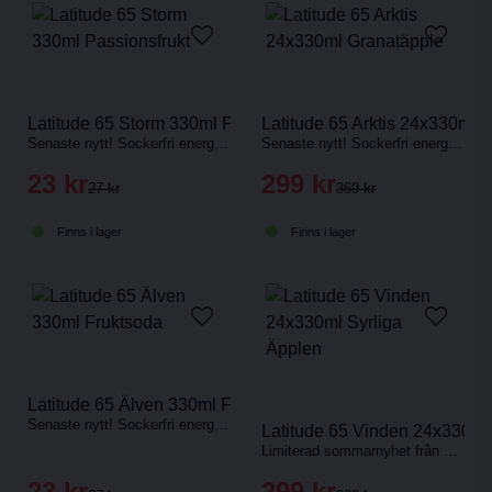
Latitude 65 Storm 330ml Passionsfrukt
Latitude 65 Arktis 24x330ml 
Senaste nytt! Sockerfri energidryck med smak av passionsfrukt.
Senaste nytt! Sockerfri energidryck med smak av granatäpple.
23 kr
299 kr
27 kr
369 kr
Finns i lager
Finns i lager
Latitude 65 Älven 330ml Fruktsoda
Senaste nytt! Sockerfri energidryck med smak av fruktsoda.
Latitude 65 Vinden 24x330ml
Limiterad sommarnyhet från Latitude 65 med smak av syrliga äpplen.
23 kr
299 kr