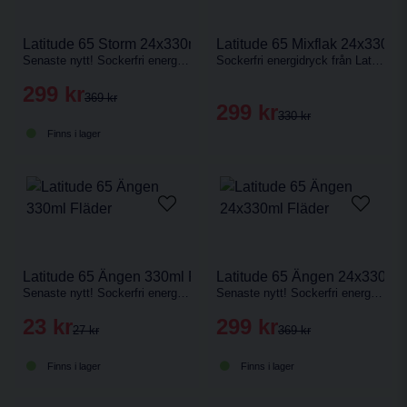
Latitude 65 Storm 24x330ml Passionsfrukt
Latitude 65 Mixflak 24x330ml
Senaste nytt! Sockerfri energidryck med smak av passionsfrukt.
Sockerfri energidryck från Latitude 65. Mixa fritt bland 4 olika smaker.
299 kr
369 kr
299 kr
330 kr
Finns i lager
Latitude 65 Ängen 330ml Fläder
Latitude 65 Ängen 24x330ml 
Senaste nytt! Sockerfri energidryck med smak av fläder.
Senaste nytt! Sockerfri energidryck med smak av fläder.
23 kr
299 kr
27 kr
369 kr
Finns i lager
Finns i lager