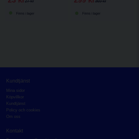
27 kr
369 kr
Finns i lager
Finns i lager
Kundtjänst
Mina sidor
Köpvillkor
Kundtjänst
Policy och cookies
Om oss
Kontakt