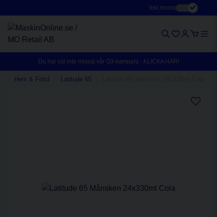
Inkl.moms
Du har väl inte missat vår Q3-kampanj - KLICKA HÄR!
er
Hem & Fritid
Latitude 65
Latitude 65 Månsken 24x330ml Cola