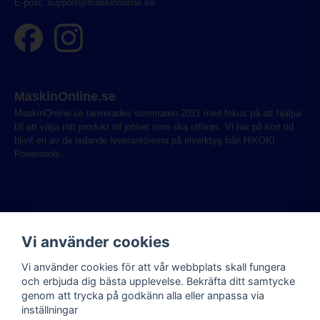
E-post:
support@maskinonline.se
MaskinOnline.se
MaskinOnline.se lanserades sommaren 2021 med fokus på att hjälpa
till att välja rätt produkt till jobbet som ska utföras. Vi har på kort tid
blivit en av de ledande leverantörerna på elverktyg från HiKOKI
Powertools.
Vi använder cookies
Vi använder cookies för att vår webbplats skall fungera
och erbjuda dig bästa upplevelse. Bekräfta ditt samtycke
genom att trycka på godkänn alla eller anpassa via
inställningar