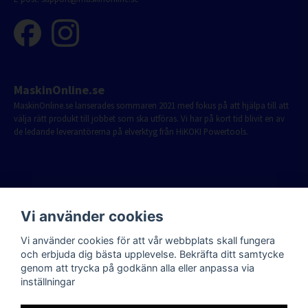
MaskinOnline.se
MaskinOnline.se lanserades sommaren 2021 med fokus på att hjälpa till att
välja rätt produkt till jobbet som ska utföras. Vi har på kort tid blivit en av
de ledande leverantörerna på elverktyg från HiKOKI Powertools.
Vi använder cookies
Vi använder cookies för att vår webbplats skall fungera
och erbjuda dig bästa upplevelse. Bekräfta ditt samtycke
genom att trycka på godkänn alla eller anpassa via
inställningar