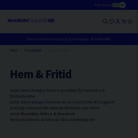
Inkl.moms
Du har väl inte missat vår Q3-kampanj - KLICKA HÄR!
Hem
Produkter
Hem & Fritid
Hem & Fritid
Under denna kategori finner ni produkter för hemmet och
fritidsaktiviteter.
Under denna kategori kommer du som kund hitta ett noggrant
övervägt sortiment från ledande tillverkare som bland
annat
Muurikka, Bahco & Hozelock
Klicka på bilderna så hittar du våra underkategorier