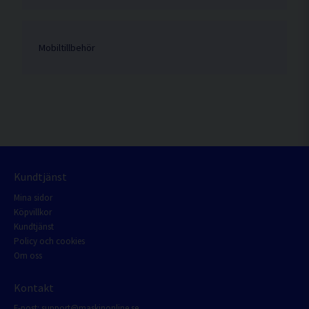
Mobiltillbehör
Kundtjänst
Mina sidor
Köpvillkor
Kundtjänst
Policy och cookies
Om oss
Kontakt
E-post:
support@maskinonline.se