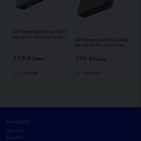
GP Powerbank Plus 5000mAh Grey
Den nya GP Plus Series Powerbank, 5000mAh, erbjuder pålitlig kraft och stilren design. Kan ladda upp till tre enheter samtidigt.
GP Powerbank Plus 10000mAh
Den nya GP Plus Series Powerbank, 1000mAh, erbjuder pålitlig kraft och stilren design. Kan ladda upp till tre enheter samtidigt.
199 kr
249 kr
249 kr
299 kr
Finns i lager
Finns i lager
Kundtjänst
Mina sidor
Köpvillkor