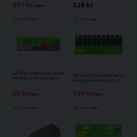
499 kr
119 kr
1 299 kr
Finns i lager
Finns i lager
GP Batteries Super Alkaline AA-Batteri G-TECH 12-pack
GP Ultra Plus Alkaline G-TECH
Med hjälp av GP-Batteries G-Tech teknik har de skapat ett prisvärt batteri utan att behöva kompromissa med prestanda. Levereras i 12-pack.
Framtagna med den nya G-TECH tekniken är detta ett av det kraftfullaste batteriet på marknaden. Levereras i 40-pack.
69 kr
199 kr
119 kr
295 kr
Finns i lager
Finns i lager