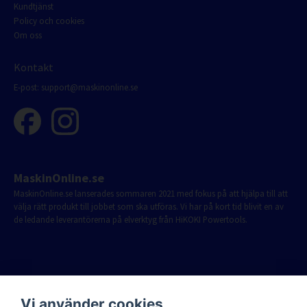
Kundtjänst
Policy och cookies
Om oss
Kontakt
E-post:
support@maskinonline.se
MaskinOnline.se
MaskinOnline.se lanserades sommaren 2021 med fokus på att hjälpa till att
välja rätt produkt till jobbet som ska utföras. Vi har på kort tid blivit en av
de ledande leverantörerna på elverktyg från HiKOKI Powertools.
Vi använder cookies