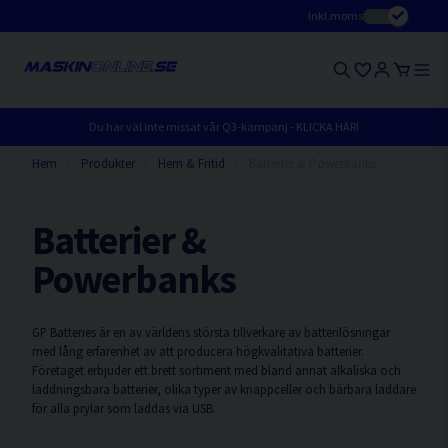
Inkl.moms
Du har väl inte missat vår Q3-kampanj - KLICKA HÄR!
Hem
Produkter
Hem & Fritid
Batterier & Powerbanks
Batterier &
Powerbanks
GP Batteries är en av världens största tillverkare av batterilösningar
med lång erfarenhet av att producera högkvalitativa batterier.
Företaget erbjuder ett brett sortiment med bland annat alkaliska och
laddningsbara batterier, olika typer av knappceller och bärbara laddare
för alla prylar som laddas via USB.