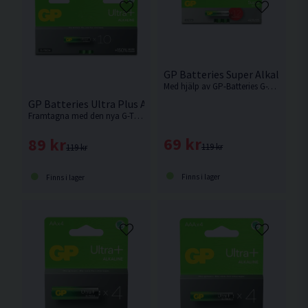
GP Batteries Super Alkaline A
Med hjälp av GP-Batteries G-Tech teknik har de skapat ett prisvärt batteri utan att behöva kompromissa med prestanda. Levereras i 12-pack.
GP Batteries Ultra Plus Alkaline AAA G-TECH 10-pack
Framtagna med den nya G-TECH tekniken är detta ett av det kraftfullaste batteriet på marknaden. Levereras i 10-pack.
69 kr
89 kr
119 kr
119 kr
Finns i lager
Finns i lager