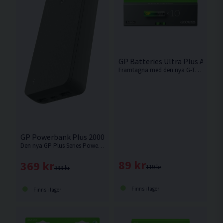
GP Batteries Ultra Plus Alkal
Framtagna med den nya G-TECH tekniken är detta ett av det kraftfullaste batteriet på marknaden. Levereras i 10-pack.
GP Powerbank Plus 20000mAh Black
Den nya GP Plus Series Powerbank, 2000mAh, erbjuder pålitlig kraft och stilren design. Kan ladda upp till tre enheter samtidigt.
89 kr
369 kr
119 kr
399 kr
Finns i lager
Finns i lager