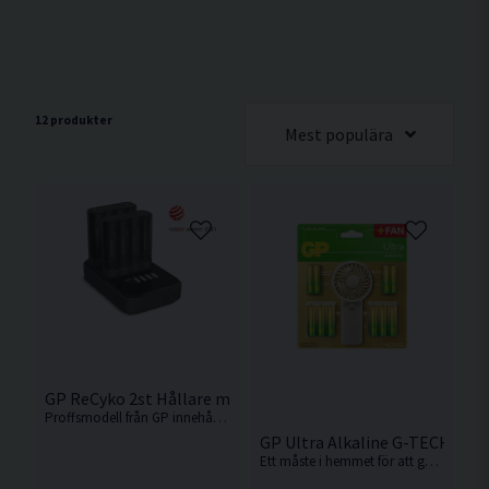
12 produkter
Mest populära
GP ReCyko 2st Hållare med Laddstation inklusive 8st AA 2
Proffsmodell från GP innehållande 2st laddare, 1st laddstation samt 8st AA uppladdningsbara batterier på 2000mAh.
GP Ultra Alkaline G-TECH 12 x 
Ett måste i hemmet för att ge kraft åt både små och stora apparater.