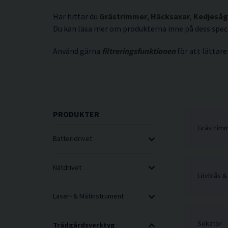
Här hittar du
Grästrimmer
,
Häcksaxar
,
Kedjesåg
Du kan läsa mer om produkterna inne på dess speci
Använd gärna
filtreringsfunktionen
för att lättare
PRODUKTER
Grästrim
Batteridrivet
Nätdrivet
Lövblås &
Laser- & Mätinstrument
Sekatör
Trädgårdsverktyg