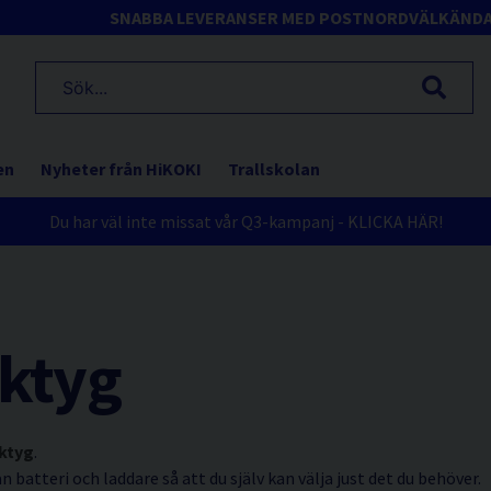
SNABBA LEVERANSER MED POSTNORD
VÄLKÄND
en
Nyheter från HiKOKI
Trallskolan
Du har väl inte missat vår Q3-kampanj - KLICKA HÄR!
ktyg
ktyg
.
 batteri och laddare så att du själv kan välja just det du behöver.