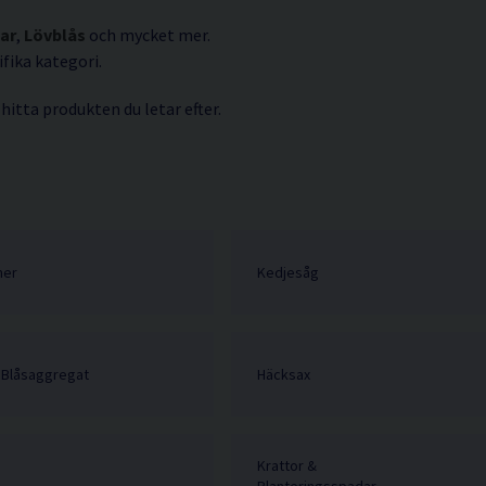
ar
,
Lövblås
och mycket mer.
fika kategori.
 hitta produkten du letar efter.
mer
Kedjesåg
 Blåsaggregat
Häcksax
Krattor &