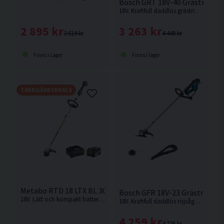
Bosch GRT 18V-40 Grästrimme
18V. Kraftfull sladdlös grästrimmer för bekvämt arbete i trädgården. Levereras utan batteri och laddare.
2 895 kr
3 263 kr
3 619 kr
4 449 kr
Finns i Lager
Finns i lager
TRÄDGÅRDSDEALS
Metabo RTD 18 LTX BL 30 Grästrimmer 18V (1x5,2Ah)
Bosch GFR 18V-23 Grästrimme
18V. Lätt och kompakt batteridriven grästrimmare med 30 cm klippdiameter och kraftfull kolborstfri motor. Enkel att transportera tack vare delbar axel och snabbkoppling. Tyst, robust och kompatibel med alla 18 V-batterier inom CAS-systemet.
18V. Kraftfull sladdlös röjsåg / grästrimmer för bekvämt arbete i trädgården.
4 259 kr
4 735 kr