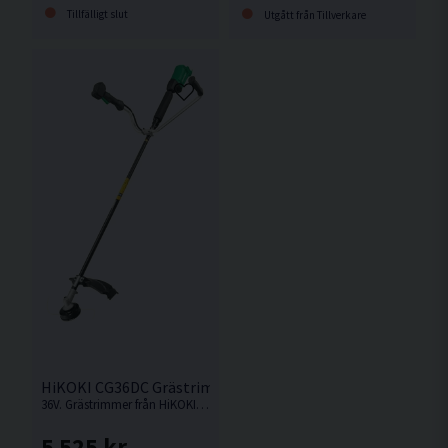
Tillfälligt slut
Utgått från Tillverkare
HiKOKI CG36DC Grästrimmer 36V
36V. Grästrimmer från HiKOKI som innehåller slyklinga och trimmerhuvud.
5 525 kr