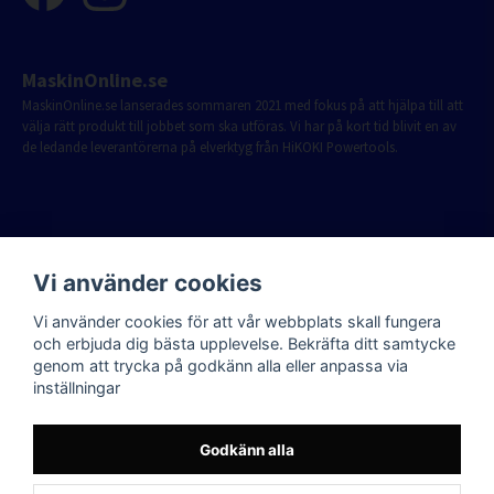
MaskinOnline.se
MaskinOnline.se lanserades sommaren 2021 med fokus på att hjälpa till att
välja rätt produkt till jobbet som ska utföras. Vi har på kort tid blivit en av
de ledande leverantörerna på elverktyg från HiKOKI Powertools.
Vi använder cookies
Vi använder cookies för att vår webbplats skall fungera
och erbjuda dig bästa upplevelse. Bekräfta ditt samtycke
genom att trycka på godkänn alla eller anpassa via
inställningar
Godkänn alla