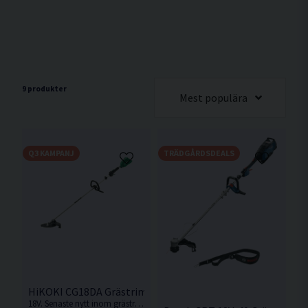
9 produkter
Mest populära
Q3 KAMPANJ
TRÄDGÅRDSDEALS
HiKOKI CG18DA Grästrimmer 18V
18V. Senaste nytt inom grästrimmer från HiKOKI som levereras med slyklinga och trimmerhuvud. Levereras utan batteri och laddare.