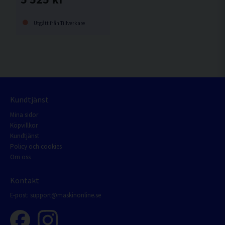
Utgått från Tillverkare
Kundtjänst
Mina sidor
Köpvillkor
Kundtjänst
Policy och cookies
Om oss
Kontakt
E-post:
support@maskinonline.se