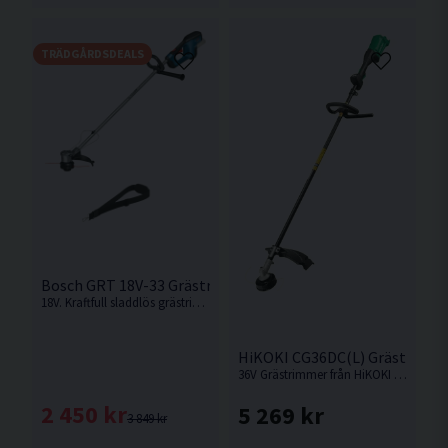
TRÄDGÅRDSDEALS
Bosch GRT 18V-33 Grästrimmer 18V
18V. Kraftfull sladdlös grästrimmer för bekvämt arbete i trädgården. Levereras utan batteri och laddare.
HiKOKI CG36DC(L) Grästrimme
36V Grästrimmer från HiKOKI som innehåller slyklinga och trimmerhuvud.
2 450 kr
5 269 kr
3 849 kr