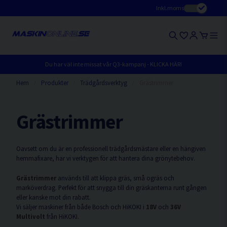
Inkl.moms
Du har väl inte missat vår Q3-kampanj - KLICKA HÄR!
Hem
Produkter
Trädgårdsverktyg
Grästrimmer
Grästrimmer
Oavsett om du är en professionell trädgårdsmästare eller en hängiven
hemmafixare, har vi verktygen för att hantera dina grönytebehov.
Grästrimmer
används till att klippa gräs, små ogräs och
marköverdrag. Perfekt för att snygga till din gräskanterna runt gången
eller kanske mot din rabatt.
Vi säljer maskiner från både Bosch och HiKOKI i
18V
och
36V
Multivolt
från HiKOKI.