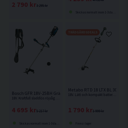
2 790 kr
3 295 kr
Skickas normalt inom 1-3 dagar
TRÄDGÅRDSDEALS
Metabo RTD 18 LTX BL 30 Gräs
Bosch GFR 18V-25BH Grästrimmer 18V
18V. Lätt och kompakt batteridriven grästrimmare med 30 cm klippdiameter och kraftfull kolborstfri motor. Enkel att transportera tack vare delbar axel och snabbkoppling. Tyst, robust och kompatibel med alla 18 V-batterier inom CAS-systemet. Levereras utan batteri och laddare.
18V. Kraftfull sladdlös röjsåg / grästrimmer med sele för bekvämt arbete i trädgården.
1 790 kr
4 695 kr
1 999 kr
5 217 kr
Finns i lager
Skickas normalt inom 1-3 dagar