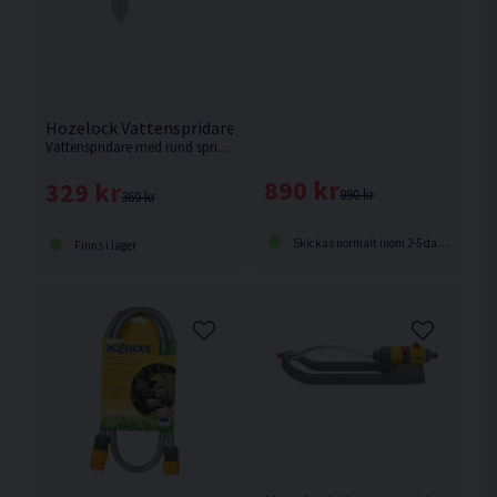
Hozelock Vattenspridare Plus 314m2
Vattenspridare med rund spridning och spjutfäste från Hozelock
890 kr
329 kr
990 kr
360 kr
Skickas normalt inom 2-5 dagar
Finns i lager