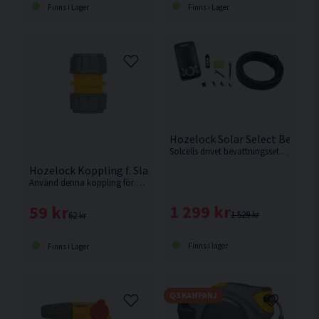
Finns i Lager
Finns i Lager
Hozelock Solar Select Bevattn
Solcells drivet bevattningsset med timer som är kompatibelt med tex regnvattenstunnor.
Hozelock Koppling f. Slangreparation
Använd denna koppling för att reparera skadad slang genom att koppla samman två slangdelar.
1 299 kr
59 kr
1 529 kr
62 kr
Finns i lager
Finns i Lager
Q3 KAMPANJ