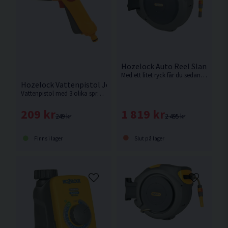
Hozelock Auto Reel Slangvind
Med ett litet ryck får du sedan skiktningsmekanismen att sakta och prydligt vinda upp slangen igen, utan veck eller knutar som kräver arbete.
Hozelock Vattenpistol Jetspray
Vattenpistol med 3 olika sprutmönster från Hozelock
1 819 kr
209 kr
2 495 kr
249 kr
Slut på lager
Finns i lager