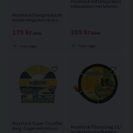
Hozelock Vattenspridare Plus
Vattenspridare med fyrkantsspridning från Hozelock
Hozelock Slanganslutningsset 1,5m
Ansluter slangsystem till en utsides kran.
289 kr
179 kr
318 kr
239 kr
Finns i Lager
Finns i lager
Hozelock Super Tricoflex Ultimate Vattenslang 12,5mm 2
Hozelock Filterslang 12,5mm
Slang i 5 lager med trikåarmerad förstärkning. 30 års garanti!
Hozelocks porösa filterslang är lätt att använda och ett av de enklaste sätten att skapa ett bevattningssystem var som helst i trädgården.