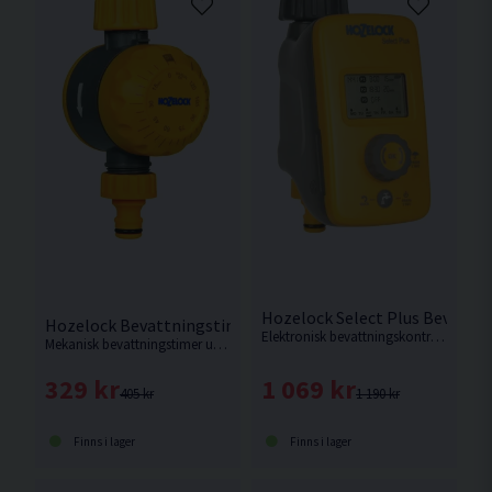
Hozelock Select Plus Bevattni
Hozelock Bevattningstimer Mekanisk
Elektronisk bevattningskontroll med display från Hozelock.
Mekanisk bevattningstimer utan batteri från Hozelock.
1 069 kr
329 kr
1 190 kr
405 kr
Finns i lager
Finns i lager