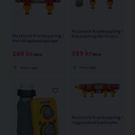
Hozelock Krankoppling Utom
Hozelock Krankoppling Utomhus 2-vägs
Krananslutning från Hozelock med möjlighet att ansluta två vattenslangar. Samt möjlighet för påfyllning av vattenkanna eller hink.
Med tvåvägskrankopplingen kan du koppla två bevattningsenheter eller slangar direkt till en utomhuskran.
389 kr
269 kr
491 kr
349 kr
Finns i lager
Finns i Lager
Hozelock Krankoppling Utomh
Väggmonterad krankoppling från Hozelock med möjlighet att ansluta upp till fyra vattenslangar.