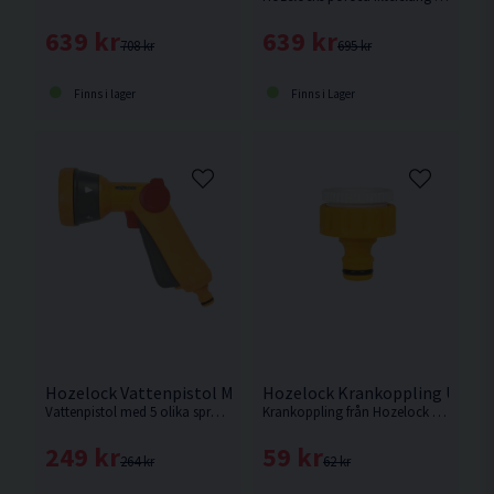
639 kr
639 kr
708 kr
695 kr
Finns i lager
Finns i Lager
Hozelock Vattenpistol Multispray
Hozelock Krankoppling Utomhu
Vattenpistol med 5 olika sprutmönster från Hozelock
Krankoppling från Hozelock med adapter för att passa till både 21 mm och 26,5mm (1/2″ BSP och 3/4″ BSP) för gängade utomhuskranar.
249 kr
59 kr
264 kr
62 kr