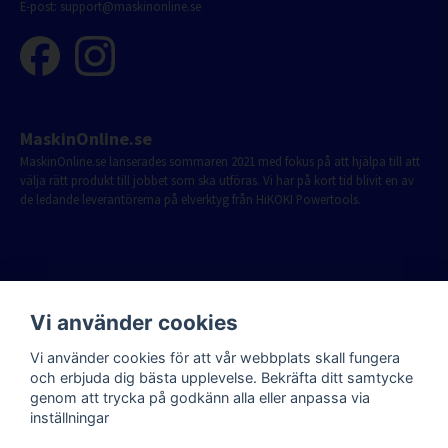
E-post:
support@maskinonline.se
MaskinOnline.se
MaskinOnline.se lanserades sommaren 2021 med fokus på att hjälpa till att
välja rätt produkt till jobbet som ska utföras. Vi har på kort tid blivit en av
de ledande leverantörerna på elverktyg från HiKOKI Powertools.
Vi använder cookies
Vi använder cookies för att vår webbplats skall fungera
och erbjuda dig bästa upplevelse. Bekräfta ditt samtycke
genom att trycka på godkänn alla eller anpassa via
inställningar