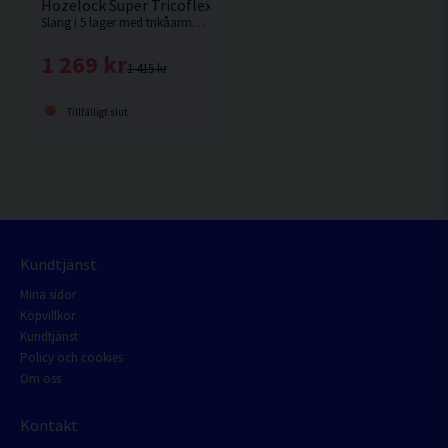
Hozelock Super Tricoflex Ultimate Vattenslang 12,5mm 5
Slang i 5 lager med trikåarmerad förstärkning. 30 års garanti!
1 269 kr
1 415 kr
Tillfälligt slut
Kundtjänst
Mina sidor
Köpvillkor
Kundtjänst
Policy och cookies
Om oss
Kontakt