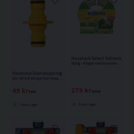
Hozelock Select Vattenslang
Slang i 4 lager med kryssarmerad förstärkning. 10 års garanti.
Hozelock Skarvkoppling 2-vägs
Gör att två slangar kan kopplas ihop med hjälp av två slangkopplingar.
279 kr
49 kr
315 kr
54 kr
Finns i lager
Finns i Lager