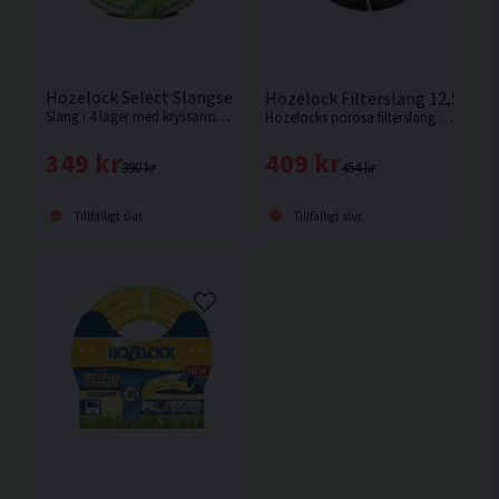
Hozelock Select Slangset 12,5mm 20m
Hozelock Filterslang 12,5mm
Slang i 4 lager med kryssarmerad förstärkning. 10 års garanti.
Hozelocks porösa filterslang är lätt att använda och ett av de enklaste sätten att skapa ett bevattningssystem var som helst i trädgården.
349 kr
409 kr
390 kr
454 kr
Tillfälligt slut
Tillfälligt slut