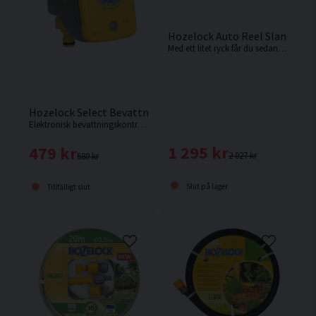
Hozelock Auto Reel Slangvind
Med ett litet ryck får du sedan skiktningsmekanismen att sakta och prydligt vinda upp slangen igen, utan veck eller knutar som kräver arbete.
Hozelock Select Bevattningskontroll Elektronisk
Elektronisk bevattningskontroll från Hozelock.
1 295 kr
479 kr
2 027 kr
580 kr
Slut på lager
Tillfälligt slut