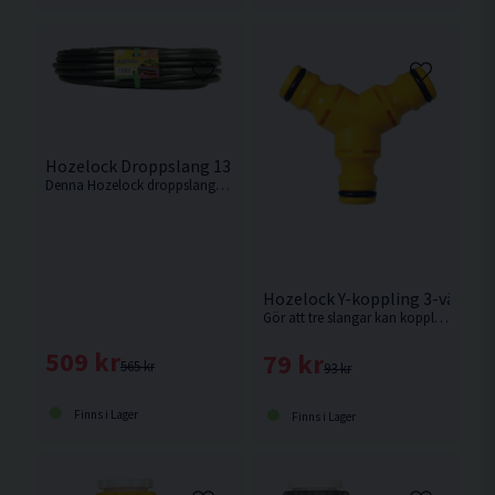
Hozelock Droppslang 13mm 50m
Denna Hozelock droppslang är en 13 mm droppledning, med integrerade droppar jämnt fördelade var 30:e cm längs slangens längd.
Hozelock Y-koppling 3-vägs
Gör att tre slangar kan kopplas ihop för att förlänga ett bevattningssystem.
509 kr
79 kr
565 kr
93 kr
Finns i Lager
Finns i Lager