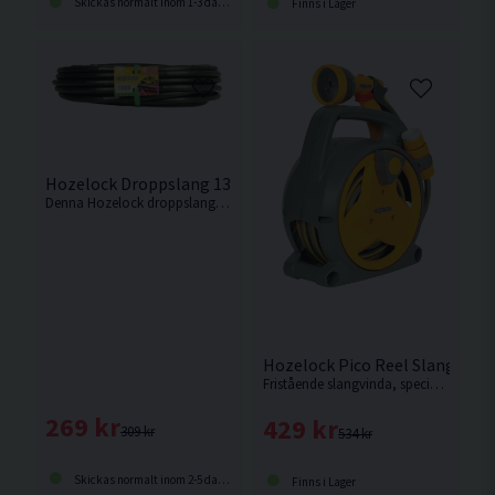
Skickas normalt inom 1-3 dagar
Finns i Lager
Hozelock Droppslang 13mm 25m
Denna Hozelock droppslang är en 13 mm droppledning, med integrerade droppar jämnt fördelade var 30:e cm längs slangens längd.
Hozelock Pico Reel Slangvind
Fristående slangvinda, speciellt framtagen för små trädgårdar, uteplatser, terasser, balkonger och rabatter.
269 kr
429 kr
309 kr
534 kr
Skickas normalt inom 2-5 dagar
Finns i Lager