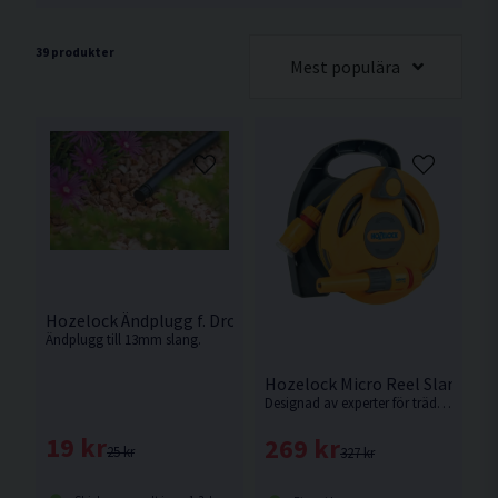
39 produkter
Mest populära
Hozelock Ändplugg f. Droppslang 13mm 1-pack
Ändplugg till 13mm slang.
Hozelock Micro Reel Slangvin
Designad av experter för trädgårdsmästare med uteplatser, balkonger och mindre trädgårdsutrymmen.
19 kr
269 kr
25 kr
327 kr