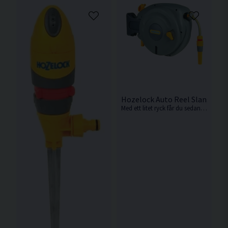
Hozelock Auto Reel Slangvind
Med ett litet ryck får du sedan skiktningsmekanismen att sakta och prydligt vinda upp slangen igen, utan veck eller knutar som kräver arbete.