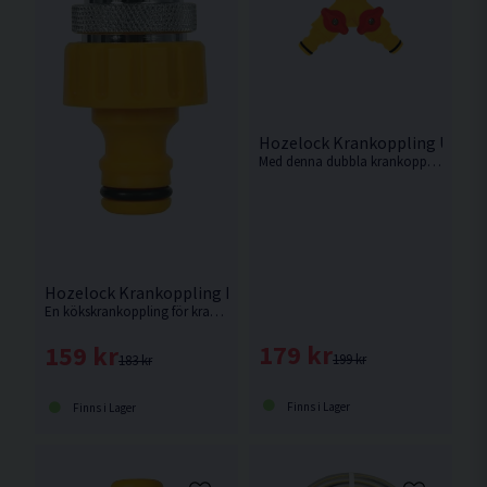
Hozelock Krankoppling Utomh
Med denna dubbla krankoppling från Hozelock kan två slangar kopplas till en enda kran. Kan även användas som Y-koppling.
Hozelock Krankoppling Inomhus f. 24mm inv. gänga
En kökskrankoppling för kranar med en invändig gänga på 24mm med inbyggd luftare.
179 kr
159 kr
199 kr
183 kr
Finns i Lager
Finns i Lager