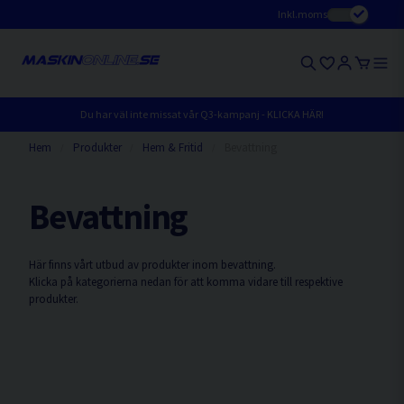
Inkl.moms
Du har väl inte missat vår Q3-kampanj - KLICKA HÄR!
Hem
Produkter
Hem & Fritid
Bevattning
Bevattning
Här finns vårt utbud av produkter inom bevattning.
Klicka på kategorierna nedan för att komma vidare till respektive
produkter.