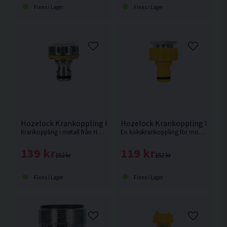
Finns i Lager
Finns i Lager
Hozelock Krankoppling Pro Utomhus 1/2" & 3/4" Metall
Hozelock Krankoppling Inomhu
Krankoppling i metall från Hozelock med adapter för att passa till både 21 mm och 26,5mm (1/2″ BSP och 3/4″ BSP) för gängade utomhuskranar.
En kökskrankoppling för moderna kranar, med inbyggd luftare och ett 22 mm honmunstycke för krananslutning.
139 kr
119 kr
152 kr
152 kr
Finns i Lager
Finns i Lager