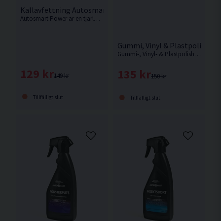
Kallavfettning Autosmart Power 1L
Autosmart Power är en tjärlösande avfettning som med fördel används under vintern, men även som punktrengöring under resten av året.
Gummi, Vinyl & Plastpolish A
Gummi-, Vinyl- & Plastpolish är en lösningsmedelsfri blank polish som skyddar och återskapar lystern på gummi-, vinyl- och plastdetaljer.
129 kr
135 kr
149 kr
150 kr
Tillfälligt slut
Tillfälligt slut