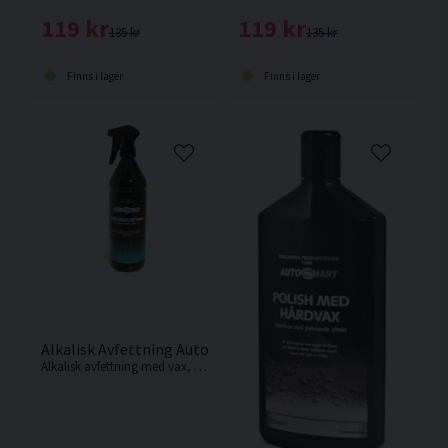
119 kr
119 kr
135 kr
135 kr
Finns i lager
Finns i lager
Alkalisk Avfettning Autosmart Fordonsavfettning 1L
Alkalisk avfettning med vax, Utmärkt till vardaglig tvätt och som lämnar ett skyddande vaxlager