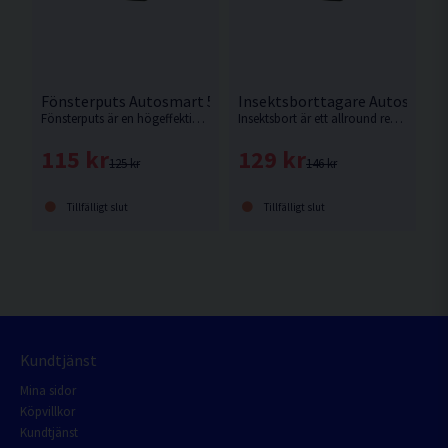
Fönsterputs Autosmart 500ml
Insektsborttagare Autosmart
Fönsterputs är en högeffektiv fönsterrengöring för alla typer av glas och speglar.
Insektsbort är ett allround rengöringsmedel som framförallt avlägsnar fasttorkade insekter men är även mycket effektiv på sav, kåda, sot och gräs.
115 kr
129 kr
125 kr
146 kr
Tillfälligt slut
Tillfälligt slut
Kundtjänst
Mina sidor
Köpvillkor
Kundtjänst