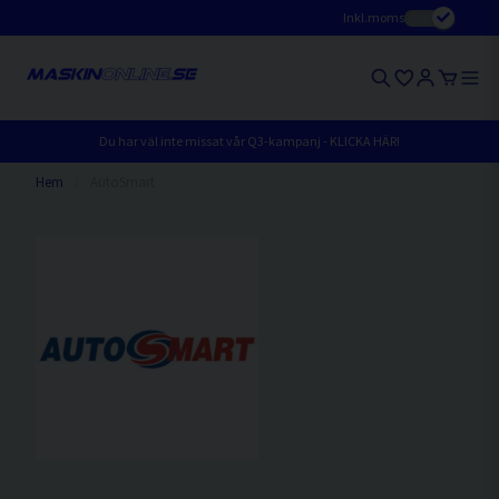
Inkl.moms
Du har väl inte missat vår Q3-kampanj - KLICKA HÄR!
Hem
AutoSmart