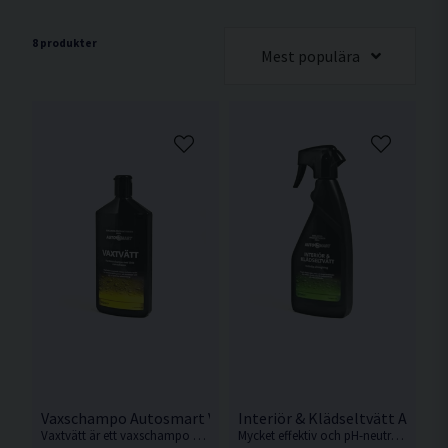
8 produkter
Mest populära
Vaxschampo Autosmart Vaxtvätt 500ml
Interiör & Klädseltvätt Autos
Vaxtvätt är ett vaxschampo med extra mycket äkta Carnauba-vax som efterlämnar en hög finish.
Mycket effektiv och pH-neutral interiör- och textilrengöring.