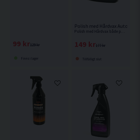
Polish med Hårdvax Autosmar
Polish med Hårdvax både polerar på djupet och ger en skyddande vaxyta i ett och samma arbetsmoment.
99 kr
149 kr
129 kr
177 kr
Finns i lager
Tillfälligt slut