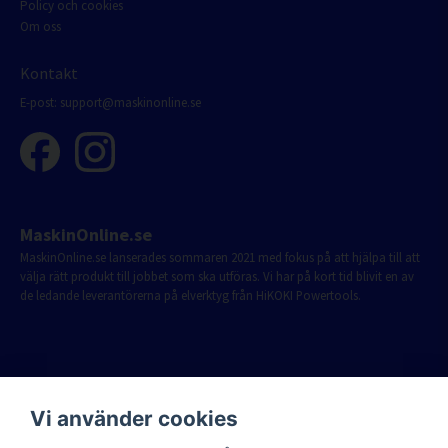
Policy och cookies
Om oss
Kontakt
E-post:
support@maskinonline.se
MaskinOnline.se
MaskinOnline.se lanserades sommaren 2021 med fokus på att hjälpa till att
välja rätt produkt till jobbet som ska utföras. Vi har på kort tid blivit en av
de ledande leverantörerna på elverktyg från HiKOKI Powertools.
Vi använder cookies