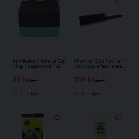
Applikator Chemical Guys Wonder Wave Durafoam
Chemical Guys Pet Hair Remov
Mångsidig appliaktor för många anvädningsområden.
Pälsborttagare från Chemical Guys tillverkad av gummi.
89 kr
150 kr
95 kr
215 kr
Finns i lager
Finns i lager