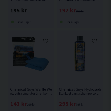
Stor tvätthandske tillverkad av mikrofiber från Amerikanska Chemical Guys
VRP dressing är mirakelmedel mot matta och missfärgade ytor av plast, vinyl eller gummi.
195 kr
192 kr
255 kr
Finns i lager
Finns i lager
Chemical Guys Waffle Weave Glasputsduk Mikrofiber
Chemical Guys Hydrosuds 473
Att putsa vindrutor är en konst. Denna kvalitetsduk har egenskaper som hjälper dig att lyckas.
Ett riktigt vasst schampo som begåvats med Sio2 keramiska egenskaper som lämnar ett skydd på din lack efter tvätt.
143 kr
295 kr
219 kr
395 kr