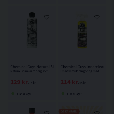
Chemical Guys Natural Shine Satin 473ml Plastbehandling
Chemical Guys Innerclean 473
Natural shine är för dig som vill ha den där extra matta högklassiga finishen som i en fabriksny bil. Inget extra, bara riktigt rent och fräscht.
Effektiv multirengöring med doft av annanas med enkel applicering.
129 kr
214 kr
215 kr
285 kr
Finns i lager
Finns i lager
Q3 KAMPANJ