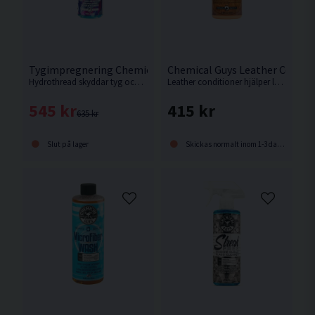
Tygimpregnering Chemical Guys Hydrothread Ceramic 473
Chemical Guys Leather Condit
Hydrothread skyddar tyg och klädsel med keramiska superkrafter mot smuts och spill i upp till 1 år!
Leather conditioner hjälper lädret att återfå eller behålla sin lyxiga mjuka känsla under lång tid.
545 kr
415 kr
635 kr
Slut på lager
Skickas normalt inom 1-3 dagar