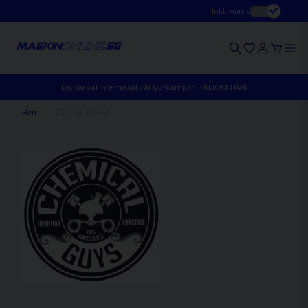
Inkl.moms
Du har väl inte missat vår Q3-kampanj - KLICKA HÄR!
Hem
Chemical Guys