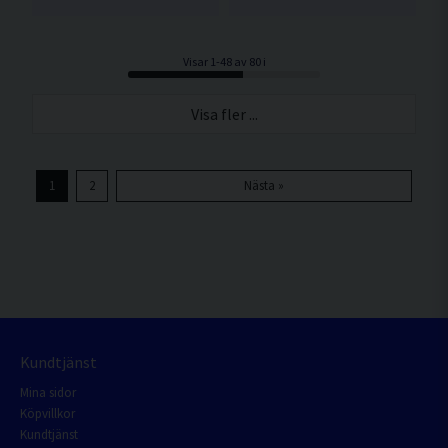
Visar 1-48 av 80 i
Visa fler ...
1
2
Nästa »
Kundtjänst
Mina sidor
Köpvillkor
Kundtjänst