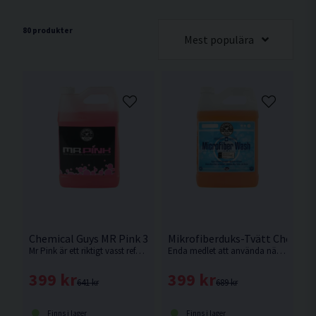
80 produkter
Mest populära
Chemical Guys MR Pink 3,7L Bilschampo
Mikrofiberduks-Tvätt Chemical
Mr Pink är ett riktigt vasst referensschampo som många har försökt kopiera. Det finns bara ett original.
Enda medlet att använda när du ska tvätta dina mikrofiberdukar för att behålla dem mjuka och få dem så rena som möjligt.
399 kr
399 kr
641 kr
689 kr
Finns i lager
Finns i lager