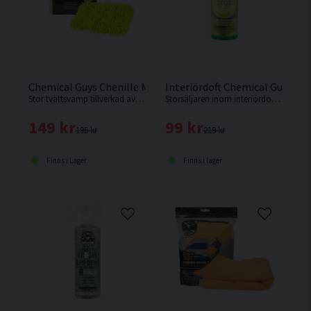
Chemical Guys Chenille Mikrofiber Tvättsvamp
Interiördoft Chemical Guys H
Stor tvättsvamp tillverkad av mikrofiber från Amerikanska Chemical Guys
Storsäljaren inom interiördofter som doftar ljuvligt.
149 kr
99 kr
195 kr
219 kr
Finns i Lager
Finns i lager