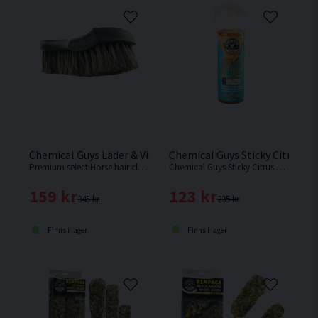
Chemical Guys Läder & Vinylborste Horsehair
Chemical Guys Sticky Citrus G
Premium select Horse hair cleaning brush är en kvalitetsprodukt av naturliga fibrer för livslängd och effektivitet.
Chemical Guys Sticky Citrus Wheel Cleaner Gel är en naturlig, kraftfull och mycket användbar fälgtvätt.
159 kr
123 kr
345 kr
235 kr
Finns i lager
Finns i lager