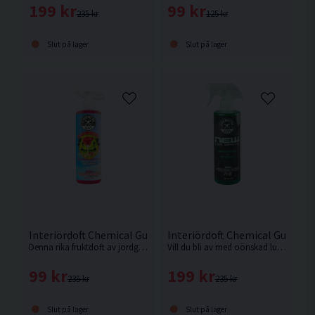
199 kr
99 kr
235 kr
125 kr
Slut på lager
Slut på lager
Interiördoft Chemical Guys Strawberry Margarita 473ml
Interiördoft Chemical Guys Ne
Denna rika fruktdoft av jordgubbar berikar vilken plats som helst vare sig det är sommarstugan, butiken, bilen eller båten.
Vill du bli av med oönskad lukt eller är du bara trött på den konstgjorda och kortlivade lukten av doftträd som hänger på spegeln?
99 kr
199 kr
235 kr
235 kr
Slut på lager
Slut på lager