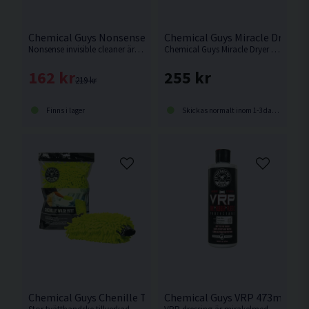
Chemical Guys Nonsense Invisible 473ml APC/Multirengöri
Chemical Guys Miracle Dryer T
Nonsense invisible cleaner är en ph neutral, doftlös men ändå kraftfull APC. Perfekt att ha för att rengöra maskiner eller annan utrustning.
Chemical Guys Miracle Dryer är en otroligt mångsidig, effektiv och högabsorberande torkduk tillverkad av premium 70/30 mikrofiber.
162 kr
255 kr
219 kr
Finns i lager
Skickas normalt inom 1-3 dagar
Chemical Guys Chenille Tvätthandske
Chemical Guys VRP 473ml Pla