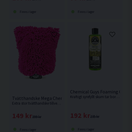
Finns i lager
Finns i lager
Chemical Guys Foaming Citrus
Kraftigt syrefyllt skum tar bort fläckar och rengör på djupet alla typer av tyginredning. Härlig doft av citrus.
Tvätthandske Mega Chemical Guys Chenille Rosa
Extra stor tvätthandske tillverkad av mikrofiber från Amerikanska Chemical Guys.
192 kr
149 kr
235 kr
399 kr
Finns i lager
Finns i lager