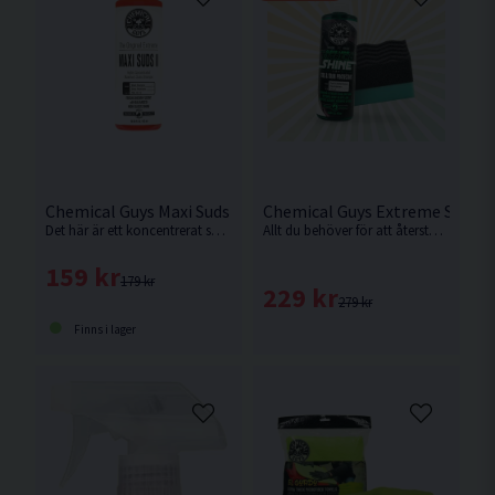
Chemical Guys Maxi Suds II 473ml Bilschampo
Chemical Guys Extreme Shine K
Det här är ett koncentrerat superschampo, perfekt för dig som tvättar ofta.
Allt du behöver för att återställa och skydda däck, plast- och gummidetaljer – inklusive professionell applikator för ett jämnt resultat.
159 kr
179 kr
229 kr
279 kr
Finns i lager