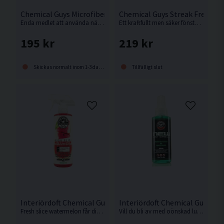
Chemical Guys Microfiber Wash 473ml Mikrofiberduks-Tvät
Chemical Guys Streak Free 47
Enda medlet att använda när du ska tvätta dina mikrofiberdukar för att behålla dem mjuka och få dem så rena som möjligt.
Ett kraftfullt men säker fönsterrengöring utan farliga kemikalier gör putsningen säker för både dig och känsliga ytor.
195 kr
219 kr
Skickas normalt inom 1-3 dagar
Tillfälligt slut
Interiördoft Chemical Guys Fresh Slice Watermelon 473ml
Interiördoft Chemical Guys Ne
Fresh slice watermelon får dig att tänka på varma sommardagar året runt.
Vill du bli av med oönskad lukt eller är du bara trött på den konstgjorda och kortlivade lukten av doftträd som hänger på spegeln?