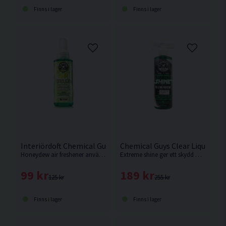
Finns i lager
Finns i lager
Interiördoft Chemical Guys Honeydew 118ml
Chemical Guys Clear Liquid Ex
Honeydew air freshener använder sig av samma härliga essens som honeydew snow foam schampo.
Extreme shine ger ett skydd mot skadliga UV-strålar som ger upphov till att plastdetaljer och gummi bleknar och ser solkiga ut.
99 kr
189 kr
125 kr
255 kr
Finns i lager
Finns i lager