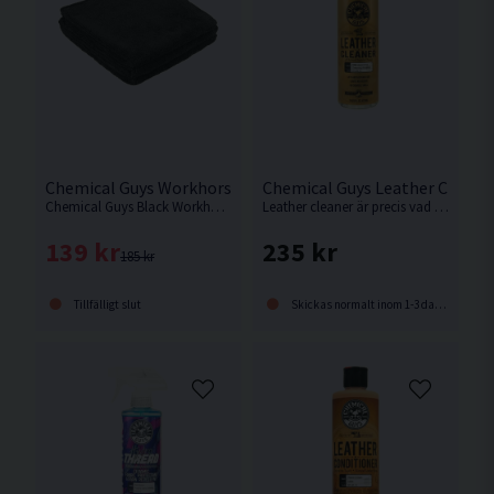
Chemical Guys Workhorse Svart 3-pack Mikrofiberduk
Chemical Guys Leather Cleane
Chemical Guys Black Workhorse är det perfekta verktyget vid rengöring och skydd av alla fordons yttre delar.
Leather cleaner är precis vad det låter som, en produkt som gör rent alla typer av läder.
139 kr
235 kr
185 kr
Tillfälligt slut
Skickas normalt inom 1-3 dagar