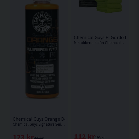
Chemical Guys El Gordo Mikrof
Mikrofiberduk från Chemical Guys som levereras i 3-pack. Superfina mjuka mikrofiberdukar. Vi rekommenderar starkt!
Chemical Guys Orange Degreaser 473ml Avfettning
Chemical Guys Signature Series Orange Degreaser är deras mest populära vattenbaserade avfettning.
112 kr
123 kr
195 kr
235 kr