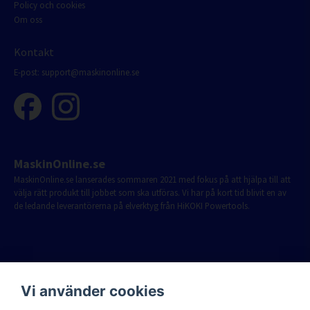
Policy och cookies
Om oss
Kontakt
E-post:
support@maskinonline.se
MaskinOnline.se
MaskinOnline.se lanserades sommaren 2021 med fokus på att hjälpa till att
välja rätt produkt till jobbet som ska utföras. Vi har på kort tid blivit en av
de ledande leverantörerna på elverktyg från HiKOKI Powertools.
Vi använder cookies