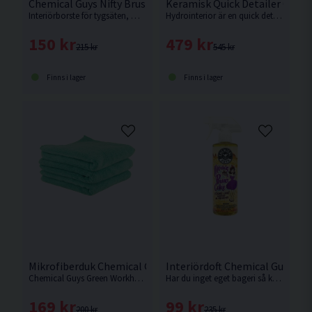
Chemical Guys Nifty Brush Interiörborste
Keramisk Quick Detailer Chemi
Interiörborste för tygsäten, mattor etc från Chemical Guys.
Hydrointerior är en quick detailer med keramiskt innehåll för insidan av ditt fordon.
150 kr
479 kr
215 kr
545 kr
Finns i lager
Finns i lager
Mikrofiberduk Chemical Guys Workhorse Grön 3-pack
Interiördoft Chemical Guys M
Chemical Guys Green Workhorse är det perfekta verktyget vid rengöring och skydd av alla fordons yttre och inre delar.
Har du inget eget bageri så kan du blunda o spraya ljuvlig nygräddad doft av sockerkaka överallt.
169 kr
99 kr
200 kr
235 kr