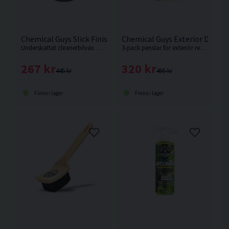
Chemical Guys Slick Finish Cleaner Wax 473ml Rengörande 
Chemical Guys Exterior Detail
Underskattat cleanerbilvax med brasiliansk carnauba vilket ger en underbar glans och ett bra skydd. 284 288
3-pack penslar för exteriör rengöring från Chemical Guys
267 kr
320 kr
445 kr
495 kr
Finns i lager
Finns i lager