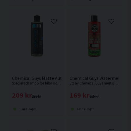
Chemical Guys Matte Autowash 473ml
Chemical Guys Watermelon 4
Special schampo för bilar och föremål med en matt finish.
Ett av Chemical Guys mest populära schampon, man förstår varför med sitt tjocka skum, fantastiska doft samt extremt låga friktion.
209 kr
169 kr
285 kr
215 kr
Finns i lager
Finns i lager