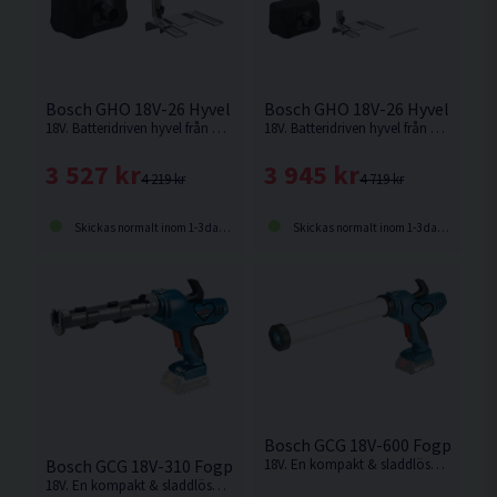
Bosch GHO 18V-26 Hyvel 18V
Bosch GHO 18V-26 Hyvel 18V L
18V. Batteridriven hyvel från Bosch med en motorbroms som stoppar bladtrumman på mindre än en sekund. Levereras utan batteri och laddare.
18V. Batteridriven hyvel från Bosch med en motorbroms som stoppar bladtrumman på mindre än en sekund. Levereras utan batteri och laddare.
3 527 kr
3 945 kr
4 219 kr
4 719 kr
Skickas normalt inom 1-3 dagar
Skickas normalt inom 1-3 dagar
Bosch GCG 18V-600 Fogpistol 
Bosch GCG 18V-310 Fogpistol 18V
18V. En kompakt & sladdlösa 18V-tätningspistol från Bosch – för både patroner på 310 & 400ml samt portionspåsar på 400 & 600ml. Levereras utan batteri och laddare.
18V. En kompakt & sladdlösa 18V-tätningspistol från Bosch – för patroner på upp till 310 ml. Levereras utan batteri och laddare.