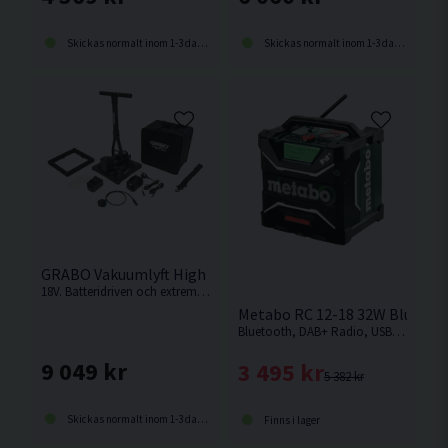
Skickas normalt inom 1-3 dagar
Skickas normalt inom 1-3 dagar
GRABO Vakuumlyft High Flow 18V (2x5,0Ah)
18V. Batteridriven och extremt stark plattlyft med smart digital trycksensor, digital display med val av enhet (kg/bar/lb/psi).
Metabo RC 12-18 32W Bluetoo
Bluetooth, DAB+ Radio, USB-C, AUX
9 049 kr
3 495 kr
5 382 kr
Skickas normalt inom 1-3 dagar
Finns i lager