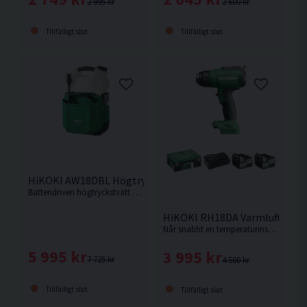
2 600 kr
2 995 kr
Tillfälligt slut
Tillfälligt slut
HiKOKI AW18DBL Högtryckstvätt 18V
Batteridriven högtryckstvätt på 20bar från HiKOKI. Levereras utan batteri och laddare.
HiKOKI RH18DA Varmluftspisto
Når snabbt en temperaturinställning på upp till 550°C och högt luftflöde för snabba och krävande applikationer.
5 995 kr
3 995 kr
7 725 kr
4 500 kr
Tillfälligt slut
Tillfälligt slut