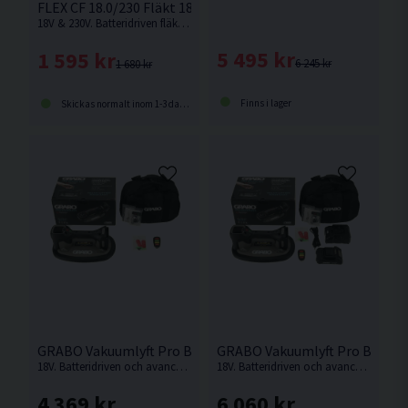
FLEX CF 18.0/230 Fläkt 18V
18V & 230V. Batteridriven fläkt från FLEX med stegfri reglering av luftvolym och mjukstart
5 495 kr
1 595 kr
6 245 kr
1 680 kr
Finns i lager
Skickas normalt inom 1-3 dagar
GRABO Vakuumlyft Pro Brushless 18V
GRABO Vakuumlyft Pro Brushle
18V. Batteridriven och avancerad plattlyft från GRABO med brushless-motor. Levereras utan batteri och laddare i kartong.
18V. Batteridriven och avancerad plattlyft från GRABO med brushless-motor.
4 369 kr
6 060 kr