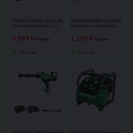
HiKOKI P18DSL Hyvel 18V (2x5,0Ah)
HiKOKI RH18DA Varmluftspist
18V. Gummibelagt grepp, Försedd med skyddsklack för avställning och enkelt och snabbt byte av hyvelskär.
Når snabbt en temperaturinställning på upp till 550°C och högt luftflöde för snabba och krävande applikationer. Levereras utan batteri och laddare.
6 395 kr
2 295 kr
7 394 kr
2 638 kr
Finns i lager
Finns i lager
HiKOKI AC18DA Fogpistol 18V (1x2.0Ah)
HiKOKI EC36DA Kompressor 36