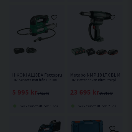
HiKOKI AL18DA Fettspruta 18V (1x2,0Ah)
Metabo NMP 18 LTX BL M10 Nit
18V. Senaste nytt från HiKOKI Power Tools. Fettspruta med 400gram kapacitet som levererar hög tryckkraft. Justerbar flödesvolym.
18V. Batteridriven nitmutterpistol med inställning av isättningskraften för blindnitsmuttrar upp till M10 i aluminium, M8 i stål, M6 i rostfritt stål.
5 995 kr
23 695 kr
7 619 kr
26 313 kr
Skickas normalt inom 1-3 dagar
Skickas normalt inom 2-5 dagar