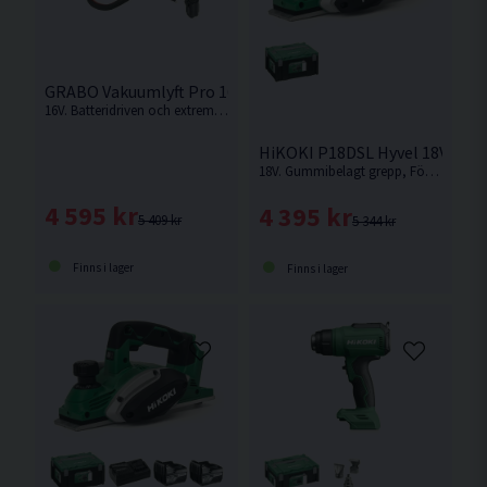
GRABO Vakuumlyft Pro 16V (1x2,2Ah)
16V. Batteridriven och extremt stark plattlyft med smart digital trycksensor, digital display med val av enhet (kg/bar/lb/psi).
HiKOKI P18DSL Hyvel 18V
18V. Gummibelagt grepp, Försedd med skyddsklack för avställning och enkelt och snabbt byte av hyvelskär. Levereras utan batteri och laddare.
4 595 kr
4 395 kr
5 409 kr
5 344 kr
Finns i lager
Finns i lager