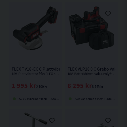
FLEX TV18-EC C Plattvibrator 18V
FLEX VLP18.0 C Grabo Vakuumly
18V. Plattvibrator från FLEX som hjälper till att ta bort luft i fog och lim under kakel/klinker.
18V. Batteridriven vakuumlyft från FLEX med en hållkraft på upp till 130 kg för enklare hantering av material och föremål
1 995 kr
8 295 kr
2 100 kr
8 745 kr
Skickas normalt inom 1-3 dagar
Skickas normalt inom 1-3 dagar