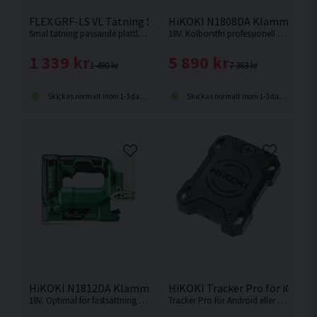
FLEX GRF-LS VL Tätning Smal VLP18
HiKOKI N1808DA Klammerpist
Smal tätning passande plattlyften FLEX VLP18.0.
18V. Kolborstfri professionell klammerpistol på 50 mm för fastsättning av fibergipsskivor och OSB.
1 339 kr
5 890 kr
1 490 kr
7 363 kr
Skickas normalt inom 1-3 dagar
Skickas normalt inom 1-3 dagar
HiKOKI N1812DA Klammerpistol 18V <13mm
HiKOKI Tracker Pro för iOS oc
18V. Optimal för fastsättning av tyger, läder, folier, plast och kartong. Levereras utan batteri och laddare.
Tracker Pro för Android eller Apple/iOS: Hitta ditt verktyg var som helst över hela världen med din Android-mobil eller iPhone