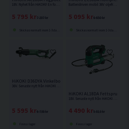
18V. Nyhet från HiKOKI! En fogpistol med verktygslöst byte av tillbehör och autoreverserande droppspärrfunktion.
Batteridriven mobil 36V oljefri kompressor som drivs med HiKOKIs MULTI VOLT-batteri eller 230V adapter. Levereras utan batteri och laddare.
5 795 kr
5 095 kr
7 207 kr
6 650 kr
Skickas normalt inom 1-3 dagar
Skickas normalt inom 1-3 dagar
HiKOKI D36DYA Vinkelborrmaskin 36V
36V. Senaste nytt från HiKOKI Powertools. Kraftfull vinkelborrmaskin med kolborstfri motor. Levereras utan batteri & laddare i kartong.
HiKOKI AL18DA Fettspruta 18
18V. Senaste nytt från HiKOKI Power Tools. Fettspruta med 400gram kapacitet som levererar hög tryckkraft. Justerbar flödesvolym. Levereras utan batteri & laddare.
5 595 kr
4 490 kr
6 738 kr
5 813 kr
Finns i lager
Finns i lager