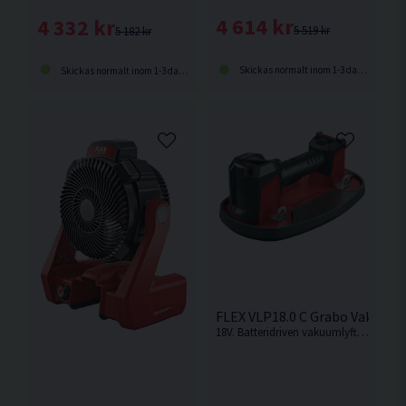
4 614 kr
4 332 kr
5 519 kr
5 182 kr
Skickas normalt inom 1-3 dagar
Skickas normalt inom 1-3 dagar
FLEX VLP18.0 C Grabo Vakuumly
18V. Batteridriven vakuumlyft från FLEX med en hållkraft på upp till 130 kg för enklare hantering av material och föremål