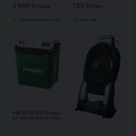
3 690 kr
795 kr
4 612 kr
995 kr
Skickas normalt inom 1-3 dagar
Finns i lager
HiKOKI UL18DF Kylbox / Värmebox 18V 24L
Kyl- och värmebox på 24 liter. Med tre strömkällor: 18V HiKOKI batteri, AC-adapter (230V) eller DC-12V/24V-adapter (bil, båt etc). Levereras utan batteri & laddare.