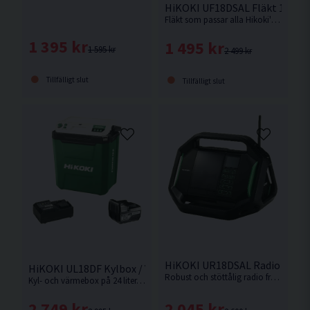
HiKOKI UF18DSAL Fläkt 14,4V/
Fläkt som passar alla Hikoki's batterityper. Automatisk timer på 1, 2 eller 4 timmar. Levereras utan batteri och laddare.
1 395 kr
1 495 kr
1 595 kr
2 499 kr
Tillfälligt slut
Tillfälligt slut
HiKOKI UR18DSAL Radio 14,4V 
HiKOKI UL18DF Kylbox / Värmebox 18V 24L (1x5,0Ah)
Robust och stöttålig radio från Hikoki. Levereras utan batteri & laddare.
Kyl- och värmebox på 24 liter. Med tre strömkällor: 18V HiKOKI batteri, AC-adapter (230V) eller DC-12V/24V-adapter (bil, båt etc).
2 045 kr
2 749 kr