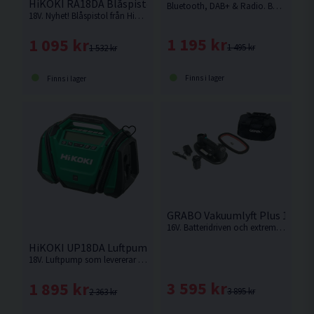
HiKOKI RA18DA Blåspistol 18V
Bluetooth, DAB+ & Radio. Byggradio med robust och hållbar design. Hög volym med mycket bra ljudkvalitet tack vare inställbar equalizer. Levereras utan batteri och laddare.
18V. Nyhet! Blåspistol från HiKOKI som passar utmärkt till att blåsa av verktyg efter utfört arbete eller varför inte blåsa upp badmadrassen. Levereras utan batteri och laddare.
1 195 kr
1 095 kr
1 495 kr
1 532 kr
Finns i lager
Finns i lager
GRABO Vakuumlyft Plus 16V (1
16V. Batteridriven och extremt stark plattlyft för många olika typer material som t.ex. kakel, klinker, granitkeramik, natursten, marksten och glas.
HiKOKI UP18DA Luftpump 18V
18V. Luftpump som levererar 11 bars tryck från HiKOKI Power Tools. Levereras utan batteri och laddare.
3 595 kr
1 895 kr
3 895 kr
2 363 kr