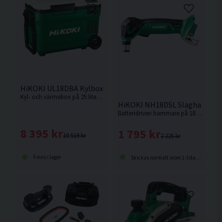
HiKOKI UL18DBA Kylbox / Värmebox 18V 25L
Kyl- och värmebox på 25 liter med två temperaturzoner som kan användas samtidigt. Med kompressor. Levereras utan batteri och laddare.
HiKOKI NH18DSL Slaghammar
Batteridriven hammare på 18V som kommer åt i trånga utrymmen. Levereras utan batteri och laddare.
8 395 kr
1 795 kr
10 519 kr
2 225 kr
Finns i lager
Skickas normalt inom 1-3 dagar