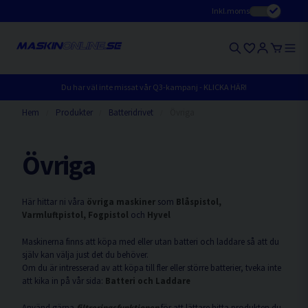
Inkl.moms
Du har väl inte missat vår Q3-kampanj - KLICKA HÄR!
Hem
Produkter
Batteridrivet
Övriga
Övriga
Här hittar ni våra
övriga maskiner
som
Blåspistol,
Varmluftpistol, Fogpistol
och
Hyvel
Maskinerna finns att köpa med eller utan batteri och laddare så att du
själv kan välja just det du behöver.
Om du är intresserad av att köpa till fler eller större batterier, tveka inte
att kika in på vår sida:
Batteri och Laddare
Använd gärna
filtreringsfunktionen
för att lättare hitta produkten du