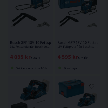
Bosch GFP 18V-10 Fettspruta 
Bosch GFP 18V-10 Fettspruta 18V
18V. Fettspruta från Bosch som är byggd för enkel daglig smörjning.
18V. Fettspruta från Bosch som är byggd för enkel daglig smörjning. Levereras utan batteri och laddare.
4 595 kr
4 095 kr
5 744 kr
5 057 kr
Finns i lager
Skickas normalt inom 1-3 dagar