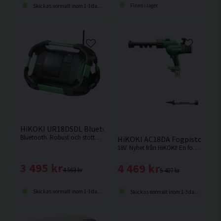
Finns i lager
Skickas normalt inom 1-3 dagar
HiKOKI UR18DSDL Bluetooth Radio DAB 14,4-18V
Bluetooth. Robust och stöttålig radio med många funktioner och bra ljud. Levereras utan batteri och laddare.
HiKOKI AC18DA Fogpistol 18V
18V. Nyhet från HiKOKI! En fogpistol med verktygslöst byte av tillbehör och autoreverserande droppspärrfunktion. Levereras utan batteri och laddare.
3 495 kr
4 469 kr
4 563 kr
5 407 kr
Skickas normalt inom 1-3 dagar
Skickas normalt inom 1-3 dagar