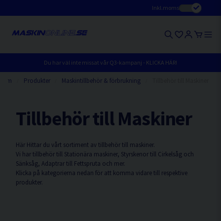
Inkl.moms
Du har väl inte missat vår Q3-kampanj - KLICKA HÄR!
Hem
Produkter
Maskintillbehör & förbrukning
Tillbehör till Maskiner
Tillbehör till Maskiner
Här Hittar du vårt sortiment av tillbehör till maskiner.
Vi har tillbehör till Stationära maskiner, Styrskenor till Cirkelsåg och
Sänksåg, Adaptrar till Fettspruta och mer.
Klicka på kategorierna nedan för att komma vidare till respektive
produkter.