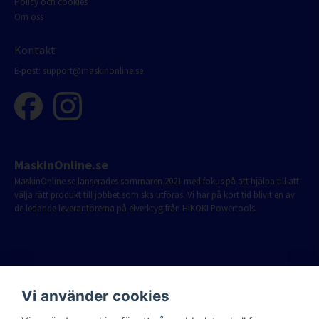
Policy och cookies
Om oss
Kontakt
E-post:
support@maskinonline.se
MaskinOnline.se
MaskinOnline.se lanserades sommaren 2021 med fokus på att hjälpa till att
välja rätt produkt till jobbet som ska utföras. Vi har på kort tid blivit en av
de ledande leverantörerna på elverktyg från HiKOKI Powertools.
Vi använder cookies