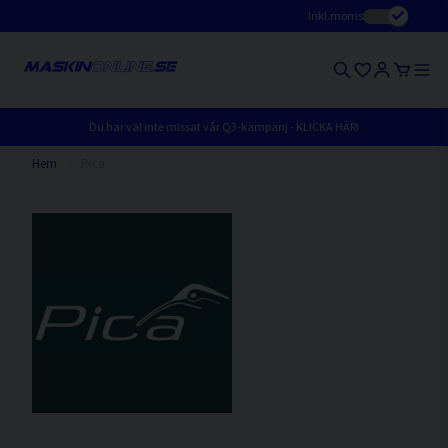
Inkl.moms
Du har väl inte missat vår Q3-kampanj - KLICKA HÄR!
Hem
Pica