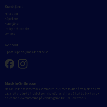
Kundtjänst
Mina sidor
Köpvillkor
Kundtjänst
Policy och cookies
Om oss
Kontakt
E-post:
support@maskinonline.se
MaskinOnline.se
MaskinOnline.se lanserades sommaren 2021 med fokus på att hjälpa till att
välja rätt produkt till jobbet som ska utföras. Vi har på kort tid blivit en av
de ledande leverantörerna på elverktyg från HiKOKI Powertools.