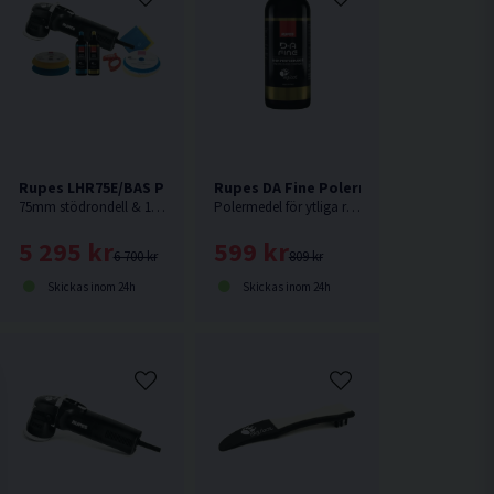
500ml
rmedel 1L
Rupes LHR75E/BAS Polermaskin 400w
Rupes DA Fine Polermedel 1L
75mm stödrondell & 100mm polerrondell.
Polermedel för ytliga repor.
5 295 kr
599 kr
6 700 kr
809 kr
Skickas inom 24h
Skickas inom 24h