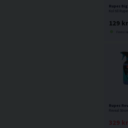
Rupes Big
129 k
Finns i l
Rupes Rev
329 k