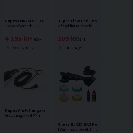
50/180mm
Rupes LHR75E/STD Polermaskin 400w
Rupes Claw Pad Tool
75mm stödrondell & 100mm polerrondell.
Mångsidigt multiverktyg från Rupes.
4 195 kr
209 kr
5 800 kr
274 kr
Skickas inom 24h
Finns i lager
Rupes Anslutningskabel 9M
Anslutningskabel 9M från Rupes.
l
Rupes HLR15/BAS Polermaskin 18V (2x5
125mm stödrondell & 150mm polerrondell. Rupes flaggskeppsmodell, Nu som batteridriven.