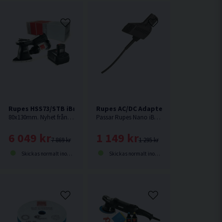
X256 Slipmaskin
Rupes HSS73/STB iBrid Trekantslip 18V (2x2,5Ah)
Rupes AC/DC Adapter 9HP120LT
80x130mm. Nyhet från Rupes. Batteridriven planslip på 18V med dubbla batterier och upp till 45 minuters körtid per batteri.
Passar Rupes Nano iBrid maskiner.
6 049 kr
1 149 kr
7 869 kr
1 295 kr
Skickas normalt inom 1-3 dagar
Skickas normalt inom 2-5 dagar