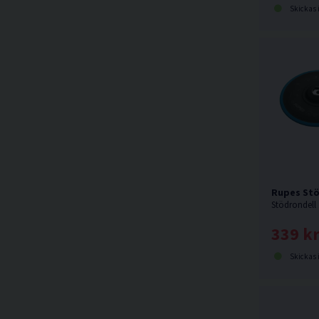
Skickas 
Rupes Stö
Stödrondell
339 k
Skickas 