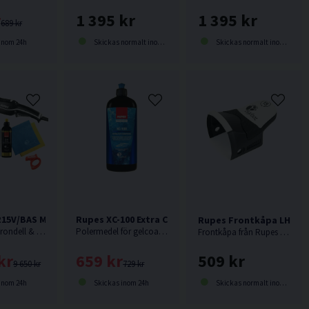
r
1 395 kr
1 395 kr
689 kr
inom 24h
Skickas normalt inom 2-5 dagar
Skickas normalt inom 2-5 dagar
15V/BAS Mark V Polermaskin 500w
Rupes XC-100 Extra Cut Polermedel f. Gelcoat 1KG
Rupes Frontkåpa LHR15l
130mm stödrondell & 150mm polerrondell. Senaste modellen från Rupes.
Polermedel för gelcoat från Rupes. Kraftfullt medel som tar bort defekter motsvarande P800 sliprepor. Nyhet 2025.
Frontkåpa från Rupes passande LHR15lll.
kr
659 kr
509 kr
9 650 kr
729 kr
inom 24h
Skickas inom 24h
Skickas normalt inom 1-3 dagar