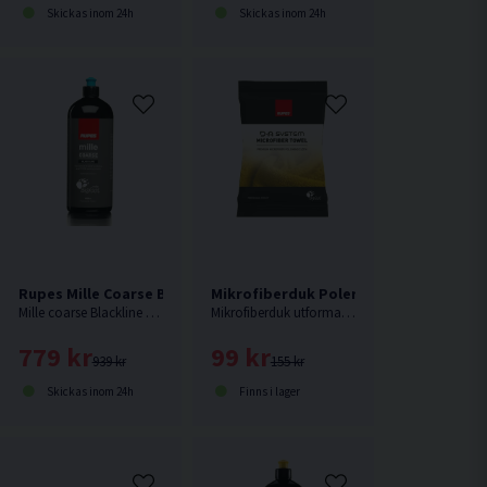
Skickas inom 24h
Skickas inom 24h
rmedel 1L
Rupes Mille Coarse Blackline Polermedel 1L
Mikrofiberduk Polering Rupes DA Gul
Mille coarse Blackline är ett grovt specialpolermedel för mörka lacker, gelcoat, kolfiber samt andra kompositmaterial.
Mikrofiberduk utformad för att torka bort polerrester.
779 kr
99 kr
939 kr
155 kr
Skickas inom 24h
Finns i lager