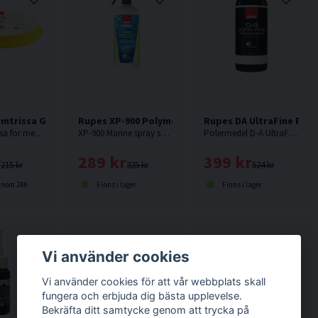
mtrissa Gul 150/180mm
Rupes XP-900 Polymer Sealant Gelcoat Försegling 
Rupes DA UltraFine Pole
Gul skumtrissa för medium aggressivitet. Passar Rupes LHR21 eller motsvarande med 150mm fästplatta.
XP-900 Marine spray sealant är det snabbaste sättet att få skydd och glans för din båt. Produkten är mycket säker att använda utan risk för att skada.
Polermedel D-A UltraFine är ett ultrafint polermedel utvecklat för oscillerande polermaskiner.
r
289 kr
399 kr
215 kr
325 kr
524 kr
inom 24h
Finns i lager
Finns i lager
Vi använder cookies
Vi använder cookies för att vår webbplats skall
fungera och erbjuda dig bästa upplevelse.
Bekräfta ditt samtycke genom att trycka på