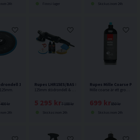
inom 24h
Finns i lager
Skickas inom 24h
drondell 125 mm HLR15/LHR15V
Rupes LHR15ES/BAS Polermaskin 500w
Rupes Mille Coarse Pole
 125mm.
125mm stödrondell & 150mm polerrondell. Klockrent paket för såväl nybörjare som proffs. Rupes BigFoot LHR15ES.
Mille coarse är ett grovt specialpolermedel för ljusa lacktyper, kolfiber, gelcoat samt andra kompositmaterial.
r
5 295 kr
699 kr
400 kr
7 188 kr
850 kr
inom 24h
Skickas inom 24h
Skickas inom 24h