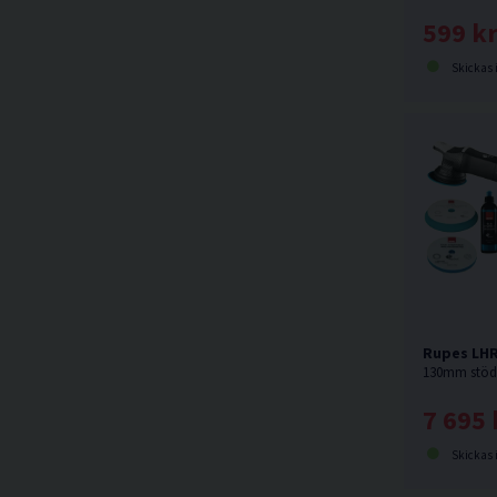
599 k
Skickas 
Rupes LHR
7 695 
Skickas 