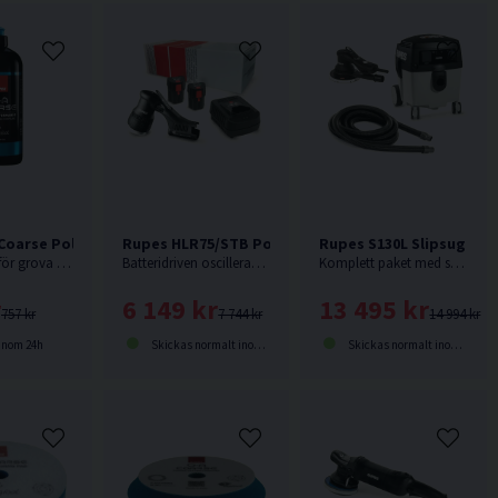
Coarse Polermedel 1L
Rupes HLR75/STB Polermaskin 18V (2x2,5Ah)
Rupes S130L Slipsug + R
Polermedel för grova repor.
Batteridriven oscillerande polermaskin från Rupes som är designad med god balans och ergonomi.
Komplett paket med slipsug, slipmaskin och slang.
r
6 149 kr
13 495 kr
757 kr
7 744 kr
14 994 kr
inom 24h
Skickas normalt inom 1-3 dagar
Skickas normalt inom 2-5 dagar