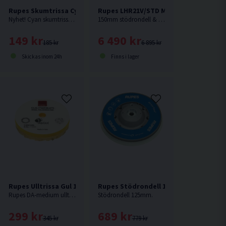
epareringsmedel 750ml
Rupes Skumtrissa Cyan 130/150mm
Rupes LHR21V/STD Mark V Polermaskin
Nyhet! Cyan skumtrissa för medium/hård aggressivitet. Perfekt enstegstrissa. Passar Rupes LHR15 eller motsvarande med 130mm fästplatta.
150mm stödrondell & 180mm polerrondell. Senaste modellen från Rupes.
149 kr
6 490 kr
185 kr
6 895 kr
Skickas inom 24h
Finns i lager
30/150mm
Rupes Ulltrissa Gul 130/145mm
Rupes Stödrondell 125mm LHR12 & LH
Rupes DA-medium ulltrissa förenar snabb borttagning av defekter samtidigt som den lämnar en högblank yta efter sig. Passar Rupes LHR15 eller motsvarande med 130mm fästplatta.
Stödrondell 125mm.
299 kr
689 kr
345 kr
779 kr