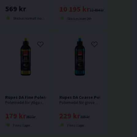
569 kr
10 195 kr
12 494 kr
Skickas normalt inom 2-5 dagar
Skickas inom 24h
Rupes DA Fine Polermedel 250ml
Rupes DA Coarse Polermedel 250ml
ll
Polermedel för ytliga repor.
Polermedel för grova repor.
179 kr
229 kr
263 kr
309 kr
Finns i lager
Finns i lager