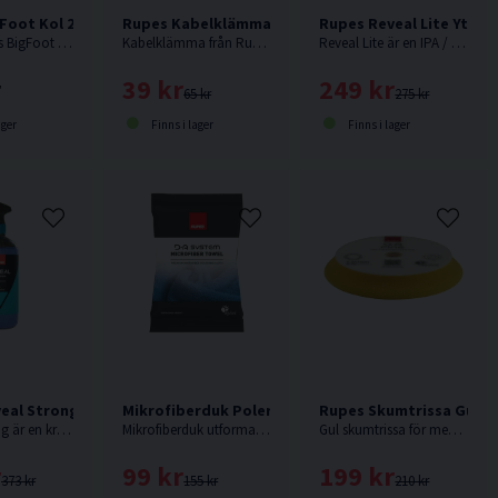
Foot Kol 2st
Rupes Kabelklämma Röd
Rupes Reveal Lite Ytpr
Kol till Rupes BigFoot maskiner. Säljes som reservdel.
Kabelklämma från Rupes.
Reveal Lite är en IPA / ytpreparerings- och ytrengöringsspray.
r
39 kr
249 kr
65 kr
275 kr
ager
Finns i lager
Finns i lager
eal Strong Ytprepareringsmedel 750ml
Mikrofiberduk Polering Rupes DA Blå
Rupes Skumtrissa Gul 1
Reveal Strong är en kraftig IPA / ytpreparerings- och ytrengöringsspray.
Mikrofiberduk utformad för att torka bort polerrester.
Gul skumtrissa för medium aggressivitet. Passar Rupes LHR15 eller motsvarande med 130mm fästplatta.
r
99 kr
199 kr
373 kr
155 kr
210 kr