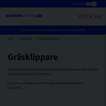
Inkl.moms
Du har väl inte missat vår Q3-kampanj - KLICKA HÄR!
Hem
Produkter
Trädgårdsverktyg
Gräsklippare
Gräsklippare
Här hittar du vårt utbud av
batteridrivna gräsklippare
från ledande
tillverkare som Bosch och Metabo.
Batteridrivna Gräsklippare finns i olika utföranden med olika
klippbredd.