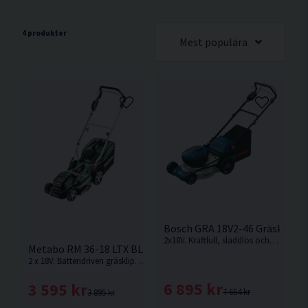
4 produkter
Mest populära
Bosch GRA 18V2-46 Gräsklippa
2x18V. Kraftfull, sladdlös och borstlös gräsklippare för bekvämt och enkelt arbete från Bosch.
Metabo RM 36-18 LTX BL 36 Gräsklippare 36cm 2x18V
2 x 18V. Batteridriven gräsklippare från Metabo som använder sig av dubbla 18V batterier för drift med en klippbredd på 36cm.
6 895 kr
3 595 kr
7 654 kr
3 895 kr