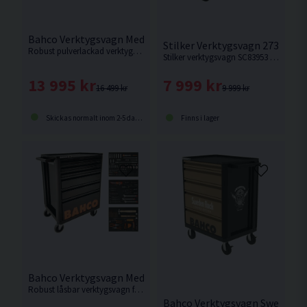
Bahco Verktygsvagn Med 5 Lådor & 158 Verktyg
Stilker Verktygsvagn 273 delar
Robust pulverlackad verktygsvagn med gummihjul från Bahco med 158 verktyg.
Stilker verktygsvagn SC83953 är en robust och komplett verktygsvagn med totalt 273 delar inklusive vagnen. Den är utrustad med 5 fyllda skummoduler och innehåller ett brett sortiment av hylsor, spärrskaft, skruvmejslar, tänger, nycklar, filar och mätverktyg.
13 995 kr
7 999 kr
16 499 kr
9 999 kr
Skickas normalt inom 2-5 dagar
Finns i lager
Bahco Verktygsvagn Med 6 Lådor & 216 Verktyg
Robust låsbar verktygsvagn från Bahco med 216 verktyg.
Bahco Verktygsvagn Sweden Ro