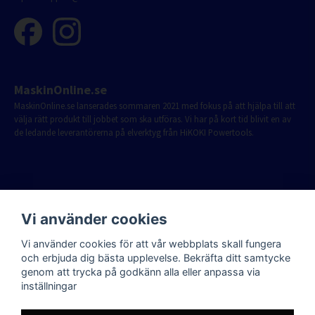
MaskinOnline.se
MaskinOnline.se lanserades sommaren 2021 med fokus på att hjälpa till att
välja rätt produkt till jobbet som ska utföras. Vi har på kort tid blivit en av
de ledande leverantörerna på elverktyg från HiKOKI Powertools.
Vi använder cookies
Vi använder cookies för att vår webbplats skall fungera
och erbjuda dig bästa upplevelse. Bekräfta ditt samtycke
genom att trycka på godkänn alla eller anpassa via
inställningar