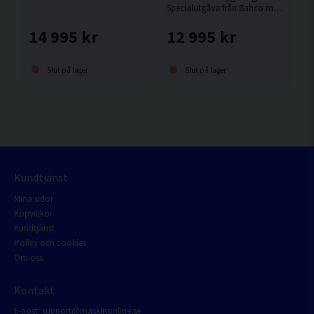
Specialutgåva från Bahco med Sweden Rock tema i endast 40st exemplar. I vagnen ingår även 2st ölglas & 2st whiskyglas.
14 995 kr
12 995 kr
Slut på lager
Slut på lager
Kundtjänst
Mina sidor
Köpvillkor
Kundtjänst
Policy och cookies
Om oss
Kontakt
E-post:
support@maskinonline.se