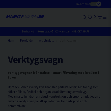
Inkl.moms
Du har väl inte missat vår Q3-kampanj - KLICKA HÄR!
Hem
Produkter
Arbetsplats
Verktygsvagn
Verktygsvagn
Verktygsvagnar från Bahco - smart förvaring med kvalitet i
fokus
Upptäck Bahcos verktygsvagnar. Den perfekta lösningen för dig som
söker hållbar, flexibel och organiserad förvaring av verktyg.
Med smarta funktioner, robust konstruktion och ergonomisk design är
Bahcos verktygsvagnar ett självklart val för både proffs och
hemmafixare.