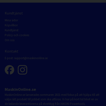
Kundtjänst
Mina sidor
Köpvillkor
Kundtjänst
Policy och cookies
Om oss
Kontakt
E-post:
support@maskinonline.se
MaskinOnline.se
MaskinOnline.se lanserades sommaren 2021 med fokus på att hjälpa till att
välja rätt produkt till jobbet som ska utföras. Vi har på kort tid blivit en av
de ledande leverantörerna på elverktyg från HiKOKI Powertools.