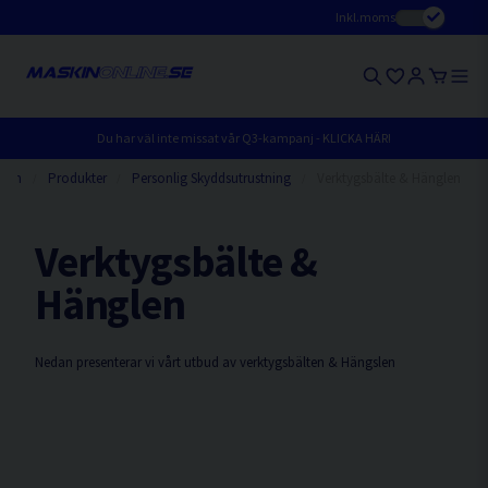
Inkl.moms
Du har väl inte missat vår Q3-kampanj - KLICKA HÄR!
Hem
Produkter
Personlig Skyddsutrustning
Verktygsbälte & Hänglen
Verktygsbälte &
Hänglen
Nedan presenterar vi vårt utbud av verktygsbälten & Hängslen