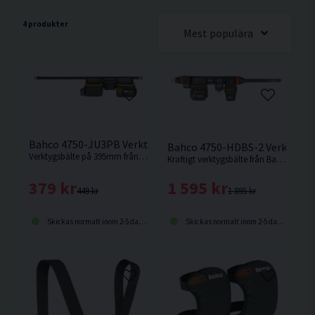
4 produkter
Mest populära
Bahco 4750-JU3PB Verktygsbälte f. Barn
Bahco 4750-HDBS-2 Verktygsb
Verktygsbälte på 395mm från Bahco anpassat till framtida hantverkare.
Kraftigt verktygsbälte från Bahco med flyttbara fickor.
379 kr
1 595 kr
449 kr
1 895 kr
Skickas normalt inom 2-5 dagar
Skickas normalt inom 2-5 dagar