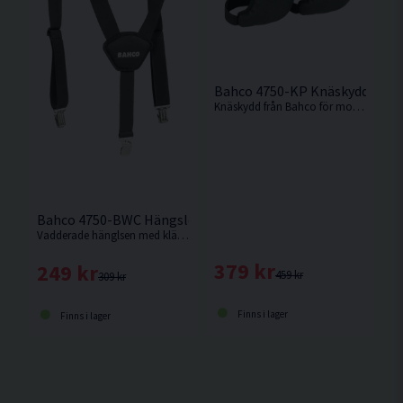
Bahco 4750-KP Knäskydd
Knäskydd från Bahco för montage utanpå byxorna.
Bahco 4750-BWC Hängslen
Vadderade hänglsen med klämfäste från Bahco.
379 kr
249 kr
459 kr
309 kr
Finns i lager
Finns i lager