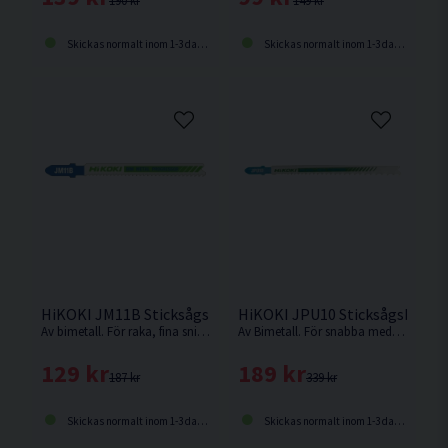
190 kr
149 kr
Skickas normalt inom 1-3 dagar
Skickas normalt inom 1-3 dagar
HiKOKI JM11B Sticksågsblad Metall 91,5x7,5mm (11-14TPI)
HiKOKI JPU10 Sticksågsblad U
Av bimetall. För raka, fina snitt i t.ex. mjukt stål, aluminium, legeringar och plast
Av Bimetall. För snabba medelgrova till grova snitt i hårdare material som trä med spik, metall, aluminium och ickejärn-metaller
129 kr
189 kr
187 kr
339 kr
Skickas normalt inom 1-3 dagar
Skickas normalt inom 1-3 dagar