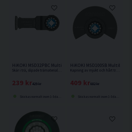
HiKOKI MSD32PBC Multiblad Trä/Metall 32x50mm (20 Tpi)
HiKOKI MSD100SB Multiblad B
Skär i trä, slipade trämaterial och plast (PVC) Kapning av ej järnhaltiga rör och profiler Skärning av härdade spikar, skruvar och stålprofiler
Kapning av mjukt och hårt trä, fanér och plastbelagda plattor Kapning och tillpassning av parkett och laminat Skärning av små aluminiumprofiler etc.
239 kr
409 kr
429 kr
682 kr
Skickas normalt inom 1-3 dagar
Skickas normalt inom 1-3 dagar