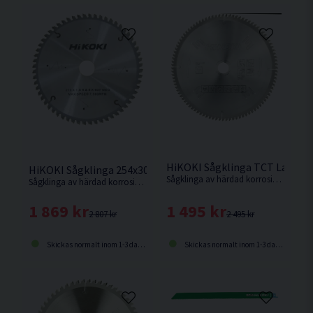
HiKOKI Sågklinga TCT Lamina
HiKOKI Sågklinga 254x30x2,6mm 80T (ALU)
Sågklinga av härdad korrosionsbeständigt stål för sågning i hårda och mjuka träslag och även aluminiumsmaterialer.
Sågklinga av härdad korrosionsbeständigt stål för kapning utav aluminiumsmaterialer.
1 495 kr
1 869 kr
2 495 kr
2 807 kr
Skickas normalt inom 1-3 dagar
Skickas normalt inom 1-3 dagar