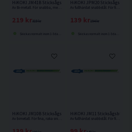
HiKOKI JM41B Sticksågsblad Metall 132x7,5mm (14TPI) 5s
HiKOKI JPM20 Sticksågsblad M
Av Bi-metall. För snabba, medelgrova till grova snitt i trä, trä med spik, rör , profiler, ickejärn-metall, metall och aluminium etc.
Av fullhärdat snabbstål. För fina, raka splitterfria, snabba, medelgrova till grova snitt i hårdare material som trä med spik, metall, aluminium och i
219 kr
139 kr
319 kr
194 kr
Skickas normalt inom 1-3 dagar
Skickas normalt inom 1-3 dagar
HiKOKI JM10B Sticksågsblad Metall 100,4x7,5mm (17-24TPI
HiKOKI JM11 Sticksågsblad Me
Av bimetall. För fina, raka snitt i kryssfaner, mjukt stål, aluminium, legeringar och plast
Av fullhärdat snabbstål. För fina, raka splitterfria och precisa snitt i i hårdare material som trä med spik, metall, aluminium och ickejärn-metaller.
139 kr
99 kr