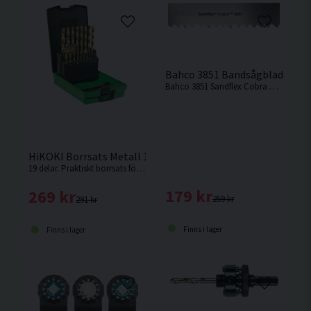
Bahco 3851 Bandsågblad för 
Bahco 3851 Sandflex Cobra bandsågsblad för HiKOKI bandsågar.
HiKOKI Borrsats Metall 1-10mm HSS 19 delar
19 delar. Praktiskt borrsats för metall som levereras i en ask i storlekar om 1-10mm.
179 kr
269 kr
259 kr
291 kr
Finns i lager
Finns i lager