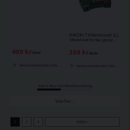
HiKOKI Tillbehörsset 3,2mm 2
Tillbehörsset för Slip-/gravyrmaskiner, 220 delar
409 kr
359 kr
719 kr
413 kr
Skickas normalt inom 1-3 dagar
Skickas normalt inom 1-3 dagar
Visar 1-48 av 115 i Metallbearbetning
Visa fler ...
1
2
3
Nästa »