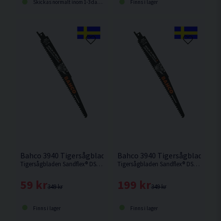
Skickas normalt inom 1-3 dagar
Finns i lager
Bahco 3940 Tigersågblad Demolition 228mm 1-pack Swede
Bahco 3940 Tigersågblad Dem
Tigersågbladen Sandflex® DSL (Demolition Slope) är en serie extra tjocka och breda bimetallblad för krävande bygg- och rivningsarbeten. Limiterad upplaga med svarta blad och Sweden Rock text.
Tigersågbladen Sandflex® DSL (Demolition Slope) är en serie extra tjocka och breda bimetallblad för krävande bygg- och rivningsarbeten. Limiterad upplaga med svarta blad och Sweden Rock text.
59 kr
199 kr
349 kr
349 kr
Finns i lager
Finns i lager