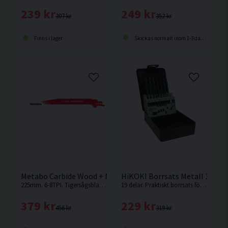
249 kr
239 kr
352 kr
307 kr
Skickas normalt inom 1-3 dagar
Finns i lager
Metabo Carbide Wood + Metal Tigersågblad 225mm 1-pack
HiKOKI Borrsats Metall 1-10m
225mm. 6-8TPI. Tigersågsblad från Metabo lämpligt för rivningsarbete kring trä innehållande metall och spik.
19 delar. Praktiskt borrsats för metall som levereras i en plåtask i storlekar om 1-10mm.
379 kr
229 kr
456 kr
319 kr