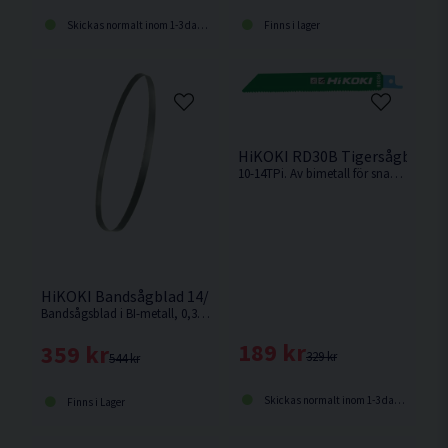
Skickas normalt inom 1-3 dagar
Finns i lager
HiKOKI RD30B Tigersågblad U
10-14TPi. Av bimetall för snabba, medelgrova till grova snitt i t.ex. hårt och mjukt trä, aluminium, plast och legeringar.
HiKOKI Bandsågblad 14/18TPI Passande CB18DBL
Bandsågsblad i BI-metall, 0,35 mm tjockt, men ändå otroligt starkt
189 kr
359 kr
329 kr
544 kr
Skickas normalt inom 1-3 dagar
Finns i Lager