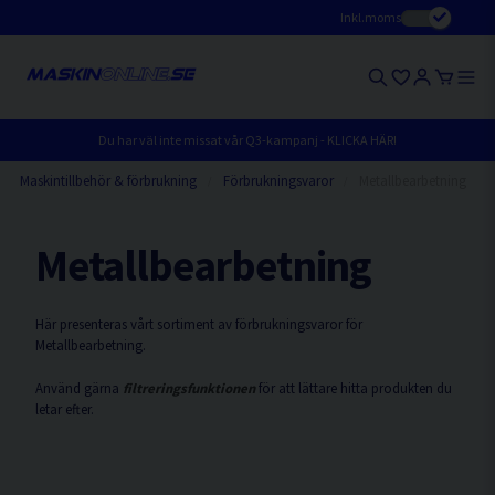
Inkl.moms
Du har väl inte missat vår Q3-kampanj - KLICKA HÄR!
Maskintillbehör & förbrukning
Förbrukningsvaror
Metallbearbetning
Metallbearbetning
Här presenteras vårt sortiment av förbrukningsvaror för
Metallbearbetning.
Använd gärna
filtreringsfunktionen
för att lättare hitta produkten du
letar efter.