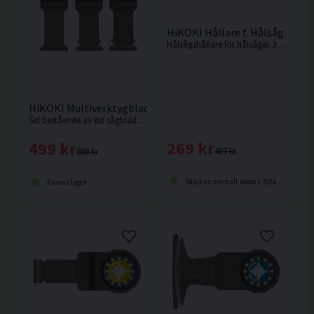
HiKOKI Hållare f. Hålsåg 32-
Hålsågshållare för hålsågar 32-210mm
HiKOKI Multiverktygblad Set 3st Starlock
Set bestående av 6st sågblad. 2st MSW32PCJ för trä. 2st MSD32PBC för trä+metall och 2st MSM32PB för metall.
269 kr
499 kr
407 kr
889 kr
Skickas normalt inom 1-3 dagar
Finns i lager