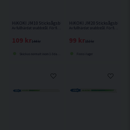
HiKOKI JM10 Sticksågsblad Metall 91,5x7,5mm (17-24TPI) 
HiKOKI JM20 Sticksågsblad Me
Av fullhärdat snabbstål. För fina, raka splitterfria snitt i kryssfaner, mjukt stål, metall, aluminium och ickejärn metaller
Av fullhärdat snabbstål. För fina, raka splitterfria snitt i kryssfaner, mjukt stål, metall, aluminium och ickejärn metaller
109 kr
99 kr
144 kr
153 kr
Skickas normalt inom 1-3 dagar
Finns i lager