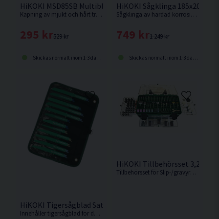
HiKOKI MSD85SB Multiblad BIM Ø85mm (18 Tpi)
HiKOKI Sågklinga 185x20x1,6
Kapning av mjukt och hårt trä, fanér och plastbelagda plattor Kapning och tillpassning av parkett och laminat, Skärning av små aluminiumprofiler etc.
Sågklinga av härdad korrosionsbeständigt stål för trä, laminat, Inox, metall, aluminium, abrasiva material
295 kr
749 kr
529 kr
1 249 kr
Skickas normalt inom 1-3 dagar
Skickas normalt inom 1-3 dagar
HiKOKI Tillbehörsset 3,2mm 3
Tillbehörsset för Slip-/gravyrmaskiner, 389delar
HiKOKI Tigersågblad Sats 12-pack
Innehåller tigersågblad för de vanligaste arbetsområderna.