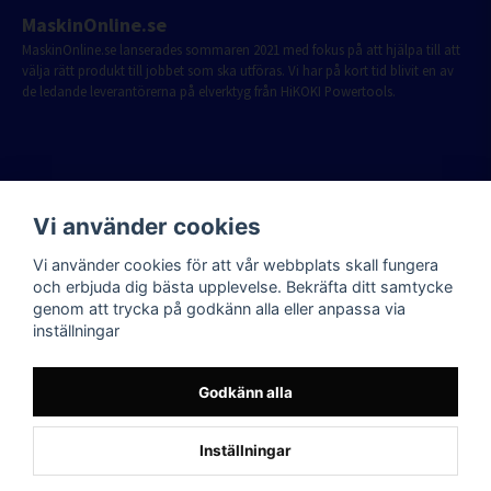
MaskinOnline.se
MaskinOnline.se lanserades sommaren 2021 med fokus på att hjälpa till att
välja rätt produkt till jobbet som ska utföras. Vi har på kort tid blivit en av
de ledande leverantörerna på elverktyg från HiKOKI Powertools.
Vi använder cookies
Vi använder cookies för att vår webbplats skall fungera
och erbjuda dig bästa upplevelse. Bekräfta ditt samtycke
genom att trycka på godkänn alla eller anpassa via
inställningar
Godkänn alla
Inställningar
Powered by Nyehandel AB