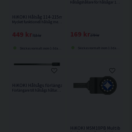
Hålsågshållare för hålsågar 14-30mm
HiKOKI Hålsåg 114-215mm
Mycket funktionell hålsåg med många användningsområden
169 kr
449 kr
279 kr
715 kr
Skickas normalt inom 1-3 dagar
Skickas normalt inom 1-3 dagar
HiKOKI Hålsågs förlängare 305mm
Förlängare till hålsågs hållare 305mm
HiKOKI MSM10PB Multiblad BI