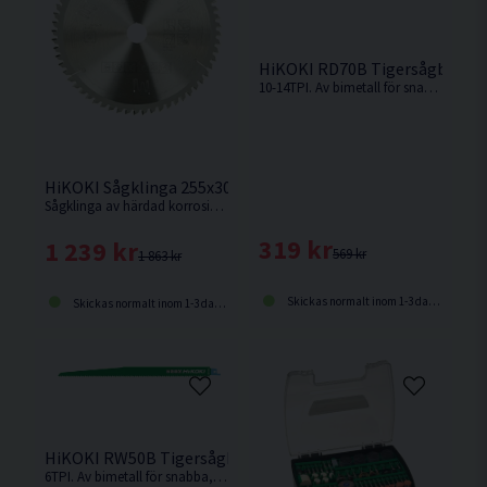
HiKOKI RD70B Tigersågblad U
10-14TPI. Av bimetall för snabba, medelgrova till grova snitt i t.ex. hårt och mjukt trä, aluminium, plast och legeringar.
HiKOKI Sågklinga 255x30x2,4mm 80T (ALU)
Sågklinga av härdad korrosionsbeständigt stål för kapning utav aluminiumsmaterialer.
319 kr
1 239 kr
569 kr
1 863 kr
Skickas normalt inom 1-3 dagar
Skickas normalt inom 1-3 dagar
HiKOKI RW50B Tigersågblad Universal 305mm 5-pack
6TPI. Av bimetall för snabba, medelgrova till grova snitt i t.ex. hårt och mjukt trä, aluminium, plast och legeringar.