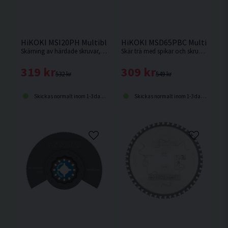
HiKOKI MSI20PH Multiblad Inox 20X40mm
HiKOKI MSD65PBC Multiblad B
Skärning av härdade skruvar, spikar och stift samt skärning i rostfritt stål
Skär trä med spikar och skruvar. Kapning av mjukt och hårt trä, fanér och plastbelagda plattor
319 kr
309 kr
532 kr
549 kr
Skickas normalt inom 1-3 dagar
Skickas normalt inom 1-3 dagar