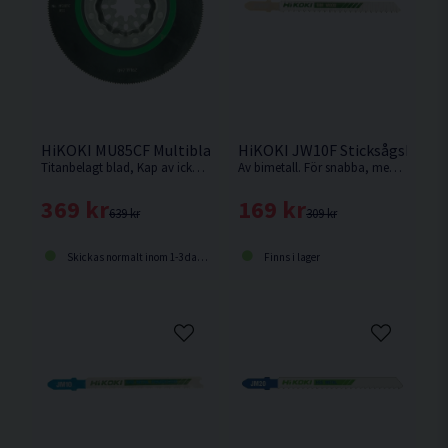
HiKOKI MU85CF Multiblad Multi Ø85mm 1-pack
HiKOKI JW10F Sticksågsblad T
Titanbelagt blad, Kap av icke järnhaltiga metaller, stålregel, sandwich laminat. Utskärning och tillpassning av parkett/laminat
Av bimetall. För snabba, medelgrova till grova snitt i hårt och mjukt trä, aluminium, plast och legeringar.
369 kr
169 kr
639 kr
309 kr
Skickas normalt inom 1-3 dagar
Finns i lager