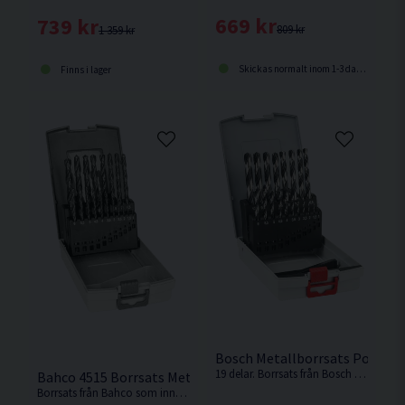
669 kr
739 kr
809 kr
1 359 kr
Skickas normalt inom 1-3 dagar
Finns i lager
Bosch Metallborrsats PointT
19 delar. Borrsats från Bosch med HSS-spiralborrar med PointTeQ-spetsar vilket möjliggör snabb borrning i metall.
Bahco 4515 Borrsats Metall HSS-R 1-10mm 19 delar
Borrsats från Bahco som innehåller 19 borrar från 1 till 10 mm i 0,5 mm intervall.