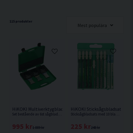
115 produkter
Mest populära
HiKOKI Multiverktygblad Set 6st Starlock
HiKOKI Sticksågsbladsats 10st
Set bestående av 6st sågblad. 2st MSW32PCJ för trä. 2st MSD32PBC för trä+metall och 2st MSM32PB för metall.
Sticksågbladsats med 10 blad som levereras i praktisk plastkassett.
995 kr
225 kr
1 889 kr
248 kr