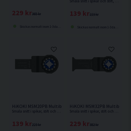
Smala snitt i spikar och stift, Detaljerat anpassningsarbete med icke järnhaltiga profiler och skär i gipsskivor
229 kr
139 kr
365 kr
223 kr
Skickas normalt inom 1-3 dagar
Skickas normalt inom 1-3 dagar
HiKOKI MSM20PB Multiblad BIM 20x30mm (20 Tpi)
HiKOKI MSM32PB Multiblad BI
Smala snitt i spikar, stift och kopparrör och skär i gipsskivor
Smala snitt i spikar, stift och kopparrör och skär i gipsskivor
139 kr
229 kr
223 kr
382 kr