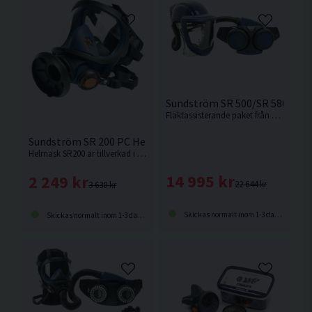
Sundström SR 500/SR 580 Fläk
Fläktassisterande paket från Sundström.
Sundström SR 200 PC Helmask
Helmask SR200 är tillverkad i silikon, i en storlek som passar de flesta ansiktsstorlekar. Polykarbonat visir. Partikelfilter & förfilter ingår ej. Säljes separat, se relaterade produkter.
14 995 kr
2 249 kr
22 644 kr
3 630 kr
Skickas normalt inom 1-3 dagar
Skickas normalt inom 1-3 dagar