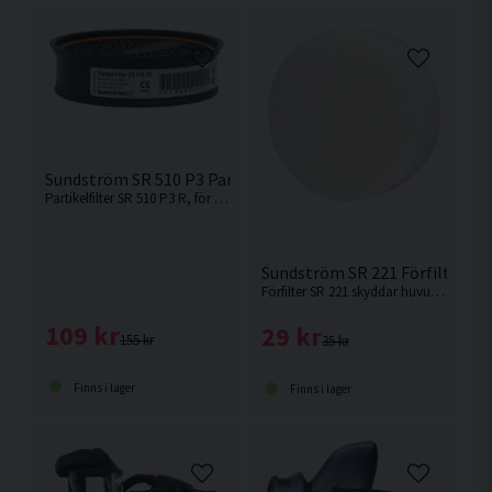
Sundström SR 510 P3 Partikelfilter
Partikelfilter SR 510 P3 R, för användning i fläkt SR 500 alternativt i Sundströms halv- eller helmasker
Sundström SR 221 Förfilter
Förfilter SR 221 skyddar huvudfiltret mot för tidig igensättning av större partiklar.
109 kr
29 kr
155 kr
35 kr
Finns i lager
Finns i lager