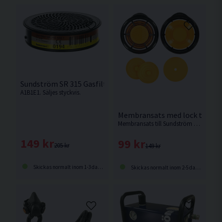
Sundström SR 315 Gasfilter
A1B1E1. Säljes styckvis.
Membransats med lock till SR
Membransats till Sundström masken SR 100.
149 kr
99 kr
205 kr
149 kr
Skickas normalt inom 1-3 dagar
Skickas normalt inom 2-5 dagar