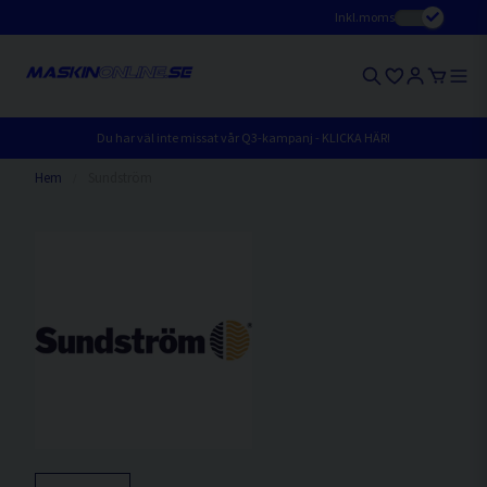
Inkl.moms
Du har väl inte missat vår Q3-kampanj - KLICKA HÄR!
Hem
Sundström