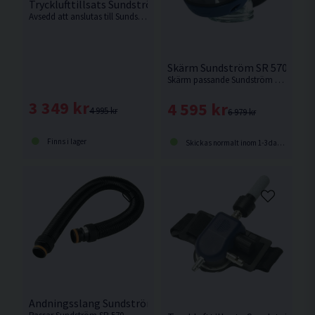
Trycklufttillsats Sundström SR 307
Avsedd att anslutas till Sundströms halv- och helmasker.
Skärm Sundström SR 570
Skärm passande Sundström SR 500 / SR 700.
3 349 kr
4 595 kr
4 995 kr
6 979 kr
Finns i lager
Skickas normalt inom 1-3 dagar
Andningsslang Sundström R06-0635 till SR 570