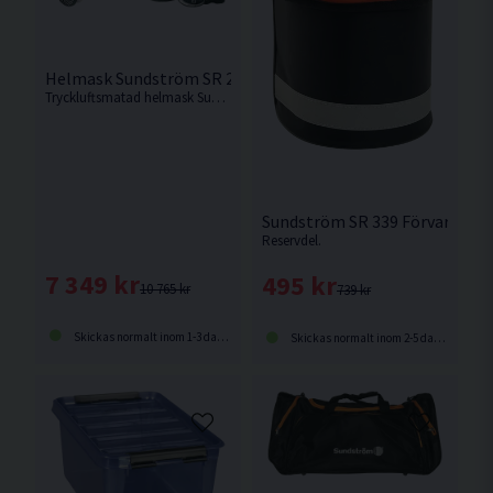
Helmask Sundström SR 200 Airline
Tryckluftsmatad helmask Sundström SR 200 Airline med filter back-up. PC-visir.
Sundström SR 339 Förvaringsv
Reservdel.
7 349 kr
495 kr
10 765 kr
739 kr
Skickas normalt inom 1-3 dagar
Skickas normalt inom 2-5 dagar