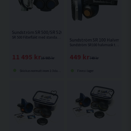
Sundström SR 500/SR 520 Fläktpaket
SR 500 Filterfläkt med standardbatteri. Låg vikt och anatomisk utformning av fläkt och bälte ger hög komfort.
Sundström SR 100 Halvmask
Sundström SR100 halvmask tillverkad i silikon. OBS! Partikelfilter och förfilter ingår ej. Se relaterade produkter.
11 495 kr
449 kr
16 985 kr
749 kr
Skickas normalt inom 1-3 dagar
Finns i lager