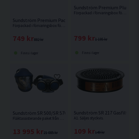
Sundström Premium Plus Pack
Förpackad i förvaringsbox för dammfri förvaring.
Sundström Premium Pack SR 100 M/L
Förpackad i förvaringsbox för dammfri förvaring.
799 kr
749 kr
1 195 kr
882 kr
Finns i lager
Finns i lager
Sundström SR 217 Gasfilter
Sundström SR 500/SR 570 Fläktpaket
A1. Säljes styckvis.
Fläktassisterande paket från Sundström.
109 kr
13 995 kr
149 kr
21 085 kr