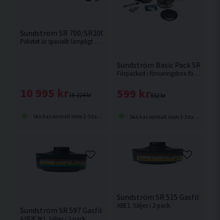
Sundström SR 700/SR200 Saneringspaket
Paketet är speciellt lämpligt vid tunga, varma eller långa arbeten.
Sundström Basic Pack SR 900 
Förpackad i förvaringsbox för dammfri förvaring.
10 995 kr
599 kr
16 224 kr
832 kr
Skickas normalt inom 1-3 dagar
Skickas normalt inom 1-3 dagar
Sundström SR 515 Gasfilter til
ABE1. Säljes i 2-pack.
Sundström SR 597 Gasfilter till SR 500
A1B2E2K1. Säljes i 2-pack.