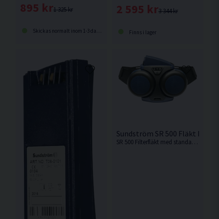
895 kr
2 595 kr
1 325 kr
3 344 kr
Skickas normalt inom 1-3 dagar
Finns i lager
Sundström SR 500 Fläkt Inkl B
SR 500 Filterfläkt med standardbatteri.