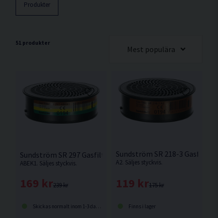
Produkter
51 produkter
Mest populära
Sundström SR 218-3 Gasfilter
Sundström SR 297 Gasfilter
A2. Säljes styckvis.
ABEK1. Säljes styckvis.
119 kr
169 kr
175 kr
239 kr
Finns i lager
Skickas normalt inom 1-3 dagar