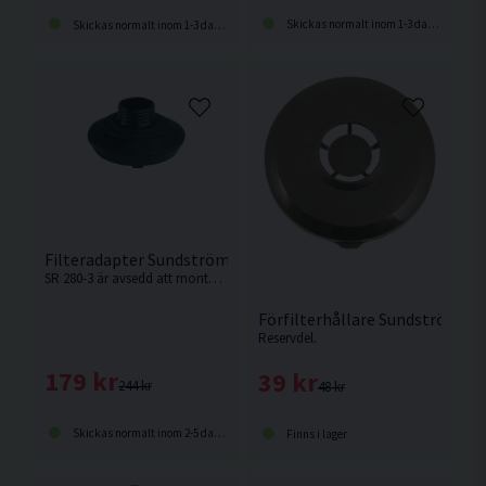
Skickas normalt inom 1-3 dagar
Skickas normalt inom 1-3 dagar
Filteradapter Sundström SR 280-3
SR 280-3 är avsedd att monteras i helmasker med EN 148-1-gänga för att möjliggöra användning av Sundströms filter. Levereras med förfilterhållare.
Förfilterhållare Sundström R
Reservdel.
179 kr
39 kr
244 kr
48 kr
Skickas normalt inom 2-5 dagar
Finns i lager