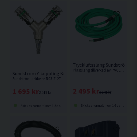
Tryckluftsslang Sundström SR
Plastslang tillverkad av PVC, förstärkt med polyester.
Sundström Y-koppling Komplett
Sundström artikelnr R03-2127
2 495 kr
1 695 kr
3 541 kr
2 519 kr
Skickas normalt inom 1-3 dagar
Skickas normalt inom 1-3 dagar