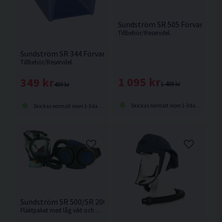
Sundström SR 505 Förvaringsvä
Tillbehör/Reservdel.
Sundström SR 344 Förvaringslåda
Tillbehör/Reservdel.
1 095 kr
349 kr
1 489 kr
499 kr
Skickas normalt inom 1-3 dagar
Skickas normalt inom 1-3 dagar
Sundström SR 500/SR 200 Fläktpaket
Fläktpaket med låg vikt och anatomisk utformning av fläkt och bälte ger hög komfort.