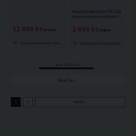
Huva Sundström SR 520
Huva passande Sundström SR 500 / SR 700.
11 695 kr
1 695 kr
18 735 kr
2 046 kr
Skickas normalt inom 1-3 dagar
Skickas normalt inom 2-5 dagar
Visar 1-48 av 51 i
Visa fler ...
1
2
Nästa »