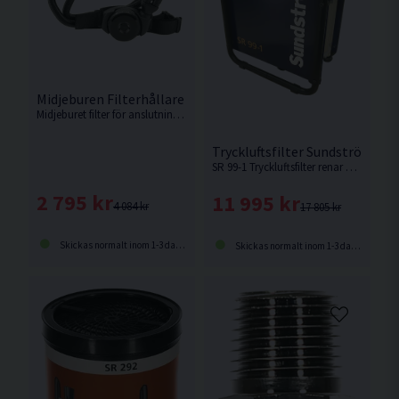
Midjeburen Filterhållare Sundström SR 905
Midjeburet filter för anslutning till SR 900, levereras med bälte och dubbelslang SR 952.
Tryckluftsfilter Sundström SR 
SR 99-1 Tryckluftsfilter renar ordinär tryckluft till andningsluft i tre steg.
2 795 kr
11 995 kr
4 084 kr
17 805 kr
Skickas normalt inom 1-3 dagar
Skickas normalt inom 1-3 dagar