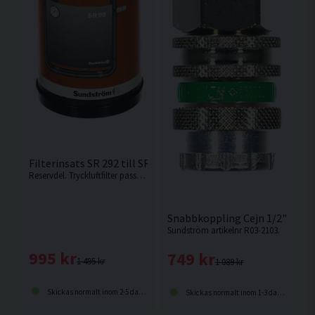
Filterinsats SR 292 till SR 99-1
Reservdel. Tryckluftfilter passande Sundström SR 99-1
Snabbkoppling Cejn 1/2" Utvä
Sundström artikelnr R03-2103.
995 kr
749 kr
1 495 kr
1 089 kr
Skickas normalt inom 2-5 dagar
Skickas normalt inom 1-3 dagar