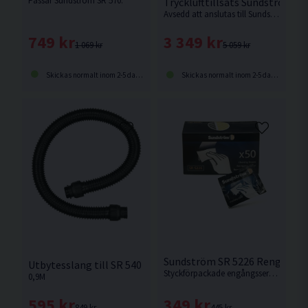
Passar Sundström SR 570.
Trycklufttillsats Sundström SR
Avsedd att anslutas till Sundström SR 540.
749 kr
3 349 kr
1 069 kr
5 059 kr
Skickas normalt inom 2-5 dagar
Skickas normalt inom 2-5 dagar
Sundström SR 5226 Rengöring
Utbytesslang till SR 540
Styckförpackade engångsservetter, vatten och 5% Anjon- och Nonjontensider.
0,9M
349 kr
595 kr
445 kr
849 kr