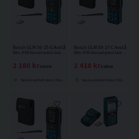
Bosch GLM 50-25 G Avståndsmätare <50m
Bosch GLM 50-27 C Avståndsm
50m. IP65-klassad precis lasermätare med grön diod för överlägsen synlighet av mätpunkten.
50m. IP65-klassad precis lasermätare med röd diod för överlägsen synlighet av mätpunkten.
2 180 kr
2 418 kr
2 873 kr
3 185 kr
Skickas normalt inom 1-3 dagar
Skickas normalt inom 1-3 dagar