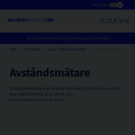
Inkl.moms
Du har väl inte missat vår Q3-kampanj - KLICKA HÄR!
Hem
Produkter
Laser- & Mätinstrument
Avståndsmätare
Avståndsmätare
En
Avståndsmätare
är oftast ett litet verktyg för att mäta avstånd
eller snabbt kalkylera ut yta på ett rum.
Vi har avståndsmätare från Bosch.