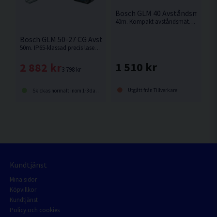
Bosch GLM 40 Avståndsmätar
40m. Kompakt avståndsmätare från Bosch.
Bosch GLM 50-27 CG Avståndsmätare <50m
50m. IP65-klassad precis lasermätare med grön diod för överlägsen synlighet av mätpunkten.
1 510 kr
2 882 kr
3 798 kr
Utgått från Tillverkare
Skickas normalt inom 1-3 dagar
Kundtjänst
Mina sidor
Köpvillkor
Kundtjänst
Policy och cookies