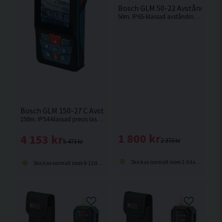
Bosch GLM 50-22 Avståndsmä
50m. IP65-klassad avståndmätare för tuffa villkor på byggarbetsplatsen och enkel anpassning till individuella behov
Bosch GLM 150-27 C Avståndsmätare <150m
150m. IP54-klassad precis lasermätare med inbyggd kamera med zoomfunktion för enkel mätning och dokumentation inomhus och utomhus.
1 800 kr
4 153 kr
2 373 kr
5 473 kr
Skickas normalt inom 1-3 dagar
Skickas normalt inom 8-12 dagar