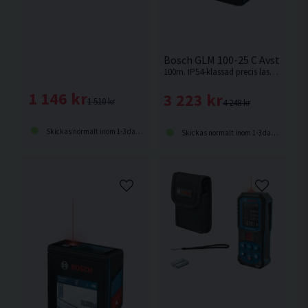
Bosch GLM 100-25 C Avstånds
100m. IP54-klassad precis lasermätare med inbyggd kamera med zoomfunktion för enkel mätning och dokumentation inomhus och utomhus.
1 146 kr
3 223 kr
1 510 kr
4 248 kr
Skickas normalt inom 1-3 dagar
Skickas normalt inom 1-3 dagar