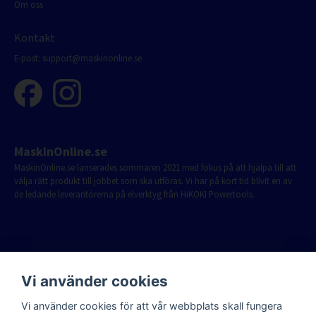
Om oss
Kontakt
E-post:
support@maskinonline.se
MaskinOnline.se
MaskinOnline.se lanserades sommaren 2021 med fokus på att hjälpa till att
välja rätt produkt till jobbet som ska utföras. Vi har på kort tid blivit en av
de ledande leverantörerna på elverktyg från HiKOKI Powertools.
Vi använder cookies
Vi använder cookies för att vår webbplats skall fungera