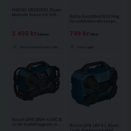
HiKOKI UR18DSDL Bluetooth Radio DAB 14,4-18V
Bluetooth. Robust och stöttålig radio med många funktioner och bra ljud. Levereras utan batteri och laddare.
Aqiila Soundbird B10 Högtala
Din multifunktionella kompis – Soundbird B10 sätter stämningen på vilken resa eller campingplats som helst.
3 495 kr
749 kr
4 563 kr
799 kr
Skickas normalt inom 1-3 dagar
Finns i lager
Bosch GPB 18VH-6 SRC Bluetooth DAB Radio 12-18V
12-18V. Kraftfull byggradio med en laddningsfunktion som kan ladda 12V och 18V-batterier från Bosch Professional. Levereras utan batteri och laddare.
Bosch GPB 18V-6 C Bluetooth 
12-18V. IP54 klassad kraftfull Bluetooth®-högtalare för byggarbetsplatsen från Bosch. Levereras utan batteri och laddare.