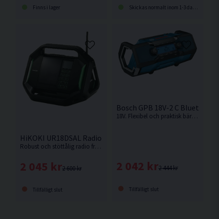
Finns i lager
Skickas normalt inom 1-3 dagar
Bosch GPB 18V-2 C Bluetooth 
18V. Flexibel och praktisk bärbar bluetooth radio som rockar på alla arbetsplatser från Bosch. Levereras utan batteri och laddare.
HiKOKI UR18DSAL Radio 14,4V - 18V
Robust och stöttålig radio från Hikoki. Levereras utan batteri & laddare.
2 042 kr
2 045 kr
2 444 kr
2 600 kr
Tillfälligt slut
Tillfälligt slut