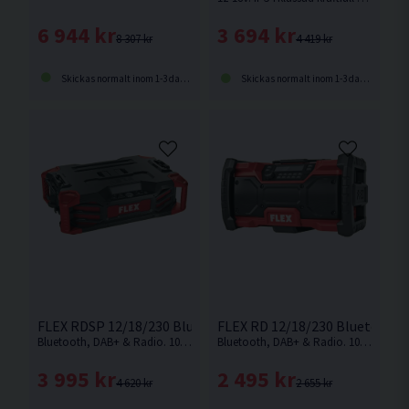
6 944 kr
3 694 kr
8 307 kr
4 419 kr
Skickas normalt inom 1-3 dagar
Skickas normalt inom 1-3 dagar
FLEX RDSP 12/18/230 Bluetooth Radio DAB+ 18V
FLEX RD 12/18/230 Bluetooth 
Bluetooth, DAB+ & Radio. 10,8-18V. Batteridriven byggradio från FLEX med flera högtalare för ett fylligt och klart ljud
Bluetooth, DAB+ & Radio. 10,8-18V. Batteridriven byggradio från FLEX med flera högtalare för ett fylligt och klart ljud. Levereras utan batteri och laddare.
3 995 kr
2 495 kr
4 620 kr
2 655 kr