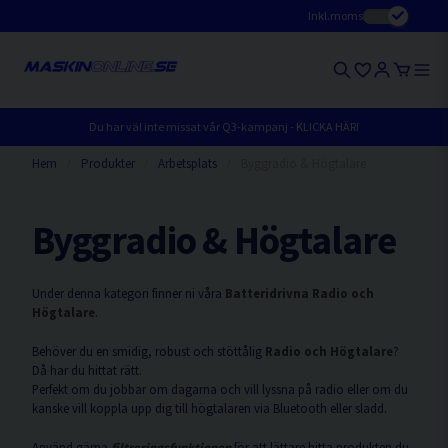
Inkl.moms
Du har väl inte missat vår Q3-kampanj - KLICKA HÄR!
Hem
Produkter
Arbetsplats
Byggradio & Högtalare
Byggradio & Högtalare
Under denna kategori finner ni våra
Batteridrivna Radio och
Högtalare
.
Behöver du en smidig, robust och stöttålig
Radio och Högtalare
?
Då har du hittat rätt.
Perfekt om du jobbar om dagarna och vill lyssna på radio eller om du
kanske vill koppla upp dig till högtalaren via Bluetooth eller sladd.
Använd gärna
filtreringsfunktionen
för att lättare hitta produkten du