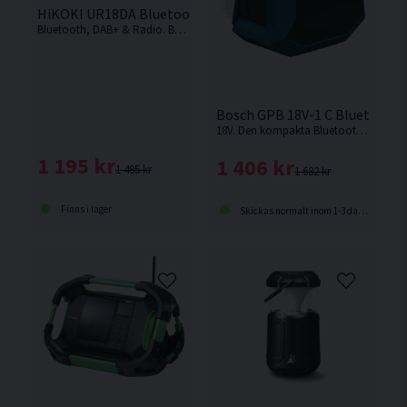
HiKOKI UR18DA Bluetooth Radio DAB+ 14,4-18V
Bluetooth, DAB+ & Radio. Byggradio med robust och hållbar design. Hög volym med mycket bra ljudkvalitet tack vare inställbar equalizer. Levereras utan batteri och laddare.
Bosch GPB 18V-1 C Bluetooth 
18V. Den kompakta Bluetooth®-högtalaren för arbetsplatsen med fantastiskt ljud för din arbetsdag från Bosch. Levereras utan batteri och laddare.
1 195 kr
1 406 kr
1 495 kr
1 682 kr
Finns i lager
Skickas normalt inom 1-3 dagar