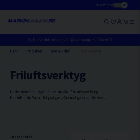
Inkl.moms
Du har väl inte missat vår Q3-kampanj - KLICKA HÄR!
Hem
Produkter
Hem & Fritid
Friluftsverktyg
Friluftsverktyg
Under denna kategori finner ni våra
Friluftsverktyg
.
Här hittar du
Yxor
,
Bågsågar
,
Grensågar
och
Knivar
.
18 produkter