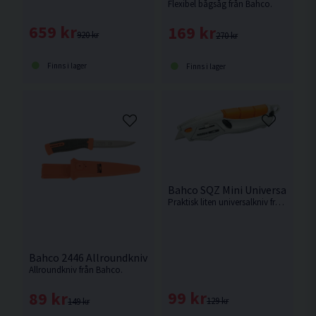
Flexibel bågsåg från Bahco.
659 kr
169 kr
920 kr
270 kr
Finns i lager
Finns i lager
Bahco SQZ Mini Universalkni
Praktisk liten universalkniv från Bahco med en totallängd på endast 100mm.
Bahco 2446 Allroundkniv m. Hölster
Allroundkniv från Bahco.
99 kr
89 kr
129 kr
149 kr