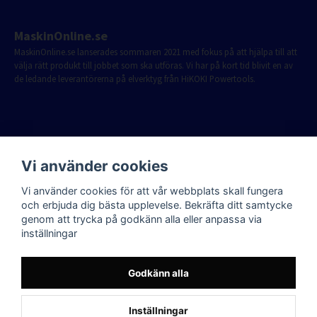
MaskinOnline.se
MaskinOnline.se lanserades sommaren 2021 med fokus på att hjälpa till att
välja rätt produkt till jobbet som ska utföras. Vi har på kort tid blivit en av
de ledande leverantörerna på elverktyg från HiKOKI Powertools.
Vi använder cookies
Vi använder cookies för att vår webbplats skall fungera
och erbjuda dig bästa upplevelse. Bekräfta ditt samtycke
genom att trycka på godkänn alla eller anpassa via
inställningar
Godkänn alla
Inställningar