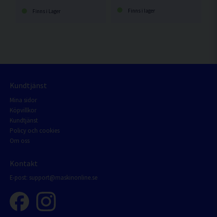
Finns i lager
Finns i Lager
Kundtjänst
Mina sidor
Köpvillkor
Kundtjänst
Policy och cookies
Om oss
Kontakt
E-post:
support@maskinonline.se