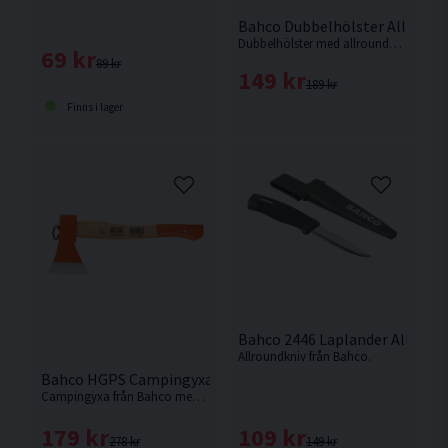
Bahco Dubbelhölster Allroundk
Dubbelhölster med allroundkniv och elkniv från Bahco.
69 kr
89 kr
149 kr
189 kr
Finns i lager
Bahco 2446 Laplander Allround
Allroundkniv från Bahco.
Bahco HGPS Campingyxa 1000g 380mm
Campingyxa från Bahco med svängt skaft i askträ och med bred egg.
109 kr
179 kr
149 kr
278 kr