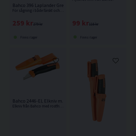
Bahco 396 Laplander Grensåg + 2446 Laplander Allroundkni
För sågning i både färskt och torrt trä, plast, ben m.m.
99 kr
259 kr
116 kr
279 kr
Finns i lager
Finns i lager
Bahco 2446-EL Elkniv m. Hölster
Elkniv från Bahco med rostfritt blad och enkomponentshandtag.