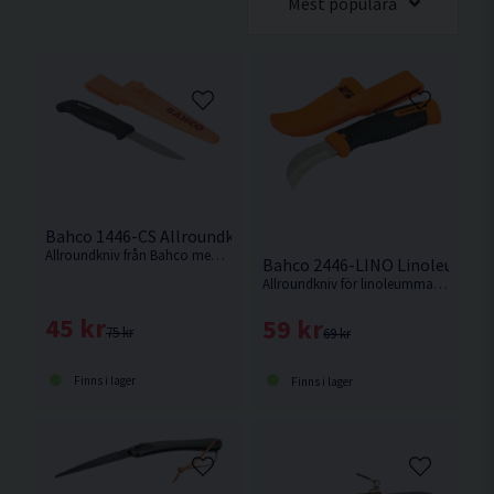
Mest populära
Bahco 1446-CS Allroundkniv m. Hölster
Allroundkniv från Bahco med kolstålsblad och enkomponentshandtag.
Bahco 2446-LINO Linoleumkniv
Allroundkniv för linoleummattor från Bahco.
45 kr
59 kr
75 kr
69 kr
Finns i lager
Finns i lager