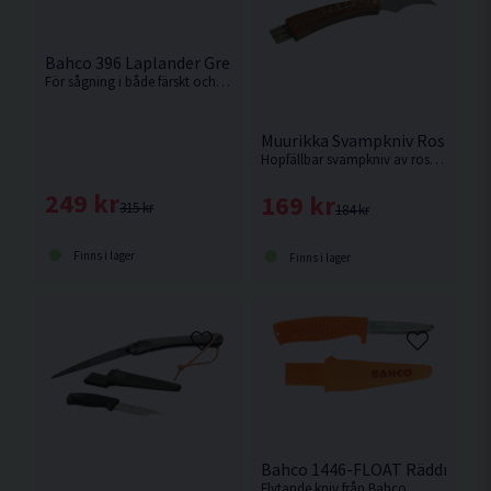
Bahco 396 Laplander Grensåg
För sågning i både färskt och torrt trä, plast, ben m.m.
Muurikka Svampkniv Rostfritt
Hopfällbar svampkniv av rostfritt stål med bekvämt handtag av trä.
249 kr
169 kr
315 kr
184 kr
Finns i lager
Finns i lager
Bahco 1446-FLOAT Räddningskn
Flytande kniv från Bahco.