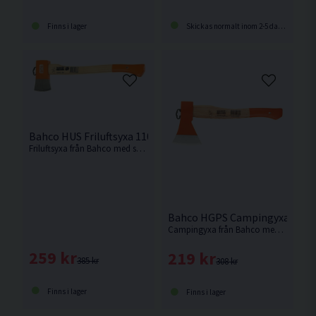
Skickas normalt inom 2-5 dagar
Finns i lager
Bahco HUS Friluftsyxa 1100g 500mm
Friluftsyxa från Bahco med svängt skaft i askträ.
Bahco HGPS Campingyxa 130
Campingyxa från Bahco med svängt skaft i askträ och med bred egg.
259 kr
219 kr
385 kr
308 kr
Finns i lager
Finns i lager