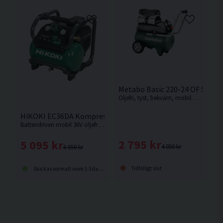
Metabo Basic 220-24 OF Silen
Oljefri, tyst, bekväm, mobil: Silent-kompressor för universell användning med många smarta detaljer från Metabo.
HiKOKI EC36DA Kompressor 36V 7,3L
Batteridriven mobil 36V oljefri kompressor som drivs med HiKOKIs MULTI VOLT-batteri eller 230V adapter. Levereras utan batteri och laddare.
2 795 kr
5 095 kr
4 050 kr
6 650 kr
Tillfälligt slut
Skickas normalt inom 1-3 dagar