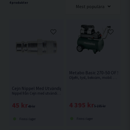
4 produkter
Mest populära
Metabo Basic 270-50 OF Silen
Oljefri, tyst, bekväm, mobil: Silent-kompressor för universell användning med många smarta detaljer från Metabo.
Cejn Nippel Med Utvändig Gänga R 1/4
Nippel från Cejn med utvändig gänga passanda tryckluftverktyg.
4 395 kr
45 kr
5 195 kr
49 kr
Finns i lager
Finns i lager