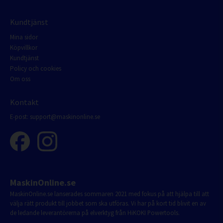
Kundtjänst
Mina sidor
Köpvillkor
Kundtjänst
Policy och cookies
Om oss
Kontakt
E-post:
support@maskinonline.se
MaskinOnline.se
MaskinOnline.se lanserades sommaren 2021 med fokus på att hjälpa till att
välja rätt produkt till jobbet som ska utföras. Vi har på kort tid blivit en av
de ledande leverantörerna på elverktyg från HiKOKI Powertools.