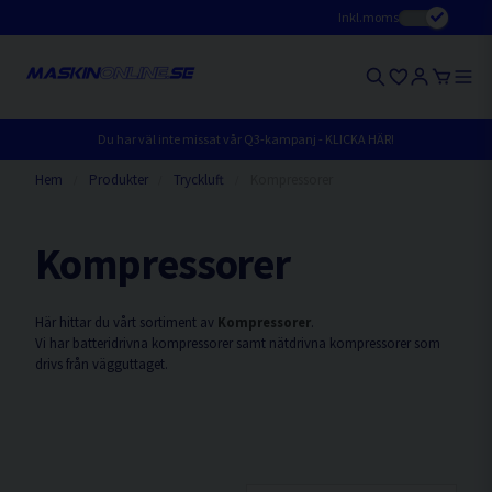
Inkl.moms
Du har väl inte missat vår Q3-kampanj - KLICKA HÄR!
Hem
Produkter
Tryckluft
Kompressorer
Kompressorer
Här hittar du vårt sortiment av
Kompressorer
.
Vi har batteridrivna kompressorer samt nätdrivna kompressorer som
drivs från vägguttaget.