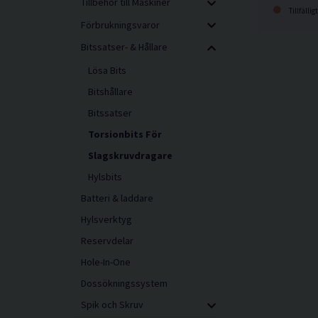
Tillbehör till Maskiner
Tillfällig
Förbrukningsvaror
Bitssatser- & Hållare
Lösa Bits
Bitshållare
Bitssatser
Torsionbits För
Slagskruvdragare
Hylsbits
Batteri & laddare
Hylsverktyg
Reservdelar
Hole-In-One
Dossökningssystem
Spik och Skruv