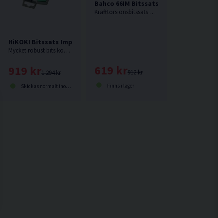
Bahco 66IM Bitssats Impact 44 delar
act 54 delar
Krafttorsionsbitssats med 40 delar från Bahco. Torsionbits används med fördel i en slagskruvdragare.
HiKOKI Bitssats Impact 21 delar
Mycket robust bits konstruerad för att klara hög påfrestning, Klarar utan problem av långa skruvar i hårt trä utan att gå sönder.
619 kr
919 kr
912 kr
1 294 kr
Finns i lager
Skickas normalt inom 1-3 dagar