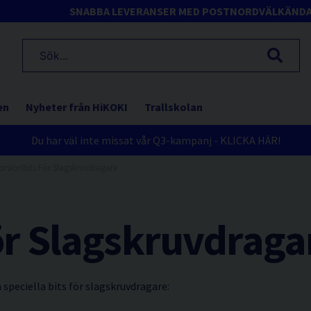
SNABBA LEVERANSER MED POSTNORD
VÄLKÄND
en
Nyheter från HiKOKI
Trallskolan
Du har väl inte missat vår Q3-kampanj - KLICKA HÄR!
orsionbits För Slagskruvdragare
ör Slagskruvdraga
 speciella bits för slagskruvdragare: