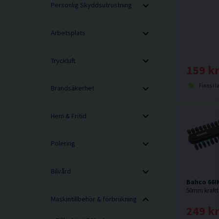
Personlig Skyddsutrustning
Arbetsplats
Tryckluft
159 k
Finns i l
Brandsäkerhet
Hem & Fritid
Polering
Bilvård
Bahco 66IM
Maskintillbehör & förbrukning
249 k