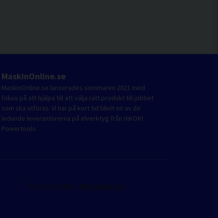
MaskinOnline.se
MaskinOnline.se lanserades sommaren 2021 med
fokus på att hjälpa till att välja rätt produkt till jobbet
som ska utföras. Vi har på kort tid blivit en av de
ledande leverantörerna på elverktyg från HiKOKI
Powertools.