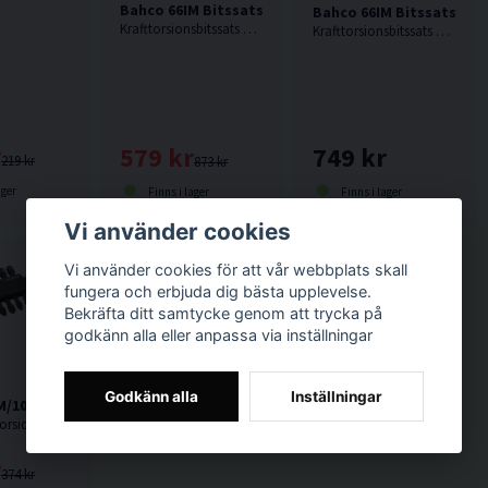
Bahco 66IM Bitssats Impact 40 delar
Bahco 66IM Bitssats Imp
Krafttorsionsbitssats med 40 delar från Bahco. Torsionbits används med fördel i en slagskruvdragare.
Krafttorsionsbitssats med 54 delar från Bahco. Torsionbits används med fördel i en slagskruvdragare.
r
579 kr
749 kr
219 kr
873 kr
ager
Finns i lager
Finns i lager
Vi använder cookies
Vi använder cookies för att vår webbplats skall
fungera och erbjuda dig bästa upplevelse.
Bekräfta ditt samtycke genom att trycka på
godkänn alla eller anpassa via inställningar
Godkänn alla
Inställningar
/10C Bitsklips Impact 10 delar
50mm krafttorsionsbitssats med 10 delar från Bahco. Torsionbits används med fördel i en slagskruvdragare. Passar direkt i chucken.
r
374 kr