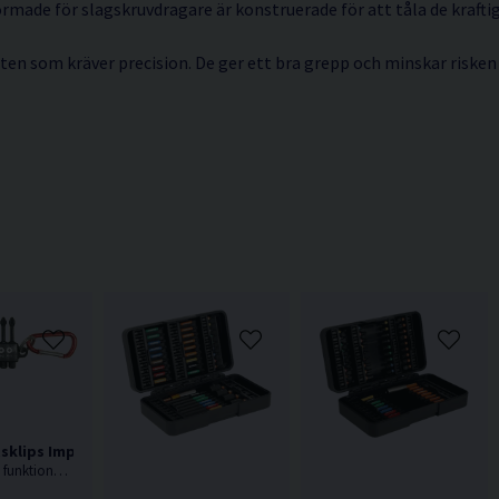
ormade för slagskruvdragare är konstruerade för att tåla de krafti
ten som kräver precision. De ger ett bra grepp och minskar risken fö
sklips Impact 10 delar
Praktisk och funktionell IMPACT bitssats.