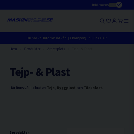
Inkl.moms
Du har väl inte missat vår Q3-kampanj - KLICKA HÄR!
Hem
Produkter
Arbetsplats
Tejp- & Plast
Tejp- & Plast
Här finns vårt utbud av
Tejp
,
Byggplast
och
Täckplast
.
7 produkter