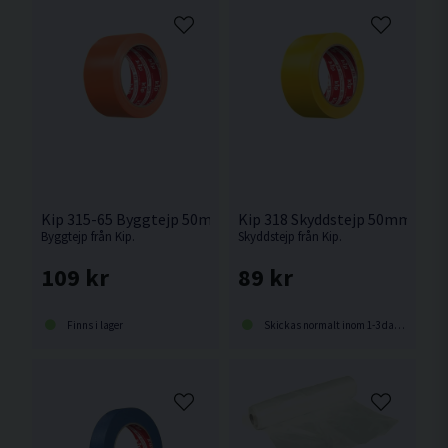
Kip 315-65 Byggtejp 50mm 33m
Kip 318 Skyddstejp 50mm 33m
Byggtejp från Kip.
Skyddstejp från Kip.
109 kr
89 kr
Finns i lager
Skickas normalt inom 1-3 dagar