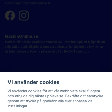
E-post:
support@maskinonline.se
MaskinOnline.se
MaskinOnline.se lanserades sommaren 2021 med fokus på att hjälpa till att
välja rätt produkt till jobbet som ska utföras. Vi har på kort tid blivit en av
de ledande leverantörerna på elverktyg från HiKOKI Powertools.
Vi använder cookies
Vi använder cookies för att vår webbplats skall fungera
och erbjuda dig bästa upplevelse. Bekräfta ditt samtycke
genom att trycka på godkänn alla eller anpassa via
inställningar