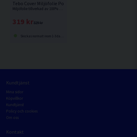
Tebo Cover Miljöfolie Polyeten 2x50m
Miljöfolie tillverkad av 100% återvunnen polyeten (LDPE 4) från Tebo.
319 kr
329 kr
Skickas normalt inom 1-3 dagar
Kundtjänst
Mina sidor
Köpvillkor
Kundtjänst
Policy och cookies
Om oss
Kontakt