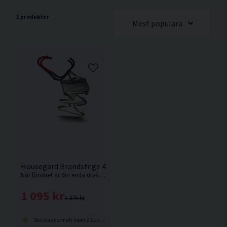
1 produkter
Mest populära
Housegard Brandstege 4.5 Meter
När fönstret är din enda utväg är Housegards utrymningsstege ett bra hjälpmedel.
1 095 kr
1 375 kr
Skickas normalt inom 2-5 dagar