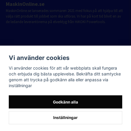
MaskinOnline.se
MaskinOnline.se lanserades sommaren 2021 med fokus på att hjälpa till att
välja rätt produkt till jobbet som ska utföras. Vi har på kort tid blivit en av
de ledande leverantörerna på elverktyg från HiKOKI Powertools.
Vi använder cookies
Vi använder cookies för att vår webbplats skall fungera
och erbjuda dig bästa upplevelse. Bekräfta ditt samtycke
genom att trycka på godkänn alla eller anpassa via
inställningar
Godkänn alla
Inställningar
Powered by Nyehandel AB