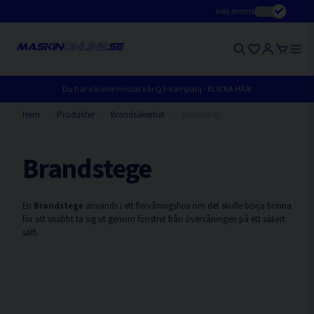
Inkl.moms
Du har väl inte missat vår Q3-kampanj - KLICKA HÄR!
Hem
Produkter
Brandsäkerhet
Brandstege
Brandstege
En
Brandstege
används i ett flervåningshus om det skulle börja brinna
för att snabbt ta sig ut genom fönstret från övervåningen på ett säkert
sätt.