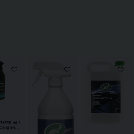
Avfettning Autosmart Fordonsavfettning 1L
Alkalisk avfettning med vax, Utmärkt till vardaglig tvätt och som lämnar ett skyddande vaxlager