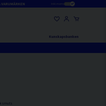
A VARUMÄRKEN
Inkl.moms
Kunskapsbanken
sk smuts