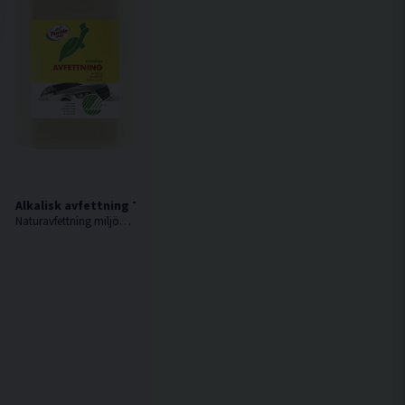
Alkalisk avfettning Turtle Wax Svanen 5L
Naturavfettning miljömärkt med Svanen i koncentrat.