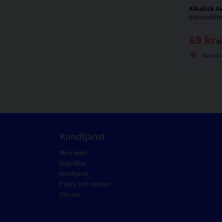
Alkalisk A
69 kr
95
Slut på l
Kundtjänst
Mina sidor
Köpvillkor
Kundtjänst
Policy och cookies
Om oss