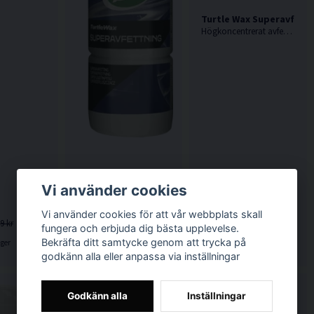
Turtle Wax Superavfettn
Högkoncentrerat avfettningsmedel som enkelt tar bort tjära, asfalt, oljefläckar m.m.
Turtle Wax Superavfettning Kallavfettning 1L
Vi använder cookies
Högkoncentrerat avfettningsmedel.
Vi använder cookies för att vår webbplats skall
339 kr
99 kr
9 kr
545 kr
152 kr
fungera och erbjuda dig bästa upplevelse.
Bekräfta ditt samtycke genom att trycka på
ager
Finns i lager
Finns i lager
godkänn alla eller anpassa via inställningar
Godkänn alla
Inställningar