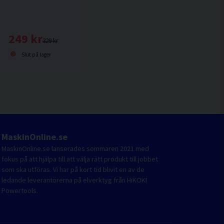
Wax Prewash-T 1L
249 kr
329 kr
Slut på lager
MaskinOnline.se
MaskinOnline.se lanserades sommaren 2021 med
fokus på att hjälpa till att välja rätt produkt till jobbet
som ska utföras. Vi har på kort tid blivit en av de
ledande leverantörerna på elverktyg från HiKOKI
Powertools.