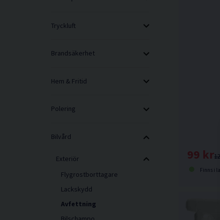
Tryckluft
Brandsäkerhet
Hem & Fritid
Polering
Bilvård
99 kr
12
Exteriör
Finns i l
Flygrostborttagare
Lackskydd
Avfettning
Bilschampo