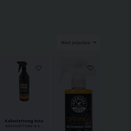
Mest populära
Kallavfettning Autosmart Power 1L
Autosmart Power är en tjärlösande avfettning som med fördel används under vintern, men även som punktrengöring under resten av året.