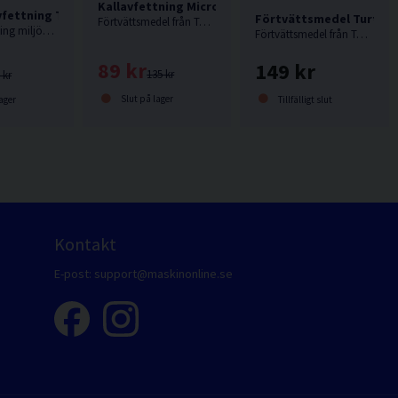
Kallavfettning Micro Power Turtle Wax Svanen 1L
vfettning Turtle Wax Svanen 1L
Förtvättsmedel Turtle 
Förtvättsmedel från Turtle Wax.
Naturavfettning miljömärkt med Svanen.
Förtvättsmedel från Turtle Wax.
89 kr
149 kr
135 kr
 kr
Slut på lager
ager
Tillfälligt slut
Kontakt
E-post:
support@maskinonline.se