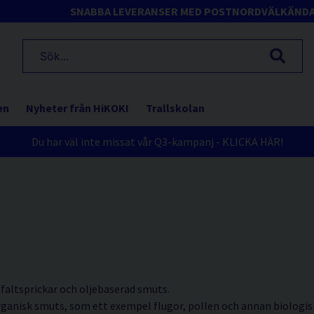
SNABBA LEVERANSER MED POSTNORD
VÄLKÄND
en
Nyheter från HiKOKI
Trallskolan
Du har väl inte missat vår Q3-kampanj - KLICKA HÄR!
asfaltsprickar och oljebaserad smuts.
organisk smuts, som ett exempel flugor, pollen och annan biologi