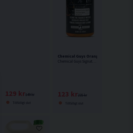
ing Kallavfettning 5L
Chemical Guys Orange Degreaser 473m
Chemical Guys Signature Series Orange Degreaser är deras mest populära vattenbaserade avfettning.
129 kr
123 kr
149 kr
235 kr
Tillfälligt slut
Tillfälligt slut