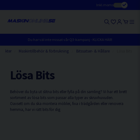
Inkl.moms
Du har väl inte missat vår Q3-kampanj - KLICKA HÄR!
odukter
Maskintillbehör & förbrukning
Bitssatser- & Hållare
Lösa Bits
Lösa Bits
Behöver du byta ut slitna bits eller fylla på din samling? Vi har ett brett
sortiment av lösa bits som passar alla typer av skruvhuvuden.
Oavsett om du ska montera möbler, fixa i trädgården eller renovera
hemma, har vi rätt bits för dig