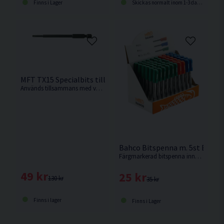
Finns i Lager
Skickas normalt inom 1-3 dagar
MFT TX15 Specialbits till Verktyg För Dolt Trallmontage
Används tillsammans med verktyg för dolt trallmontage. Levereras i 2-pack.
Bahco Bitspenna m. 5st Bits
Färgmarkerad bitspenna innehållande 5st bits.
49 kr
25 kr
130 kr
35 kr
Finns i lager
Finns i Lager