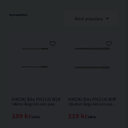
4 produkter
Mest populära
HiKOKI Bits PH2 till W18DA/W18DB 2-pack
HiKOKI Bits PH2 till W4YD 2-p
146mm långa bits som passar HiKOKI W18DA/W18DB.
136,4mm långa bits som passar HiKOKI W4YD
109 kr
219 kr
129 kr
249 kr