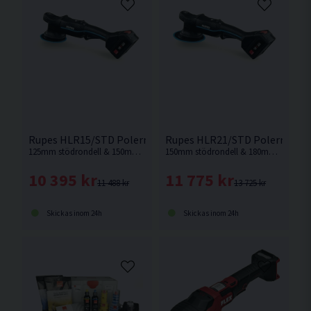
Rupes HLR15/STD Polermaskin 18V (2x5,0Ah)
Rupes HLR21/STD Polermaskin
125mm stödrondell & 150mm polerrondell. Rupes flaggskeppsmodell, Nu som batteridriven.
150mm stödrondell & 180mm polerrondell. Rupes flaggskeppsmodell, Nu som batteridriven.
10 395 kr
11 775 kr
11 488 kr
13 725 kr
Skickas inom 24h
Skickas inom 24h