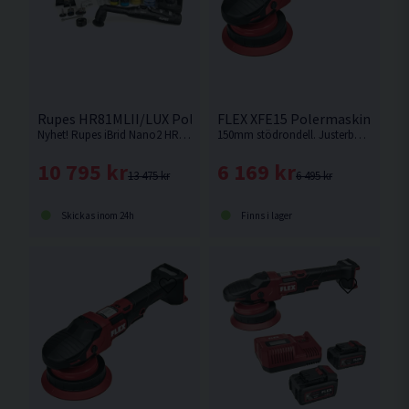
Rupes HR81MLII/LUX Polermaskin Nano 10,8V (2x2,0Ah)
FLEX XFE15 Polermaskin 18V
Nyhet! Rupes iBrid Nano2 HR81MLII är en kompakt och flexibel polermaskin för precisionsarbeten i svåråtkomliga utrymmen.
150mm stödrondell. Justerbart varvtal mellan 2700-8700. Oscillerande med frirotering. 15mm orbit.
10 795 kr
6 169 kr
13 475 kr
6 495 kr
Skickas inom 24h
Finns i lager