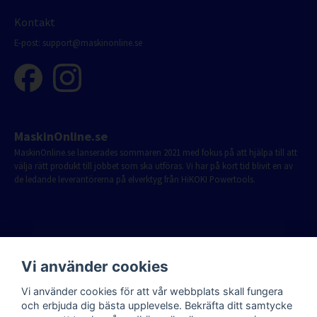
Kontakt
E-post:
support@maskinonline.se
MaskinOnline.se
MaskinOnline.se lanserades sommaren 2021 med fokus på att hjälpa till att
välja rätt produkt till jobbet som ska utföras. Vi har på kort tid blivit en av
de ledande leverantörerna på elverktyg från HiKOKI Powertools.
Vi använder cookies
Vi använder cookies för att vår webbplats skall fungera
och erbjuda dig bästa upplevelse. Bekräfta ditt samtycke