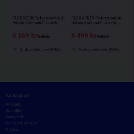
FLEX XCE8 Polermaskin 18V
FLEX XFE15 Polermaskin 18V (
150mm stödrondell. Justerbart varvtal mellan 2700-8700. Oscillerande med styrt rörelsemönster. 8mm orbit.
150mm stödrondell. Justerbart varvtal mellan 2700-8700. Oscillerande med frirotering. 15mm orbit.
6 169 kr
9 490 kr
6 495 kr
9 995 kr
Skickas normalt inom 1-3 dagar
Skickas normalt inom 1-3 dagar
Kundtjänst
Mina sidor
Köpvillkor
Kundtjänst
Policy och cookies
Om oss