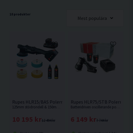
10 produkter
Mest populära
Rupes HLR15/BAS Polermaskin 18V (2x5,0Ah)
Rupes HLR75/STB Polermaskin
125mm stödrondell & 150mm polerrondell. Rupes flaggskeppsmodell, Nu som batteridriven.
Batteridriven oscillerande polermaskin från Rupes som är designad med god balans och ergonomi.
10 195 kr
6 149 kr
12 494 kr
7 744 kr