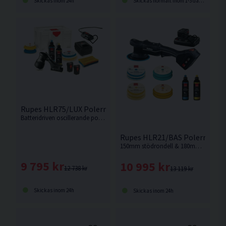
Skickas inom 24h
Skickas normalt inom 1-3 dagar
Rupes HLR75/LUX Polermaskin 18V (2x2,5Ah)
Batteridriven oscillerande polermaskin från Rupes som är designad med god balans och ergonomi.
Rupes HLR21/BAS Polermaskin
150mm stödrondell & 180mm polerrondell. Rupes flaggskeppsmodell, Nu som batteridriven.
9 795 kr
10 995 kr
12 738 kr
13 119 kr
Skickas inom 24h
Skickas inom 24h