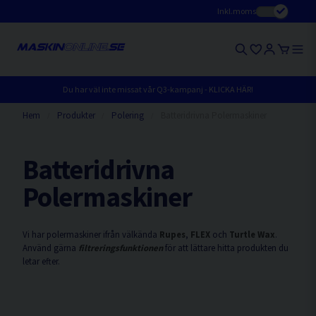
Inkl.moms
Du har väl inte missat vår Q3-kampanj - KLICKA HÄR!
Hem
Produkter
Polering
Batteridrivna Polermaskiner
Batteridrivna
Polermaskiner
Vi har polermaskiner ifrån välkända
Rupes
,
FLEX
och
Turtle Wax
.
Använd gärna
filtreringsfunktionen
för att lättare hitta produkten du
letar efter.