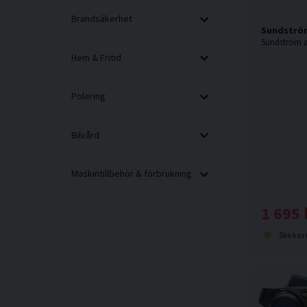
Brandsäkerhet
Sundströ
Hem & Fritid
Polering
Bilvård
Maskintillbehör & förbrukning
1 695 
Skickas norma