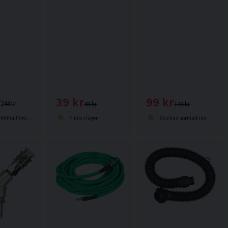
r
99 kr
39 kr
244 kr
149 kr
48 kr
lt inom 2-5 dagar
Skickas normalt inom 2-5 dagar
Finns i lager