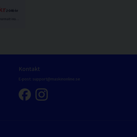
kr
2 046 kr
lt inom 2-5 dagar
Kontakt
E-post:
support@maskinonline.se