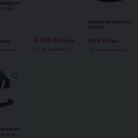
 M995/2 Vindskydd
Reservdel till WS Alert XP/XPI. Levereras i 2-pack.
Sundström SR 339 Förva
Reservdel.
8 495 kr
r
495 kr
12 979 kr
199 kr
739 kr
Skickas normalt inom 1-3 dagar
lt inom 2-5 dagar
Skickas normalt inom 2-5 dagar
ström SR 520
Huva passande Sundström SR 500 / SR 700.