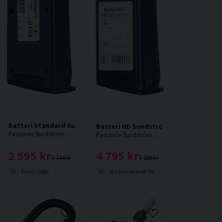
 0,9m
Batteri Standard Sundström R06-0108 2,2Ah
Batteri HD Sundström T06-0101 3,5Ah
Passande Sundström SR 500.
Passande Sundström SR 500.
2 595 kr
4 795 kr
3 344 kr
7 269 kr
Finns i lager
Skickas normalt inom 1-3 dagar