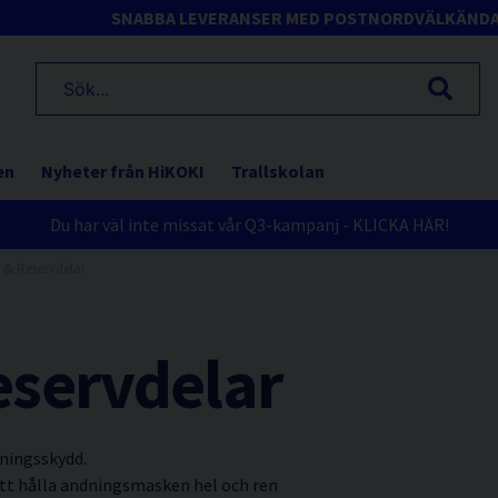
SNABBA LEVERANSER MED POSTNORD
VÄLKÄND
en
Nyheter från HiKOKI
Trallskolan
Du har väl inte missat vår Q3-kampanj - KLICKA HÄR!
r & Reservdelar
eservdelar
dningsskydd.
 att hålla andningsmasken hel och ren