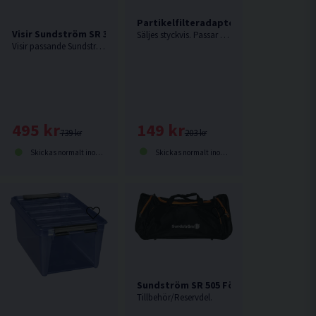
Partikelfilteradapter SR 500
Visir Sundström SR 366 till SR 200 PC
Säljes styckvis. Passar Sundström SR 500
Visir passande Sundström SR 200.
149 kr
495 kr
203 kr
739 kr
Skickas normalt inom 2-5 dagar
Skickas normalt inom 2-5 dagar
Sundström SR 505 Förvaringsväska till
Tillbehör/Reservdel.