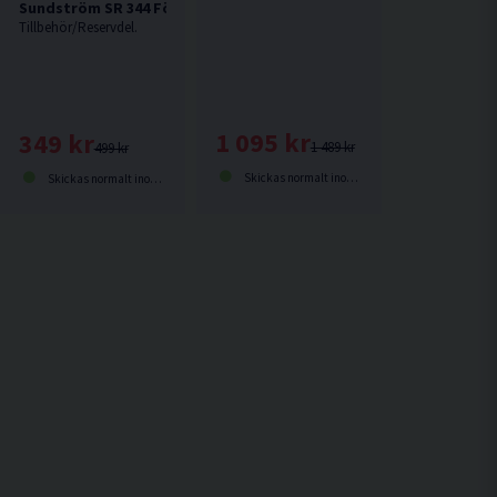
Sundström SR 344 Förvaringslåda
Tillbehör/Reservdel.
ringsväska
1 095 kr
349 kr
1 489 kr
499 kr
Skickas normalt inom 1-3 dagar
Skickas normalt inom 1-3 dagar