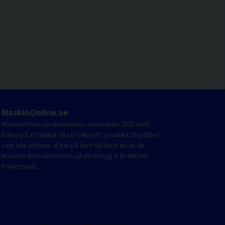
MaskinOnline.se
MaskinOnline.se lanserades sommaren 2021 med
fokus på att hjälpa till att välja rätt produkt till jobbet
som ska utföras. Vi har på kort tid blivit en av de
ledande leverantörerna på elverktyg från HiKOKI
Powertools.