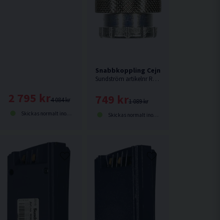
Snabbkoppling Cejn 1/2" Utvändig Gä
Sundström artikelnr R03-2103.
2 795 kr
749 kr
4 084 kr
1 089 kr
Skickas normalt inom 1-3 dagar
Skickas normalt inom 1-3 dagar