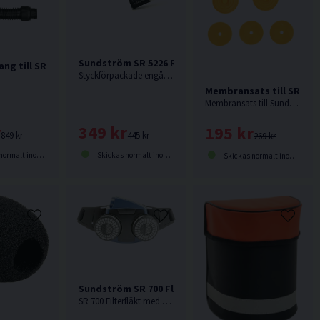
Sundström SR 5226 Rengöringsservetter 50P
ng till SR 540
Styckförpackade engångsservetter, vatten och 5% Anjon- och Nonjontensider.
Membransats till SR 200
Membransats till Sundström masken SR 200.
349 kr
r
195 kr
445 kr
849 kr
269 kr
Skickas normalt inom 2-5 dagar
lt inom 2-5 dagar
Skickas normalt inom 2-5 dagar
Sundström SR 700 Fläkt Inkl Batt & Laddare
SR 700 Filterfläkt med standardbatteri.