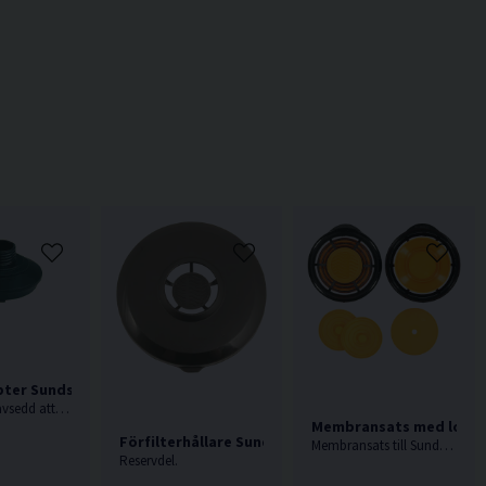
pter Sundström SR 280-3
SR 280-3 är avsedd att monteras i helmasker med EN 148-1-gänga för att möjliggöra användning av Sundströms filter. Levereras med förfilterhållare.
Membransats med lock ti
Förfilterhållare Sundström R01-0605
Membransats till Sundström masken SR 100.
Reservdel.