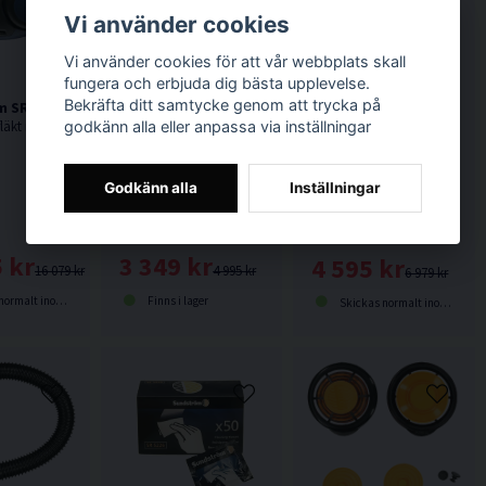
Vi använder cookies
Vi använder cookies för att vår webbplats skall
fungera och erbjuda dig bästa upplevelse.
Bekräfta ditt samtycke genom att trycka på
 SR 500 Fläkt Inkl Batt & Laddare
Trycklufttillsats Sundström SR 307
godkänn alla eller anpassa via inställningar
SR 500 Filterfläkt med standardbatteri.
Avsedd att anslutas till Sundströms halv- och helmasker.
Godkänn alla
Inställningar
Skärm Sundström SR 57
Skärm passande Sundström SR 500 / SR 700.
 kr
3 349 kr
4 595 kr
16 079 kr
4 995 kr
6 979 kr
lt inom 1-3 dagar
Finns i lager
Skickas normalt inom 1-3 dagar