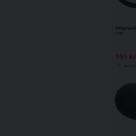
Utbytessla
0,9M
595 k
Skickas norma