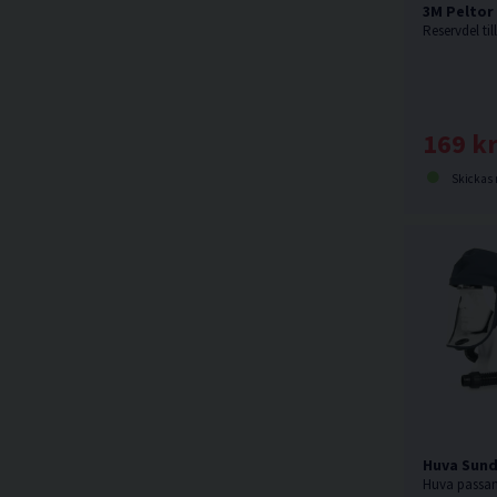
3M Peltor
169 k
Skickas norma
Huva Sund