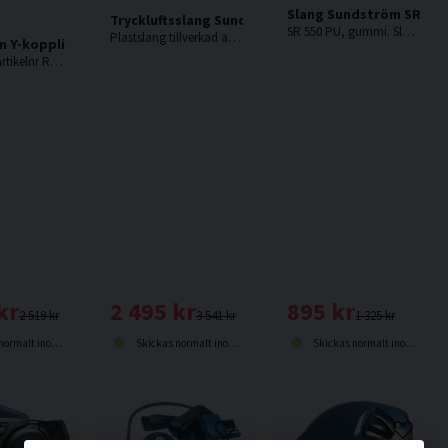
Slang Sundström SR 550
Tryckluftsslang Sundström SR 358
SR 550 PU, gummi. Slang för Helmask SR 200.
Plastslang tillverkad av PVC, förstärkt med polyester.
m Y-koppling Komplett
Sundström artikelnr R03-2127
895 kr
2 495 kr
kr
1 325 kr
3 541 kr
2 519 kr
Skickas normalt inom 1-3 dagar
Skickas normalt inom 1-3 dagar
lt inom 1-3 dagar