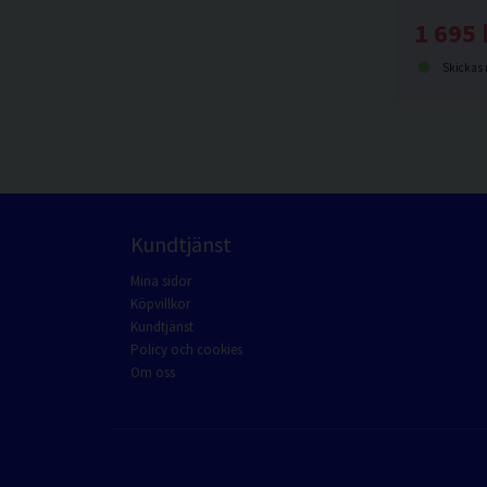
1 695 
Skickas norma
Kundtjänst
Mina sidor
Köpvillkor
Kundtjänst
Policy och cookies
Om oss