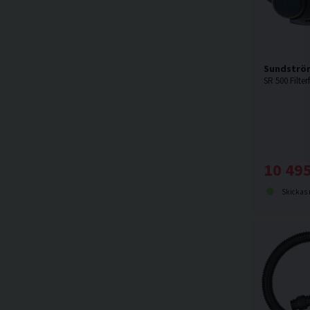
Sundström
10 495
Skickas norma