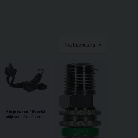
Mest populära
Midjeburen Filterhållare Sundström SR 905
Midjeburet filter för anslutning till SR 900, levereras med bälte och dubbelslang SR 952.
ll SR 100