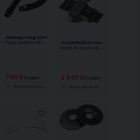
Andningsslang Sundström R06-0635 till SR 570
Trycklufttillsats Sundström SR 507
Passar Sundström SR 570.
Avsedd att anslutas till Sundström SR 540.
0
749 kr
3 349 kr
1 069 kr
5 059 kr
Skickas normalt inom 2-5 dagar
Skickas normalt inom 2-5 dagar