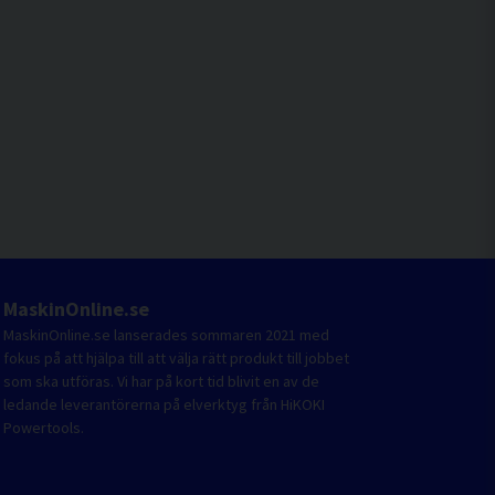
MaskinOnline.se
MaskinOnline.se lanserades sommaren 2021 med
fokus på att hjälpa till att välja rätt produkt till jobbet
som ska utföras. Vi har på kort tid blivit en av de
ledande leverantörerna på elverktyg från HiKOKI
Powertools.