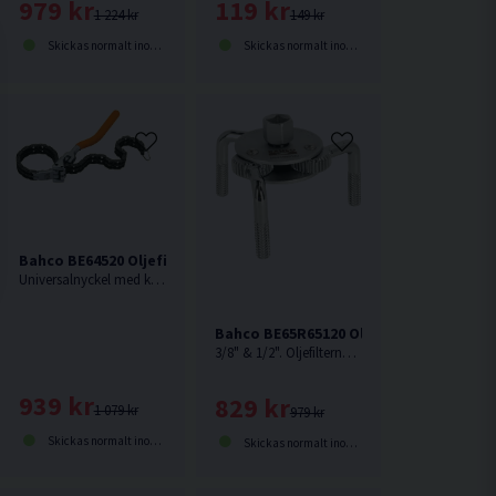
979 kr
119 kr
1 224 kr
149 kr
Skickas normalt inom 2-5 dagar
Skickas normalt inom 2-5 dagar
rkedjenyckel 60-105mm
Bahco BE64520 Oljefilterkedjenyckel 60-160mm
Universalnyckel med kedja för lossning av mycket hårt fastsittande oljefilter.
thållare 240mm
Bahco BE65R65120 Oljefilternyckel 65
3/8" & 1/2". Oljefilternyckel med 3 ben och öppningsvidd mellan 65-120mm.
939 kr
829 kr
1 079 kr
979 kr
Skickas normalt inom 2-5 dagar
Skickas normalt inom 2-5 dagar