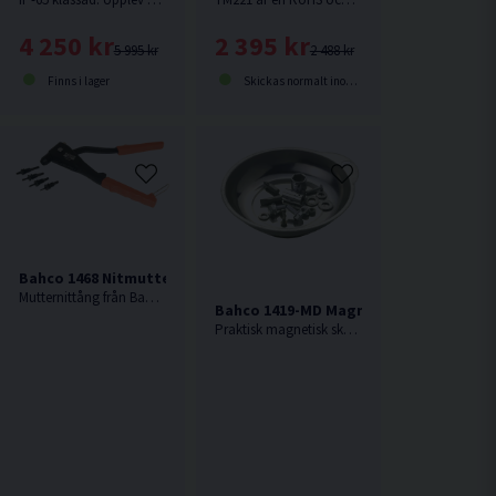
4 250 kr
2 395 kr
5 995 kr
2 488 kr
Finns i lager
Skickas normalt inom 1-3 dagar
Bahco 1468 Nitmuttertång M3-M6
Mutternittång från Bahco som klarar M10 mutternitar i metallpaneler.
ng M4-M10
Bahco 1419-MD Magnetisk Skål Rund 
Praktisk magnetisk skål från Bahco med gummiklädd botten.