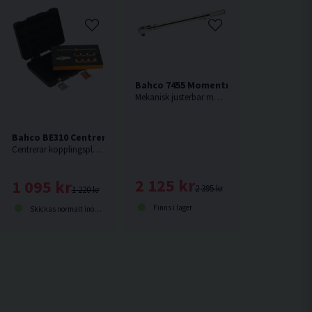
Bahco 7455 Momentnyckel 40-200 Nm
sverktyg
ilnyckel
Mekanisk justerbar momentklicknyckel med markerad skala och fast spärrhuvud.
Bahco BE310 Centreringsverktyg f. Koppling
Centrerar kopplingsplattan med konformig passning i bussning eller lager
2 125 kr
1 095 kr
2 395 kr
1 220 kr
Finns i lager
Skickas normalt inom 2-5 dagar