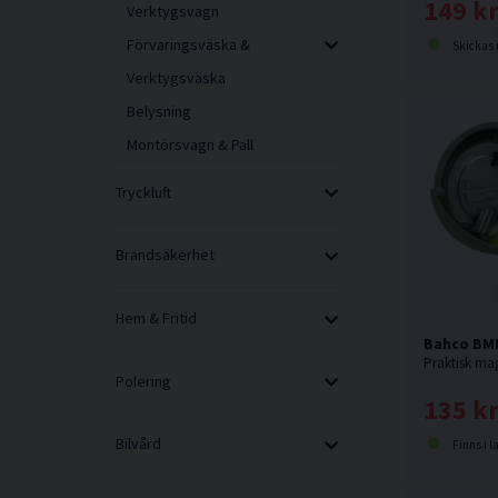
149 k
Verktygsvagn
Förvaringsväska &
Skickas norma
Verktygsväska
Belysning
Montörsvagn & Pall
Tryckluft
Brandsäkerhet
Hem & Fritid
Bahco BMD
Polering
135 k
Bilvård
Finns i l