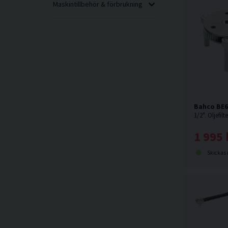
Maskintillbehör & förbrukning
Bahco BE6
1 995 
Skickas norma