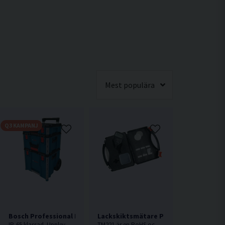
Mest populära
Q3 KAMPANJ
ttagare f. Inredningsdetaljer 12 delar
Bosch Professional L-BOXX Contractor Set 3
Lackskiktsmätare Professionell TM22
IP-65 klassad. Upplev nästa nivå av verktygsförvaring med Bosch flexibla och modulära system. Robust konstruktion, enkel transport och oändliga kombinationsmöjligheter ger en professionell förvaringslösning som håller ordning på utrustningen oavsett arbetsplats.
TM221 är en RoHS och CE-deklarerad lackskiktsmätare för professionellt bruk och är av hög kvalitet.