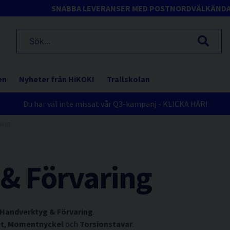
SNABBA LEVERANSER MED POSTNORD
VÄLKÄND
en
Nyheter från HiKOKI
Trallskolan
Du har väl inte missat vår Q3-kampanj - KLICKA HÄR!
ring
& Förvaring
Handverktyg & Förvaring
.
et
,
Momentnyckel
och
Torsionstavar
.