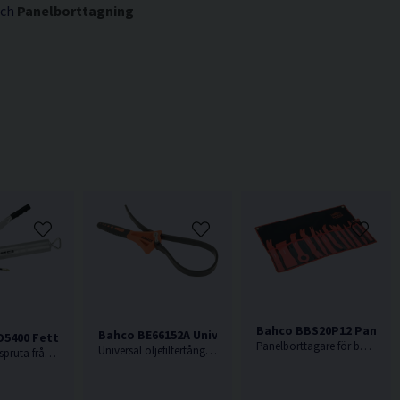
och
Panelborttagning
Bahco BBS20P12 Panelbor
Bahco BE66152A Universal oljefiltertång <150mm
5400 Fettspruta 400g
Panelborttagare för borttagning av inredningsdetaljer i bilar.
Universal oljefiltertång med gummirem med en diameter på <150mm
Universalfettspruta från Bahco med fast pip och förlängare