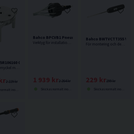
Bahco BPCVB1 Pneumatiskt CV-Damaskinstallation
Bahco BWTVCTT355 Vent
Verktyg för installation av CV-damask på kardanaxel
För montering och demontering av ventilkärnor.
5R106160 Oljefilternyckel 106-160mm
1/2". Oljefilternyckel med 3 ben och öppningsvidd mellan 106-160mm.
1 939 kr
229 kr
kr
2 264 kr
299 kr
2 229 kr
Skickas normalt inom 2-5 dagar
Skickas normalt inom 2-5 dagar
lt inom 2-5 dagar