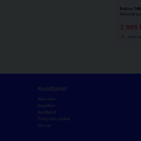
Bahco 74W
2 995 
Finns i l
Kundtjänst
Mina sidor
Köpvillkor
Kundtjänst
Policy och cookies
Om oss