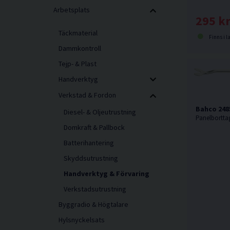
Arbetsplats
295 k
Täckmaterial
Finns i l
Dammkontroll
Tejp- & Plast
Handverktyg
Verkstad & Fordon
Bahco 248
Diesel- & Oljeutrustning
Domkraft & Pallbock
Batterihantering
Skyddsutrustning
Handverktyg & Förvaring
Verkstadsutrustning
Byggradio & Högtalare
Hylsnyckelsats