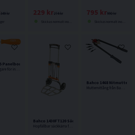
795 kr
229 kr
r
990 kr
274 kr
349 kr
Skickas normalt inom 2-5 dagar
Skickas normalt inom 2-5 dagar
ager
5 Panelborttagare f. Inredningsdetaljer
Panelborttagare för inredningsdetaljer från Bahco.
Bahco 1468 Nitmuttertå
Mutternittång från Bahco som klarar M10 mutternitar i metallpaneler.
Bahco 1430FT120 Säckkärra 120kg Hopfällbar
Hopfällbar säckkärra från Bahco med en maxkapacitet på hela 120kg.