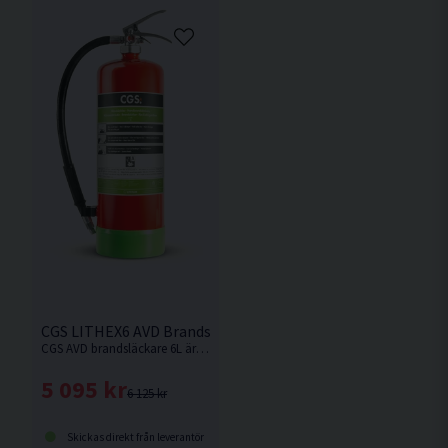
CGS LITHEX6 AVD Brandsläckare 6L 13A
CGS AVD brandsläckare 6L är lämplig att använda mot brand i litiumjonbatterier och fasta metaller samt vid brandbegränsning.
5 095 kr
6 125 kr
Skickas direkt från leverantör