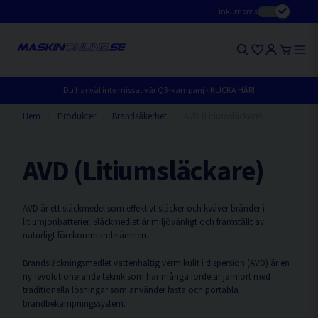
Inkl.moms
Du har väl inte missat vår Q3-kampanj - KLICKA HÄR!
Hem
Produkter
Brandsäkerhet
AVD (Litiumsläckare)
AVD (Litiumsläckare)
AVD är ett släckmedel som effektivt släcker och kväver bränder i
litiumjonbatterier. Släckmedlet är miljövänligt och framställt av
naturligt förekommande ämnen.
Brandsläckningsmedlet vattenhaltig vermikulit i dispersion (AVD) är en
ny revolutionerande teknik som har många fördelar jämfört med
traditionella lösningar som använder fasta och portabla
brandbekämpningssystem.