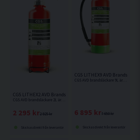
CGS LITHEX9 AVD Brandsläckar
CGS AVD brandsläckare 9L är lämplig att använda mot brand i litiumjonbatterier och fasta metaller samt vid brandbegränsning.
CGS LITHEX2 AVD Brandsläckare 2L 5A
CGS AVD brandsläckare 2L är lämplig att använda mot brand i litiumjonbatterier och fasta metaller samt vid brandbegränsning.
6 895 kr
2 295 kr
7 650 kr
2 925 kr
Skickas direkt från leverantör
Skickas direkt från leverantör