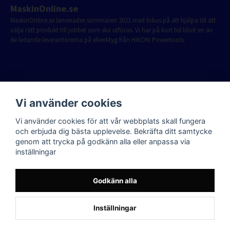
MaskinOnline.se
MaskinOnline.se lanserades sommaren 2021 med fokus på att hjälpa till att
välja rätt produkt till jobbet som ska utföras. Vi har på kort tid blivit en av
de ledande leverantörerna på elverktyg från HiKOKI Powertools.
Vi använder cookies
Vi använder cookies för att vår webbplats skall fungera
och erbjuda dig bästa upplevelse. Bekräfta ditt samtycke
genom att trycka på godkänn alla eller anpassa via
inställningar
Godkänn alla
Inställningar
Powered by Nyehandel AB