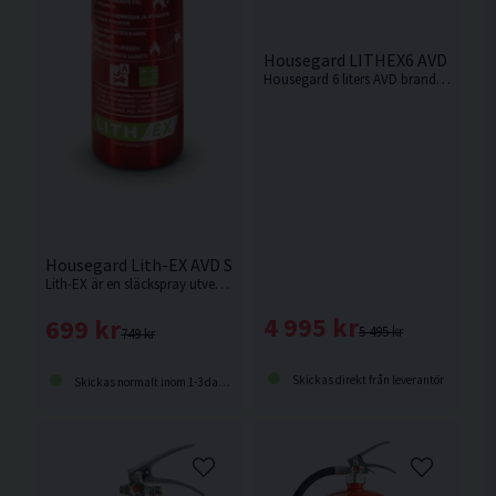
Housegard LITHEX6 AVD Brands
Housegard 6 liters AVD brandsläckare är lämplig att använda mot bränder i litiumjonbatterier och fasta metaller.
Housegard Lith-EX AVD Släckspray 500 ml
Lith-EX är en släckspray utvecklad för bränder i mindre litiumjonbatterier, som i mobiltelefoner, datorer och annan småelektronik.
4 995 kr
699 kr
5 495 kr
749 kr
Skickas direkt från leverantör
Skickas normalt inom 1-3 dagar