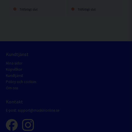
Tillfälligt slut
Tillfälligt slut
Kundtjänst
Mina sidor
Köpvillkor
Kundtjänst
Policy och cookies
Om oss
Kontakt
E-post:
support@maskinonline.se