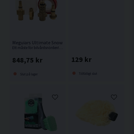
Meguiars Ultimate Snow Foam Cannon Kit Foam Lance
Ett måste för bilvårdsnörden! För enkel applicering av skummande bilshampoo och förtvättsmedel.
129 kr
848,75 kr
Tillfälligt slut
Slut på lager