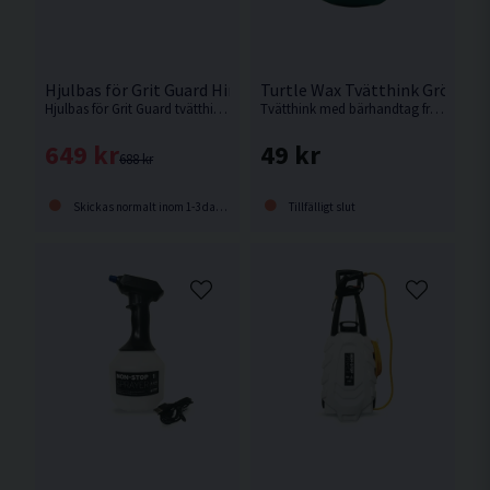
Hjulbas för Grit Guard Hink
Turtle Wax Tvätthink Grön 10L
Hjulbas för Grit Guard tvätthink gör det bekvämt att flytta hinken runt fordonet som ska tvättas.
Tvätthink med bärhandtag från Turtle Wax.
649 kr
49 kr
688 kr
Skickas normalt inom 1-3 dagar
Tillfälligt slut