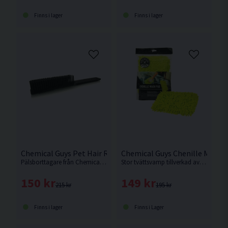
Finns i lager
Finns i lager
Chemical Guys Pet Hair Removal Brush Pälsborttagare
Chemical Guys Chenille Mikro
Pälsborttagare från Chemical Guys tillverkad av gummi.
Stor tvättsvamp tillverkad av mikrofiber från Amerikanska Chemical Guys
150 kr
149 kr
215 kr
195 kr
Finns i lager
Finns i Lager