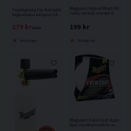
Meguiars Hybrid Wash Mitt Tv
Tryckspruta För Kallavfettning Epoca 1,5L
Tvätta rent bilen med den långhåriga sidan, vänd på handsken för att applicera skyddet med den korthåriga sidan.
Högkvalitativa kemspruta från Italienska Epoca. Används av några av världens bästa detailers.
199 kr
279 kr
319 kr
Tillfälligt slut
Slut på lager
Meguiars Even Coat Applicator
Mjuk mikrofiberrondell för en skonsam applicering av exempelvis vax, polish och lätt slipande produkter.