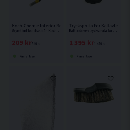
Koch-Chemie Interiör Borstset 3-Pack
Tryckspruta För Kallavfettnin
Grymt fint borstset från Koch-Chemie med 3 olika borstar. Våra favoritborstar!
Batteridriven tryckspruta för kallavfettning och skumavfettning från Non-Stop.
209 kr
1 395 kr
349 kr
1 499 kr
Finns i lager
Finns i lager