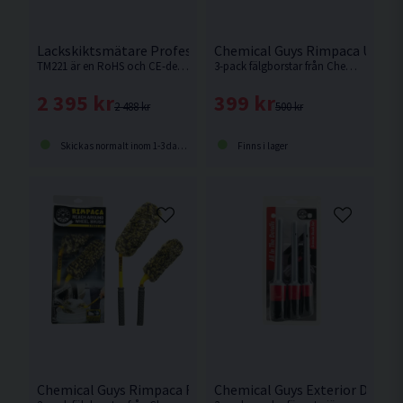
Lackskiktsmätare Professionell TM221
Chemical Guys Rimpaca Ultima
TM221 är en RoHS och CE-deklarerad lackskiktsmätare för professionellt bruk och är av hög kvalitet.
3-pack fälgborstar från Chemical Guys i olika storlek.
2 395 kr
399 kr
2 488 kr
500 kr
Skickas normalt inom 1-3 dagar
Finns i lager
Chemical Guys Rimpaca Reach Around 2-pack Fälgborste
Chemical Guys Exterior Detail