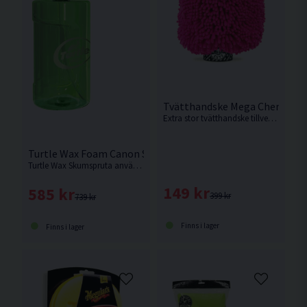
Tvätthandske Mega Chemical G
Extra stor tvätthandske tillverkad av mikrofiber från Amerikanska Chemical Guys.
Turtle Wax Foam Canon Skumspruta 1L
Turtle Wax Skumspruta används tillsammans med en högtryckstvätt och ett skumschampo.
149 kr
585 kr
399 kr
739 kr
Finns i lager
Finns i lager