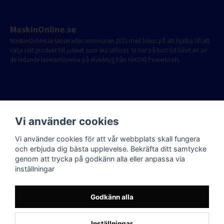
MaskinOnline.se
MaskinOnline.se lanserades sommaren 2021 med fokus på att hjälpa till att
välja rätt produkt till jobbet som ska utföras. Vi har på kort tid blivit en av
de ledande leverantörerna på elverktyg från HiKOKI Powertools.
Vi använder cookies
Vi använder cookies för att vår webbplats skall fungera
och erbjuda dig bästa upplevelse. Bekräfta ditt samtycke
genom att trycka på godkänn alla eller anpassa via
inställningar
Godkänn alla
Inställningar