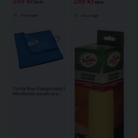
150 kr
249 kr
215 kr
449 kr
Finns i lager
Finns i lager
Turtle Wax Glasputsduk Blå 40x40cm
Mikrofiberduk speciellt utvecklad för rengöring av glas, speglar & plastytor.