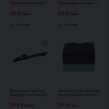
Orginalet bland tvätthinkar.
Smutsavskiljare som passar de flesta 19L hinkarna med en innerdiameter på 265-275mm.
99 kr
85 kr
241 kr
124 kr
Finns i lager
Finns i lager
Rupes Claw Pad Tool
Applikator Chemical Guys Wo
Mångsidigt multiverktyg från Rupes.
Mångsidig appliaktor för många anvädningsområden.
209 kr
89 kr
274 kr
95 kr