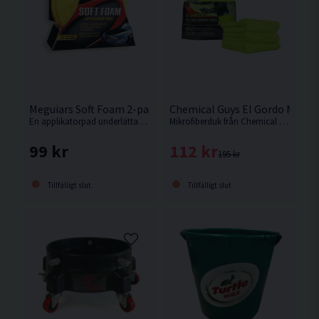
Meguiars Soft Foam 2-pack Applikatorpad
Chemical Guys El Gordo Mikrof
En applikatorpad underlättar arbetet med applicering av tex plastförnyare.
Mikrofiberduk från Chemical Guys som levereras i 3-pack. Superfina mjuka mikrofiberdukar. Vi rekommenderar starkt!
99 kr
112 kr
195 kr
Tillfälligt slut
Tillfälligt slut