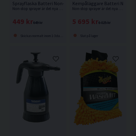
Sprayflaska Batteri Non-Stop Sprayer 1L
Kempåläggare Batteri Non-St
Non-stop sprayer är det nya smidiga och enkla sättet att lägga på kem. Ej för kallavfettning.
Non-stop sprayer är det nya smidiga och enkla sättet att lägga på kem. Ej för kallavfettning.
449 kr
5 695 kr
649 kr
6 025 kr
Skickas normalt inom 1-3 dagar
Slut på lager