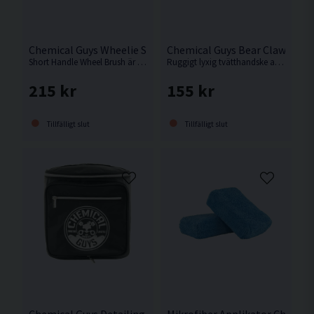
Chemical Guys Wheelie Short Handle Wheel Brush Fälgbors
Chemical Guys Bear Claw Wash
Short Handle Wheel Brush är en stark men samtidigt skonsam borste för tuffa jobb.
Ruggigt lyxig tvätthandske av syntetisk björnpäls.
215 kr
155 kr
Tillfälligt slut
Tillfälligt slut
Chemical Guys Detailing Bag
Mikrofiber Applikator Chemica