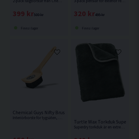
2-pack fälgborstar från Chemical Guys i olika storlek.
3-pack penslar för exteriör rengöring från Chemical Guys
399 kr
320 kr
500 kr
495 kr
Finns i lager
Finns i lager
Chemical Guys Nifty Brush Interiörborste
Interiörborste för tygsäten, mattor etc från Chemical Guys.
Turtle Wax Torkduk Superdry 
Superdry torkduk är en extremt absorberande microfiberduk som effektivt torkar varje yta torr.