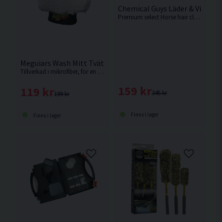
Chemical Guys Läder & Vinylbo
Premium select Horse hair cleaning brush är en kvalitetsprodukt av naturliga fibrer för livslängd och effektivitet.
Meguiars Wash Mitt Tvätthandske
Tillverkad i mikrofiber, för en säker och högkvalitativ tvätt.
159 kr
119 kr
345 kr
199 kr
Finns i lager
Finns i lager