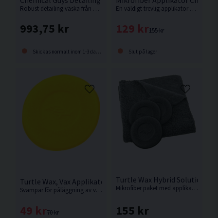
Robust detailing väska från Chemical Guys .
En väldigt trevlig applikator med en härlig yta av mikrofiber av hög kvalitet.
993,75 kr
129 kr
155 kr
Skickas normalt inom 1-3 dagar
Slut på lager
Turtle Wax Hybrid Solutions Mi
Turtle Wax, Vax Applikator 3p
Mikrofiber paket med applikatorsvampar och en mikrofiberduk.
Svampar för påläggning av vax, cleaner och andra produkter för vinyl och plast.
155 kr
49 kr
70 kr