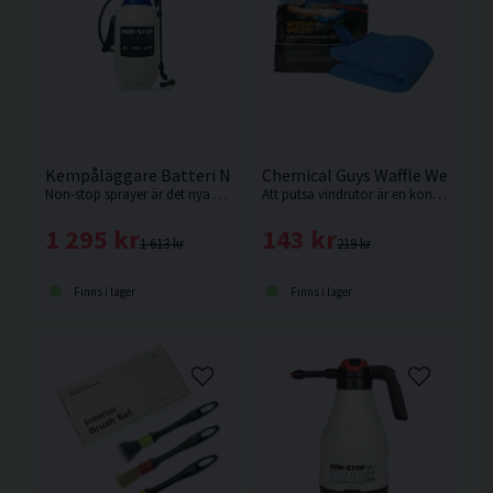
Kempåläggare Batteri Non-Stop Sprayer 8L
Chemical Guys Waffle Weave G
Non-stop sprayer är det nya smidiga och enkla sättet att lägga på kem. Ej för kallavfettning.
Att putsa vindrutor är en konst. Denna kvalitetsduk har egenskaper som hjälper dig att lyckas.
1 295 kr
143 kr
1 613 kr
219 kr
Finns i lager
Finns i lager