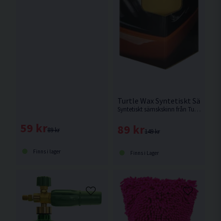
Turtle Wax Syntetiskt Sämsks
Syntetiskt sämskskinn från Turtle Wax.
59 kr
89 kr
89 kr
149 kr
Finns i lager
Finns i Lager