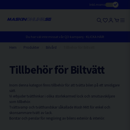
Inkl.moms
Du har väl inte missat vår Q3-kampanj - KLICKA HÄR!
Hem
Produkter
Bilvård
Tillbehör för Biltvätt
Tillbehör för Biltvätt
Inom denna kategori finns tillbehör för att tvätta bilen på ett smidigare
sätt.
Vi erbjuder tvätthinkar i olika storlekarmed lock och smutsavskiljare
som tillbehör.
Tvättsvamp och tvätthandskar såkallade Wash Mitt för enkel och
skonsammare tvätt av lack.
Borstar och penslar för rengöring av bilens exteriör & interiör.