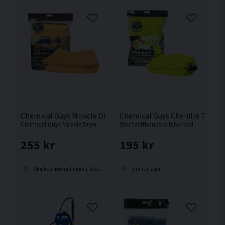
Chemical Guys Miracle Dryer Torkduk Mikrofiber
Chemical Guys Chenille Tvätt
Chemical Guys Miracle Dryer är en otroligt mångsidig, effektiv och högabsorberande torkduk tillverkad av premium 70/30 mikrofiber.
Stor tvätthandske tillverkad av mikrofiber från Amerikanska Chemical Guys
255 kr
195 kr
Skickas normalt inom 1-3 dagar
Finns i lager