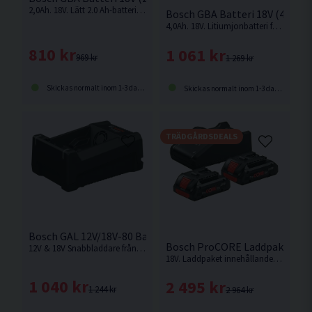
2,0Ah. 18V. Lätt 2.0 Ah-batteri i 18V klassen från Bosch.
Bosch GBA Batteri 18V (4,0Ah)
4,0Ah. 18V. Litiumjonbatteri från Bosch (Li-ion) med en mätare som visar dess status.
810 kr
1 061 kr
969 kr
1 269 kr
Skickas normalt inom 1-3 dagar
Skickas normalt inom 1-3 dagar
TRÄDGÅRDSDEALS
Bosch GAL 12V/18V-80 Batteriladdare 12V-18V
Bosch ProCORE Laddpaket 18V
12V & 18V Snabbladdare från Bosch.
18V. Laddpaket innehållande 2st 4,0Ah ProCORE batterier och laddare från Bosch
1 040 kr
2 495 kr
1 244 kr
2 964 kr