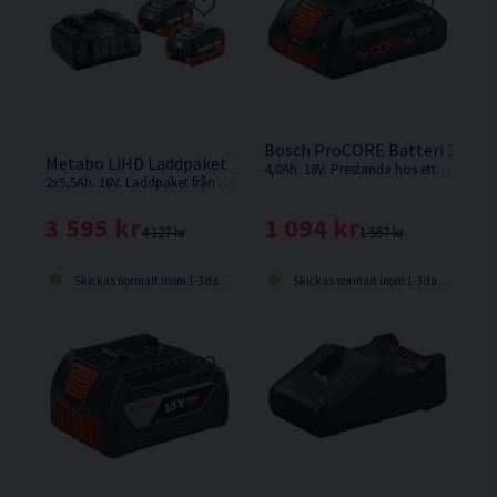
Bosch ProCORE Batteri 18V (4
Metabo LiHD Laddpaket 18V (2x5,5Ah)
4,0Ah. 18V. Prestanda hos ett standardbatteri i den mest kompakta storleken och lägsta vikten
2x5,5Ah. 18V. Laddpaket från Metabo med 2st 18V 5,5 Ah LiHD batteri som passar bl.a. till Metabos sladdlösa 18V verktyg.
1 094 kr
3 595 kr
1 557 kr
4 127 kr
Skickas normalt inom 1-3 dagar
Skickas normalt inom 1-3 dagar