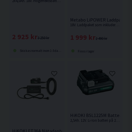
2x4,0Ah. 18V. Högeffektsbatteri från Bosch med upp till 2 000 W maximal effekt för krävande användningsområden.
Metabo LiPOWER Laddpaket 18
18V. Laddpaket som inkluderar 2st 4,0Ah batterier samt laddare.
2 925 kr
1 999 kr
3 250 kr
2 490 kr
Skickas normalt inom 1-3 dagar
Finns i lager
HiKOKI BSL1225M Batteri 12V 
2,5Ah. 12V. Li-Ion batteri på 2,5Ah för 12V Sladdlösa Hikoki maskiner med Slide batterifäste.
HiKOKI ET36A Nätadapter 36V