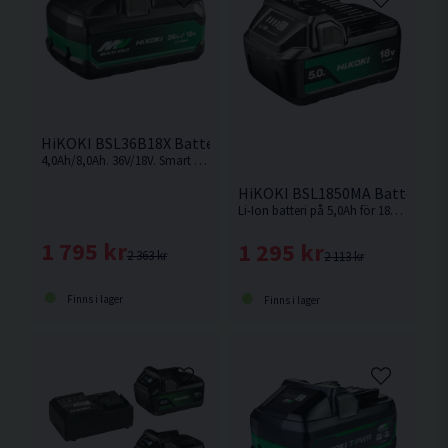
HiKOKI BSL36B18X Batteri 36V/18V Multivolt (4,0Ah/8,0Ah)
4,0Ah/8,0Ah. 36V/18V. Smart Multivolt-batteri som ändrar volt-nivå beroende på vilken maskin som används.
HiKOKI BSL1850MA Batteri 18V
Li-Ion batteri på 5,0Ah för 18V Sladdlösa Hikoki maskiner med Slide batterifäste.
1 795 kr
1 295 kr
2 363 kr
2 113 kr
Finns i lager
Finns i lager