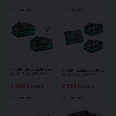
Finns i lager
Finns i lager
HiKOKI BSL36B18X Batteripaket 36V/18 Multivolt (2x4,0Ah/
HiKOKI Laddpaket 36V/18V Mul
2x4,0Ah/8,0Ah. 36V/18V. Smart Multivolt-batteri som ändrar volt-nivå beroende på vilken maskin som används.
2x4,0Ah/8,0Ah. 36V/18V. Laddare och smarta Multivolt-batterier som ändrar volt-nivå beroende på vilken maskin som används.
3 495 kr
4 995 kr
4 675 kr
6 389 kr
Finns i lager
Finns i lager