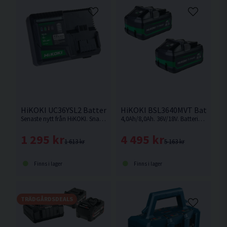
HiKOKI UC36YSL2 Batteriladdare 14,4-36V 12Amp
HiKOKI BSL3640MVT Batteripak
Senaste nytt från HiKOKI. Snabbladdare för 14,4 - 36V batterier med slide batterifäste med hela 12 ampere laddstyrka.
4,0Ah/8,0Ah. 36V/18V. Batteripaket med dubbla multivolt-batterier som ändrar volt-nivå beroende på vilken maskin som används.
1 295 kr
4 495 kr
1 613 kr
5 163 kr
Finns i lager
Finns i lager
TRÄDGÅRDSDEALS