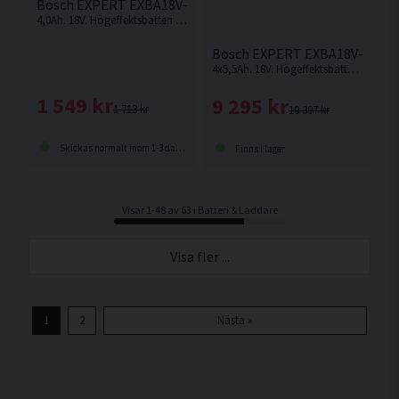
Bosch EXPERT EXBA18V-40 Batteri 18V (4,0Ah)
4,0Ah. 18V. Högeffektsbatteri från Bosch med upp till 2 000 W maximal effekt för krävande användningsområden.
Bosch EXPERT EXBA18V-55 Batt
4x5,5Ah. 18V. Högeffektsbatteri från Bosch med upp till 2 000 W maximal effekt för krävande användningsområden.
1 549 kr
9 295 kr
1 713 kr
10 307 kr
Skickas normalt inom 1-3 dagar
Finns i lager
Visar 1-48 av 63 i Batteri & Laddare
Visa fler ...
1
2
Nästa »