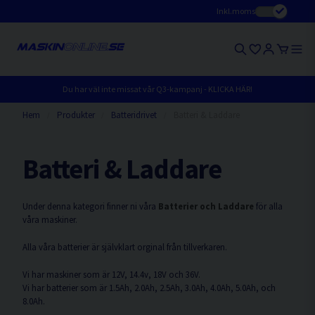
Inkl.moms
Du har väl inte missat vår Q3-kampanj - KLICKA HÄR!
Hem
Produkter
Batteridrivet
Batteri & Laddare
Batteri & Laddare
Under denna kategori finner ni våra
Batterier och Laddare
för alla
våra maskiner.
Alla våra batterier är självklart orginal från tillverkaren.
Vi har maskiner som är 12V, 14.4v, 18V och 36V.
Vi har batterier som är 1.5Ah, 2.0Ah, 2.5Ah, 3.0Ah, 4.0Ah, 5.0Ah, och
8.0Ah.