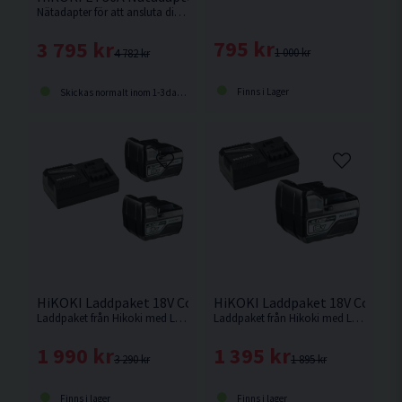
Nätadapter för att ansluta din 36V maskin till det fasta elnätet.
795 kr
3 795 kr
1 000 kr
4 782 kr
Finns i Lager
Skickas normalt inom 1-3 dagar
HiKOKI Laddpaket 18V Compact (2x5,0Ah)
HiKOKI Laddpaket 18V Compac
Laddpaket från Hikoki med Li-Ion batterier på 5,0Ah för 18V Sladdlösa maskiner med Slide batterifäste samt snabbladare.
Laddpaket från Hikoki med Li-Ion batteri på 5,0Ah för 18V sladdlösa maskiner med slide batterifäste samt snabbladdare.
1 990 kr
1 395 kr
3 290 kr
1 895 kr
Finns i lager
Finns i lager