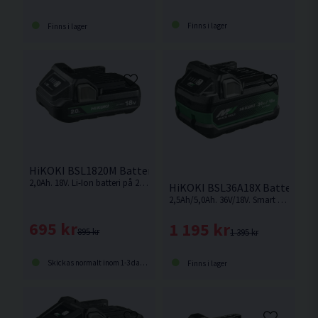
Finns i lager
Finns i lager
HiKOKI BSL1820M Batteri 18V (2,0Ah)
2,0Ah. 18V. Li-Ion batteri på 2,0Ah för 18V Sladdlösa Hikoki maskiner med Slide batterifäste. Med batteriindikator.
HiKOKI BSL36A18X Batteri 36V/
2,5Ah/5,0Ah. 36V/18V. Smart Multivolt-batteri som ändrar volt-nivå beroende på vilken maskin som används.
695 kr
1 195 kr
895 kr
1 395 kr
Skickas normalt inom 1-3 dagar
Finns i lager