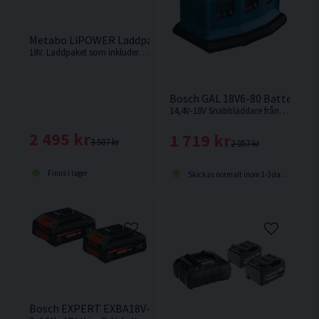
Metabo LiPOWER Laddpaket 18V (2x5,2Ah)
18V. Laddpaket som inkluderar 2st 5,2Ah batterier samt snabbladdare.
Bosch GAL 18V6-80 Batteriladd
14,4V-18V Snabbladdare från Bosch med fack för laddning av 6st batterier. Batterier ingår ej.
2 495 kr
1 719 kr
3 507 kr
2 057 kr
Finns i lager
Skickas normalt inom 1-3 dagar
Bosch EXPERT EXBA18V-40 Batteripaket 2x18V (4,0Ah)