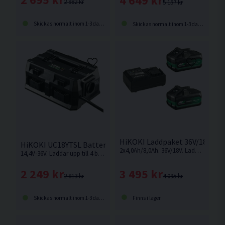
4 649 kr
2 982 kr
5 157 kr
Skickas normalt inom 1-3 dagar
Skickas normalt inom 1-3 dagar
HiKOKI Laddpaket 36V/18V Mul
HiKOKI UC18YTSL Batteriladdare 14,4V-36V Multiport
2x4,0Ah/8,0Ah. 36V/18V. Laddare och smarta Multivolt-batterier som ändrar volt-nivå beroende på vilken maskin som används.
14,4V-36V. Laddar upp till 4 batterier samtidigt, oavsett amperestyrka. Batterier på bilden ingår ej.
3 495 kr
2 249 kr
4 095 kr
2 813 kr
Finns i lager
Skickas normalt inom 1-3 dagar