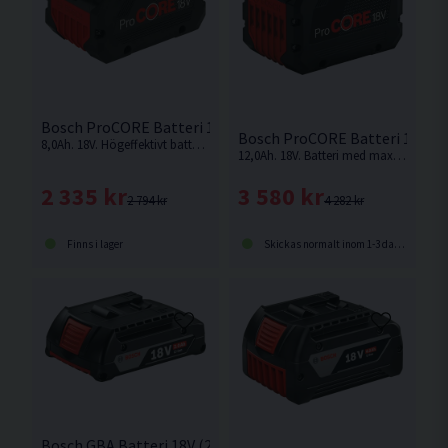
Bosch ProCORE Batteri 18V (8,0Ah)
Bosch ProCORE Batteri 18V (1
8,0Ah. 18V. Högeffektivt batteri för upp till 2 000 W kabeleffekt.
12,0Ah. 18V. Batteri med maximal prestanda för upp till 2 000 W kabeldriven effekt och 12 Ah kapacitet för längre livslängd
2 335 kr
3 580 kr
2 794 kr
4 282 kr
Finns i lager
Skickas normalt inom 1-3 dagar
Bosch GBA Batteri 18V (2,0Ah)