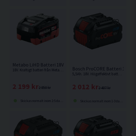
Metabo LiHD Batteri 18V (5,5Ah)
Bosch ProCORE Batteri 18V (5
18V. Kraftigt batteri från Metabo i deras LiHD serie med gummerad botten och laddindikator.
5,5Ah. 18V. Högeffektivt batteri för upp till 2 000 W kabeleffekt.
2 199 kr
2 012 kr
2 850 kr
2 407 kr
Skickas normalt inom 2-5 dagar
Skickas normalt inom 1-3 dagar