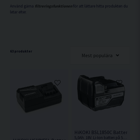
Använd gärna
filtreringsfunktionen
för att lättare hitta produkten du
letar efter.
63 produkter
Mest populära
HiKOKI BSL1850C Batteri 18V (
5,0Ah. 18V. Li-Ion batteri på 5,0Ah för 18V Sladdlösa Hikoki maskiner med Slide batterifäste.