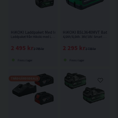
HiKOKI Laddpaket Med Indikator 18V (2x5,0Ah)
HiKOKI BSL3640MVT Batteri 36
Laddpaket från Hikoki med Li-Ion batterier på 5,0Ah för 18V Sladdlösa maskiner med Slide batterifäste samt snabbladdare.
4,0Ah/8,0Ah. 36V/18V. Smart Multivolt-batteri som ändrar volt-nivå beroende på vilken maskin som används.
2 495 kr
2 295 kr
2 795 kr
2 738 kr
Finns i lager
Finns i lager
TRÄDGÅRDSDEALS