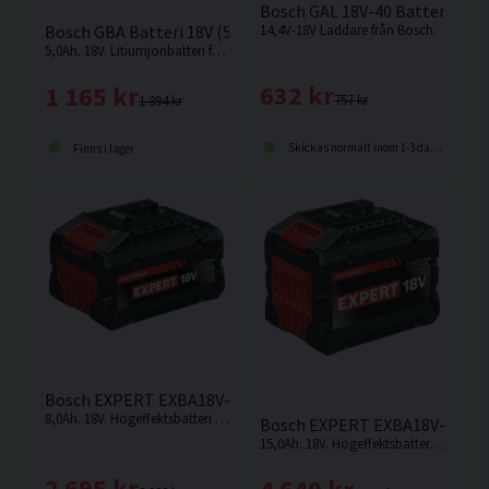
Bosch GAL 18V-40 Batteriladda
14,4V-18V Laddare från Bosch.
Bosch GBA Batteri 18V (5,0Ah)
5,0Ah. 18V. Litiumjonbatteri från Bosch (Li-ion) med en mätare som visar dess status.
632 kr
1 165 kr
757 kr
1 394 kr
Skickas normalt inom 1-3 dagar
Finns i lager
Bosch EXPERT EXBA18V-80 Batteri 18V (8,0Ah)
8,0Ah. 18V. Högeffektsbatteri från Bosch med upp till 2 400 W maximal effekt för krävande användningsområden.
Bosch EXPERT EXBA18V-150 Bat
15,0Ah. 18V. Högeffektsbatteri från Bosch med upp till 2 400 W maximal effekt för krävande användningsområden.
2 695 kr