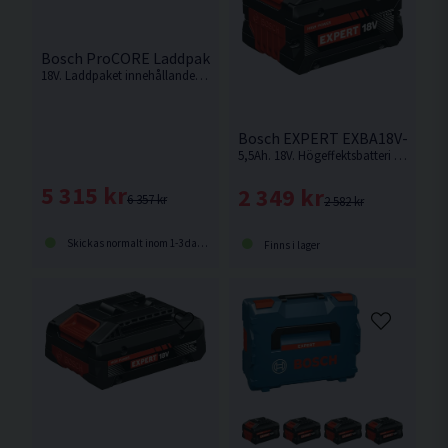
Bosch ProCORE Laddpaket 18V (2x8,0Ah)
18V. Laddpaket innehållande 2st 8,0Ah ProCORE batterier och snabbladdare från Bosch
Bosch EXPERT EXBA18V-55 Batt
5,5Ah. 18V. Högeffektsbatteri från Bosch med upp till 2 000 W maximal effekt för krävande användningsområden.
5 315 kr
2 349 kr
6 357 kr
2 582 kr
Skickas normalt inom 1-3 dagar
Finns i lager