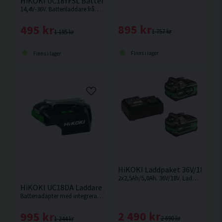
HiKOKI UC18YFSL Batteriladdare 14,4V-36V
14,4V-36V. Batteriladdare från Hikoki.
895 kr
495 kr
1 757 kr
1 195 kr
Finns i lager
Finns i lager
HiKOKI Laddpaket 36V/18V Mul
2x2,5Ah/5,0Ah. 36V/18V. Laddare och smarta Multivolt-batterier som ändrar volt-nivå beroende på vilken maskin som används. Ersättaren till BSL36A18.
HiKOKI UC18DA Laddare / USB-Adapter
Batteriadapter med integrerad LED-lampa och 2st USB-C-portar för laddning av batterier och externa enheter. Levereras utan batteri.
2 490 kr
995 kr
2 690 kr
1 244 kr