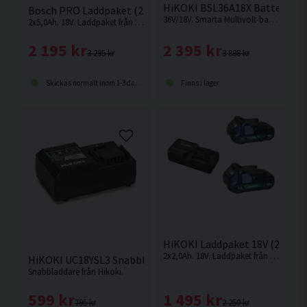
HiKOKI BSL36A18X Batteripaket
Bosch PRO Laddpaket (2x5,0Ah)
36V/18V. Smarta Multivolt-batterier som ändrar volt-nivå beroende på vilken maskin som används. Ersättaren till BSL36A18. Levereras i 2-pack.
2x5,0Ah. 18V. Laddpaket från Bosch med 2st batterier och 1st laddare.
2 395 kr
2 195 kr
3 888 kr
3 295 kr
Finns i lager
Skickas normalt inom 1-3 dagar
HiKOKI Laddpaket 18V (2x2,0A
2x2,0Ah. 18V. Laddpaket från Hikoki med Li-Ion batteri på 2,0Ah för 18V sladdlösa maskiner med slide batterifäste.
HiKOKI UC18YSL3 Snabbladdare 14,4V-36V
Snabbladdare från Hikoki.
1 495 kr
599 kr
2 250 kr
795 kr