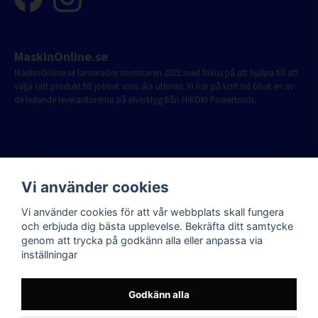
MaskinOnline.se
MaskinOnline.se lanserades sommaren 2021 med fokus på att hjälpa till att
välja rätt produkt till jobbet som ska utföras. Vi har på kort tid blivit en av
de ledande leverantörerna på elverktyg från HiKOKI Powertools.
Vi använder cookies
Vi använder cookies för att vår webbplats skall fungera
och erbjuda dig bästa upplevelse. Bekräfta ditt samtycke
genom att trycka på godkänn alla eller anpassa via
inställningar
Godkänn alla