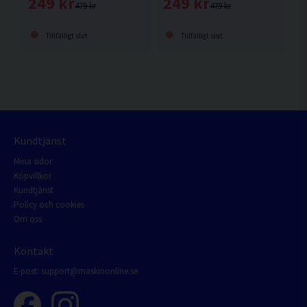
249 kr
249 kr
479 kr
479 kr
Tillfälligt slut
Tillfälligt slut
Kundtjänst
Mina sidor
Köpvillkor
Kundtjänst
Policy och cookies
Om oss
Kontakt
E-post:
support@maskinonline.se