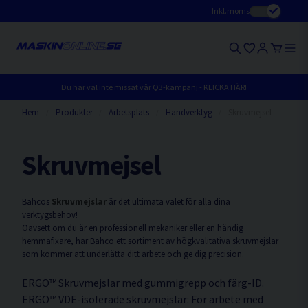
Inkl.moms
Du har väl inte missat vår Q3-kampanj - KLICKA HÄR!
Hem
Produkter
Arbetsplats
Handverktyg
Skruvmejsel
Skruvmejsel
Bahcos
Skruvmejslar
är det ultimata valet för alla dina
verktygsbehov!
Oavsett om du är en professionell mekaniker eller en händig
hemmafixare, har Bahco ett sortiment av högkvalitativa skruvmejslar
som kommer att underlätta ditt arbete och ge dig precision.
ERGO™ Skruvmejslar med gummigrepp och färg-ID.
ERGO™ VDE-isolerade skruvmejslar: För arbete med