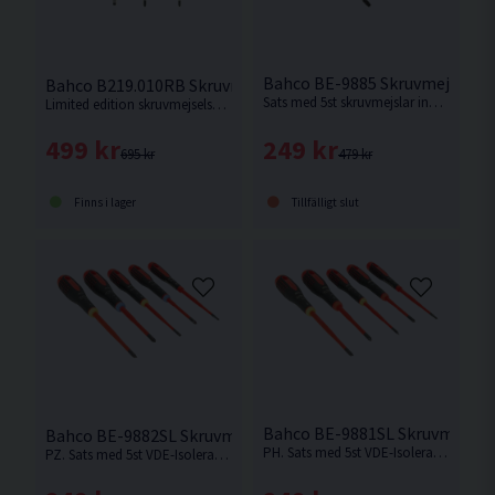
Bahco BE-9885 Skruvmejselsats
Bahco B219.010RB Skruvmejselsats Bahcofit 10 delar
Sats med 5st skruvmejslar innehållandes torx mejslar i ERGO serien.
Limited edition skruvmejselsats innehållande 10st skruvmejslar.
249 kr
499 kr
479 kr
695 kr
Tillfälligt slut
Finns i lager
Bahco BE-9881SL Skruvmejselsa
Bahco BE-9882SL Skruvmejselsats Ergo 5 delar 1000V
PH. Sats med 5st VDE-Isolerade skruvmejslar innehållandes spår och philips (PH) mejslar i ERGO serien.
PZ. Sats med 5st VDE-Isolerade skruvmejslar innehållandes spår och philips (PZ) mejslar i ERGO serien.