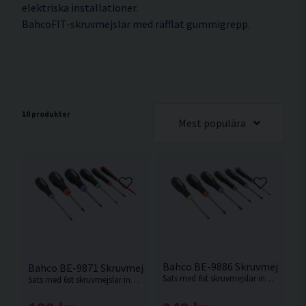
elektriska installationer.
BahcoFIT-skruvmejslar med räfflat gummigrepp.
10 produkter
Mest populära
Bahco BE-9886 Skruvmejselsats
Bahco BE-9871 Skruvmejselsats Ergo 6 delar
Sats med 6st skruvmejslar innehållandes Spår, Philips, Pozidriv & torx mejslar i ERGO serien.
Sats med 6st skruvmejslar innehållandes Spår, Philips, Pozidriv & torx mejslar i ERGO serien.