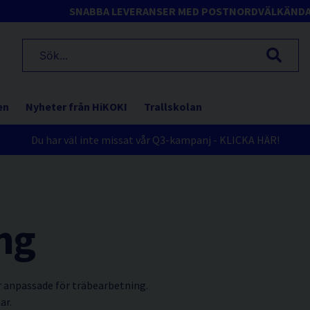
SNABBA LEVERANSER MED POSTNORD
VÄLKÄND
en
Nyheter från HiKOKI
Trallskolan
Du har väl inte missat vår Q3-kampanj - KLICKA HÄR!
ng
 anpassade för träbearbetning.
ar.