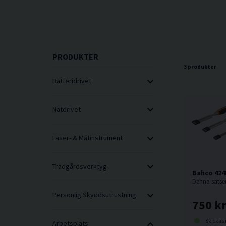
PRODUKTER
3 produkter
Batteridrivet
Nätdrivet
Laser- & Mätinstrument
Trädgårdsverktyg
Bahco 424
Personlig Skyddsutrustning
750 k
Skickas norma
Arbetsplats