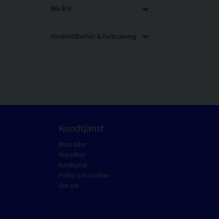
Bilvård
Maskintillbehör & förbrukning
Kundtjänst
Mina sidor
Köpvillkor
Kundtjänst
Policy och cookies
Om oss