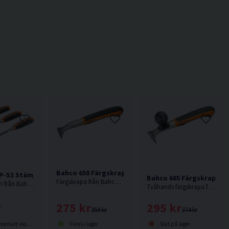
Bahco 650 Färgskrapa 50mm
P-S3 Stämjärnsats 3 delar
Bahco 665 Färgskrapa E
Färgskrapa från Bahco med 50mm skär.
Denna satsen från Bahco innehåller stämjärn i bredderna 12, 18 och 25 mm.
Tvåhands färgskrapa från Bahco med 65mm skär.
275 kr
r
295 kr
359 kr
374 kr
Finns i lager
lt inom 2-5 dagar
Slut på lager