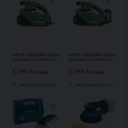
HiKOKI SB3608DA Bandslip 36V
HiKOKI SB3608DA Bandslip 36V
36V. Kraftfull och effektiv med prestanda som nätdriven bandslip. Multivolt. Levereras utan batteri & laddare.
36V. Kraftfull och effektiv med prestanda som nätdriven bandslip. Multi Volt.
3 295 kr
5 795 kr
3 863 kr
7 988 kr
Skickas normalt inom 1-3 dagar
Skickas normalt inom 1-3 dagar