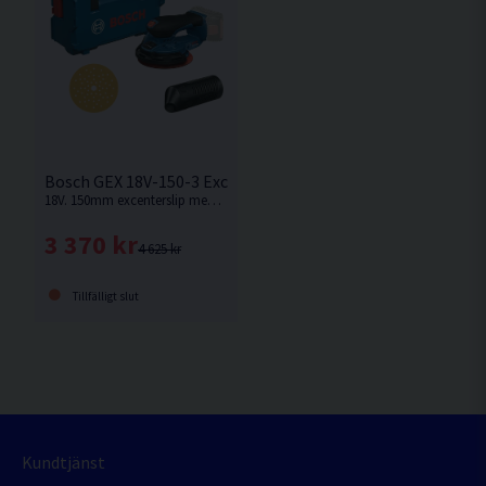
Bosch GEX 18V-150-3 Excenterslip 150mm 18V L-BOXX
18V. 150mm excenterslip med låga vibrationer från Bosch. Levereras utan batteri och laddare.
3 370 kr
4 625 kr
Tillfälligt slut
Kundtjänst