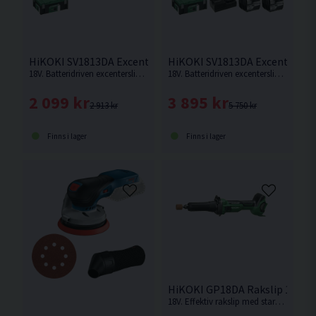
HiKOKI SV1813DA Excenterslip 125mm 18V HSC Inkl 10st sl
HiKOKI SV1813DA Excenterslip 
18V. Batteridriven excenterslip med en slipplatta på 125mm. 3mm slaglängd. Levereras utan batteri och laddare.
18V. Batteridriven excenterslip med en slipplatta på 125mm. 3mm slaglängd.
2 099 kr
3 895 kr
2 913 kr
5 750 kr
Finns i lager
Finns i lager
HiKOKI GP18DA Rakslip 18V
18V. Effektiv rakslip med stark kolborstfri motor som ger samma prestanda som motsvarande modell med nätdrift.