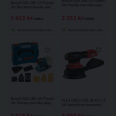
Bosch GSS 18V-10 Planslip 18V 
Bosch GSS 18V-13 Planslip 80x130mm 18V L-BOXX
18V. Planslip med olika slipplattor från Bosch.
18V. 80x130mm planslip med låga vibrationer från Bosch. Levereras utan batteri och laddare.
2 251 kr
3 632 kr
2 694 kr
4 344 kr
Skickas normalt inom 1-3 dagar
Skickas normalt inom 1-3 dagar
Bosch GSS 18V-10 Planslip 18V L-BOXX Inkl Tillbehörssats
FLEX ORE2-125 18-EC C Excent
18V. Planslip med olika slipplattor från Bosch. Levereras utan batteri och laddare.
18V. Batteridriven excenterslip med en slipplatta på 150mm. 2mm slaglängd. Levereras utan batteri och laddare.
2 816 kr
3 090 kr