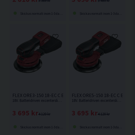
3 369 kr
3 495 kr
Skickas normalt inom 1-3 dagar
Skickas normalt inom 1-3 dagar
FLEX ORE3-150 18-EC C Excenterslip 150mm 18V
FLEX ORE5-150 18-EC C Excent
18V. Batteridriven excenterslip med en slipplatta på 125mm. 3mm slaglängd. Levereras utan batteri och laddare.
18V. Batteridriven excenterslip med en slipplatta på 150mm. 5mm slaglängd. Levereras utan batteri och laddare.
3 695 kr
3 695 kr
4 120 kr
4 120 kr
Skickas normalt inom 1-3 dagar
Skickas normalt inom 1-3 dagar