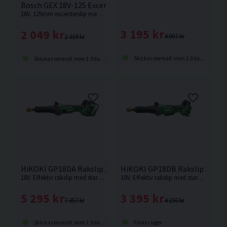
Bosch GEX 18V-125 Excenterslip 125mm 18V
18V. 125mm excenterslip med låga vibrationer från Bosch. Levereras utan batteri och laddare.
3 195 kr
2 049 kr
4 007 kr
2 319 kr
Skickas normalt inom 1-3 dagar
Skickas normalt inom 1-3 dagar
HiKOKI GP18DA Rakslip 18V (2x5,0Ah)
HiKOKI GP18DB Rakslip 18V
18V. Effektiv rakslip med stark kolborstfri motor som ger samma prestanda som motsvarande modell med nätdrift.
18V. Effektiv rakslip med stark kolborstfri motor som ger samma prestanda som motsvarande modell med nätdrift. Levereras utan batteri & laddare.
5 295 kr
3 395 kr
7 357 kr
4 150 kr
Skickas normalt inom 1-3 dagar
Finns i lager