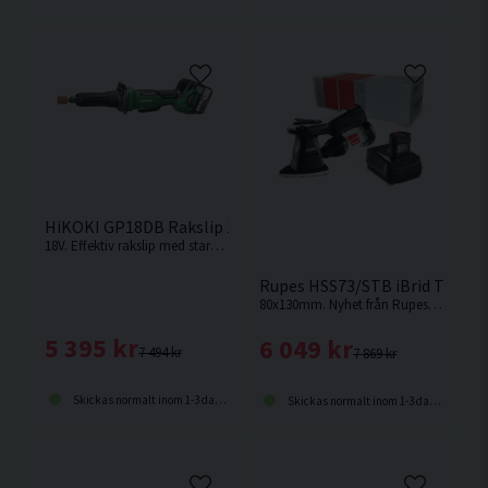
HiKOKI GP18DB Rakslip 18V (2x5,0Ah)
18V. Effektiv rakslip med stark kolborstfri motor som ger samma prestanda som motsvarande modell med nätdrift.
Rupes HSS73/STB iBrid Trekant
80x130mm. Nyhet från Rupes. Batteridriven planslip på 18V med dubbla batterier och upp till 45 minuters körtid per batteri.
5 395 kr
6 049 kr
7 494 kr
7 869 kr
Skickas normalt inom 1-3 dagar
Skickas normalt inom 1-3 dagar