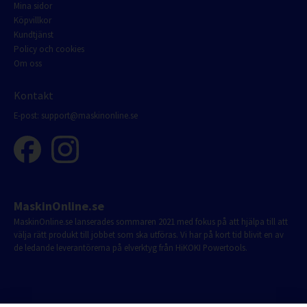
Mina sidor
Köpvillkor
Kundtjänst
Policy och cookies
Om oss
Kontakt
E-post:
support@maskinonline.se
MaskinOnline.se
MaskinOnline.se lanserades sommaren 2021 med fokus på att hjälpa till att
välja rätt produkt till jobbet som ska utföras. Vi har på kort tid blivit en av
de ledande leverantörerna på elverktyg från HiKOKI Powertools.