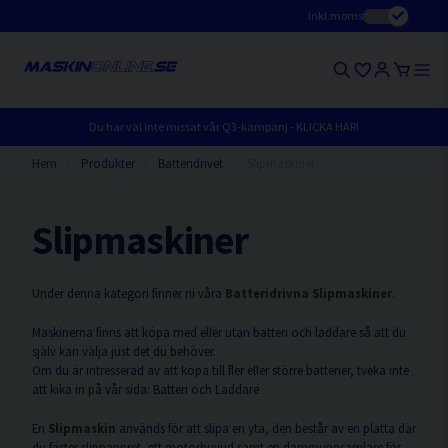
Inkl.moms
Du har väl inte missat vår Q3-kampanj - KLICKA HÄR!
Hem
Produkter
Batteridrivet
Slipmaskiner
Slipmaskiner
Under denna kategori finner ni våra
Batteridrivna Slipmaskiner
.
Maskinerna finns att köpa med eller utan batteri och laddare så att du
själv kan välja just det du behöver.
Om du är intresserad av att köpa till fler eller större batterier, tveka inte
att kika in på vår sida: Batteri och Laddare
En
Slipmaskin
används för att slipa en yta, den består av en platta där
du fäster slippappret, ett motorhuvud samt en dammuppsamlare för