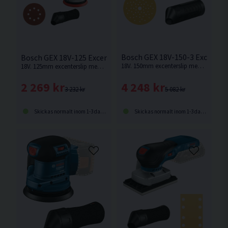
Bosch GEX 18V-150-3 Excenter
Bosch GEX 18V-125 Excenterslip 125mm 18V L-BOXX
18V. 150mm excenterslip med låga vibrationer från Bosch. Levereras utan batteri och laddare.
18V. 125mm excenterslip med låga vibrationer från Bosch. Levereras utan batteri och laddare.
4 248 kr
2 269 kr
5 082 kr
3 232 kr
Skickas normalt inom 1-3 dagar
Skickas normalt inom 1-3 dagar