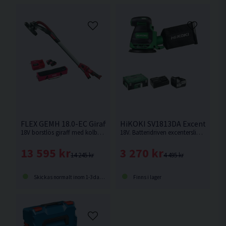
FLEX GEMH 18.0-EC Giraff 230mm (2x5,0Ah)
HiKOKI SV1813DA Excenterslip 
18V borstlös giraff med kolborstfri motor och låga vibrationsvärden från FLEX.
18V. Batteridriven excenterslip med en slipplatta på 125mm. 3mm slaglängd.
13 595 kr
3 270 kr
14 245 kr
4 495 kr
Skickas normalt inom 1-3 dagar
Finns i lager