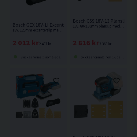
Bosch GSS 18V-13 Planslip 80
Bosch GEX 18V-LI Excenterslip 125mm 18V
18V. 80x130mm planslip med låga vibrationer från Bosch. Levereras utan batteri och laddare.
18V. 125mm excenterslip med låga vibrationer från Bosch. Levereras utan batteri och laddare.
2 816 kr
2 012 kr
3 369 kr
2 407 kr
Skickas normalt inom 1-3 dagar
Skickas normalt inom 1-3 dagar