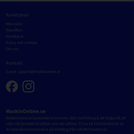
Kundtjänst
Mina sidor
Köpvillkor
Kundtjänst
Policy och cookies
Om oss
Kontakt
E-post:
support@maskinonline.se
MaskinOnline.se
MaskinOnline.se lanserades sommaren 2021 med fokus på att hjälpa till att
välja rätt produkt till jobbet som ska utföras. Vi har på kort tid blivit en av
de ledande leverantörerna på elverktyg från HiKOKI Powertools.