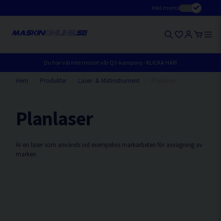
Inkl.moms
Du har väl inte missat vår Q3-kampanj - KLICKA HÄR!
Hem
Produkter
Laser- & Mätinstrument
Planlaser
Planlaser
Är en laser som används vid exempelvis markarbeten för avvägning av
marken.