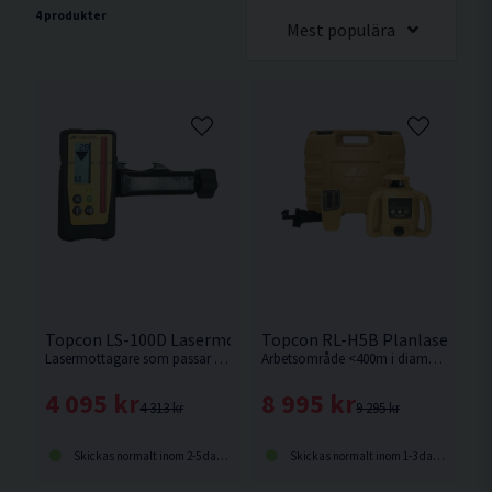
4 produkter
Mest populära
Topcon LS-100D Lasermottagare
Topcon RL-H5B Planlaser inkl
Lasermottagare som passar följande modeller från Topcon RL-H5A, RL-H4C, RL-SV2S och RL-200S.
Arbetsområde <400m i diameter. Snabba självnivelleringsmotorer sparar tid vid uppställning och erbjuder hög kvalitet på noggrannheten. Även kallad rotationslaser.
4 095 kr
8 995 kr
4 313 kr
9 295 kr
Skickas normalt inom 2-5 dagar
Skickas normalt inom 1-3 dagar