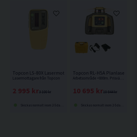
Topcon LS-80X Lasermottagare
Topcon RL-H5A Planlaser
Lasermottagare från Topcon
Arbetsområde <800m. Prisvärd planlaser med lutningsfuktion från Topcon. Även kallad rotationslaser.
2 995 kr
10 695 kr
3 100 kr
10 844 kr
Skickas normalt inom 2-5 dagar
Skickas normalt inom 2-5 dagar