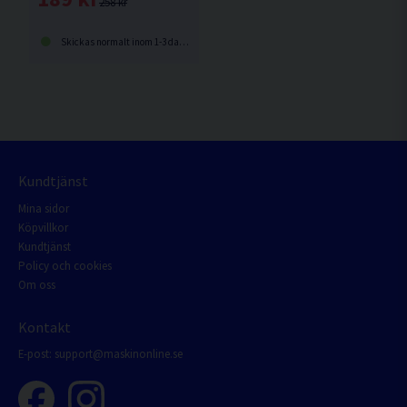
258 kr
Skickas normalt inom 1-3 dagar
Kundtjänst
Mina sidor
Köpvillkor
Kundtjänst
Policy och cookies
Om oss
Kontakt
E-post:
support@maskinonline.se