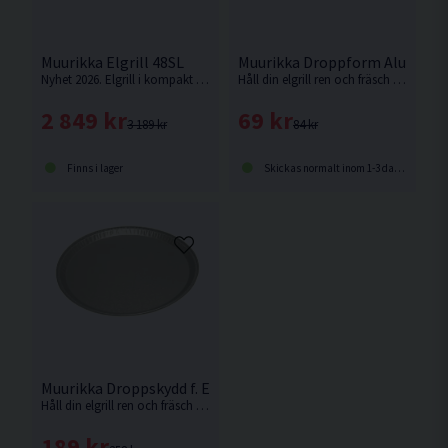
Muurikka Elgrill 48SL
Muurikka Droppform Aluminiu
Nyhet 2026. Elgrill i kompakt bordsmodell som ger klassisk grillkänsla oavsett var du befinner dig.
Håll din elgrill ren och fräsch med droppform i aluminium.
2 849 kr
69 kr
3 189 kr
84 kr
Finns i lager
Skickas normalt inom 1-3 dagar
Muurikka Droppskydd f. Elgrill 40cm 5-pack
Håll din elgrill ren och fräsch med droppform i aluminiumfolie.
189 kr