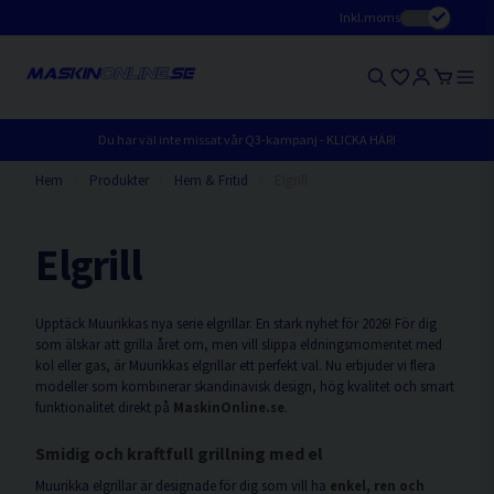
Inkl.moms
Du har väl inte missat vår Q3-kampanj - KLICKA HÄR!
Hem
Produkter
Hem & Fritid
Elgrill
Elgrill
Upptäck Muurikkas nya serie elgrillar. En stark nyhet för 2026! För dig
som älskar att grilla året om, men vill slippa eldningsmomentet med
kol eller gas, är Muurikkas elgrillar ett perfekt val. Nu erbjuder vi flera
modeller som kombinerar skandinavisk design, hög kvalitet och smart
funktionalitet direkt på
MaskinOnline.se
.
Smidig och kraftfull grillning med el
Muurikka elgrillar är designade för dig som vill ha
enkel, ren och