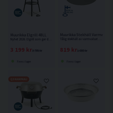
Muurikka Stekhäll Varmvalsat 
Muurikka Elgrill 48LL
Tålig stekhäll av varmvalsat stål som passar på gasolbrännare, elgrill eller över öppen eld.
Nyhet 2026. Elgrill som ger den klassiska grillkänslan på balkong eller terrass.
819 kr
3 199 kr
1 080 kr
3 795 kr
Finns i lager
Finns i lager
Q3 KAMPANJ