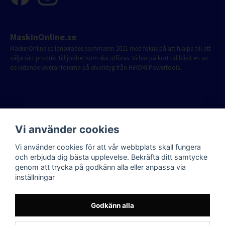
MaskinOnline.se
MaskinOnline.se lanserades sommaren 2021 med fokus på att hjälpa till att
välja rätt produkt till jobbet som ska utföras. Vi har på kort tid blivit en av
de ledande leverantörerna på elverktyg från HiKOKI Powertools.
Vi använder cookies
Vi använder cookies för att vår webbplats skall fungera
och erbjuda dig bästa upplevelse. Bekräfta ditt samtycke
genom att trycka på godkänn alla eller anpassa via
inställningar
Godkänn alla