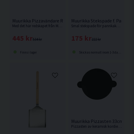
Muurikka Pizzavändare Rostfritt/ask 64,5cm
Muurikka Stekspade f. Pannkak
Med det här redskapet från Muurikka roterar du enkelt pizzan under gräddningen för en jämnt krispig botten.
Smal stekspade för pannkakor och blinier av rostfritt stål från Muurikka.
445 kr
175 kr
534 kr
222 kr
Finns i lager
Skickas normalt inom 1-3 dagar
Muurikka Pizzasten 33cm
Pizzasten av keramisk kordierit. Perfekt i ugnen eller på grillen.