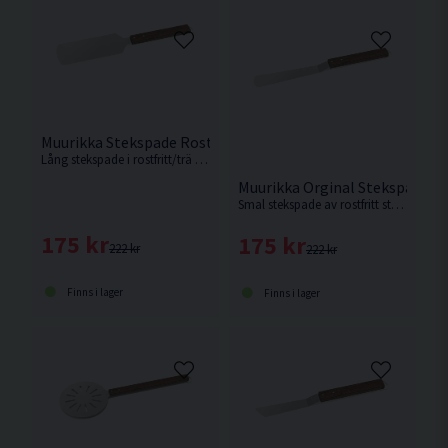
Muurikka Stekspade Rostfritt/Trä 44cm
Lång stekspade i rostfritt/trä material på 44cm från Muurikka.
Muurikka Orginal Stekspade Ro
Smal stekspade av rostfritt stål från Muurikka.
175 kr
175 kr
222 kr
222 kr
Finns i lager
Finns i lager