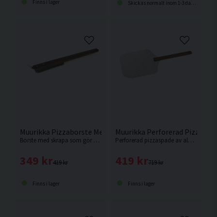
Finns i lager
Skickas normalt inom 1-3 dagar
Muurikka Pizzaborste Med Skrapa 60cm
Muurikka Perforerad Pizzasp
Borste med skrapa som gör det enkelt att rengöra din pizzaugn.
Perforerad pizzaspade av aluminium, med ergonomiskt D-format handtag i FSC-certifierat rökt ask.
349 kr
419 kr
419 kr
719 kr
Finns i lager
Finns i lager