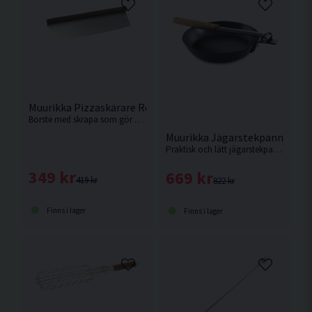
Muurikka Pizzaskärare Rostfritt/ask 32,5cm
Borste med skrapa som gör det enkelt att rengöra din pizzaugn.
Muurikka Jägarstekpanna Hopf
Praktisk och lätt jägarstekpanna av kolstål med hopfällbart handtag.
349 kr
669 kr
419 kr
822 kr
Finns i lager
Finns i lager