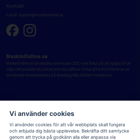
Kontakt
E-post:
support@maskinonline.se
MaskinOnline.se
MaskinOnline.se lanserades sommaren 2021 med fokus på att hjälpa till att
välja rätt produkt till jobbet som ska utföras. Vi har på kort tid blivit en av
de ledande leverantörerna på elverktyg från HiKOKI Powertools.
Vi använder cookies
Vi använder cookies för att vår webbplats skall fungera
och erbjuda dig bästa upplevelse. Bekräfta ditt samtycke
genom att trycka på godkänn alla eller anpassa via