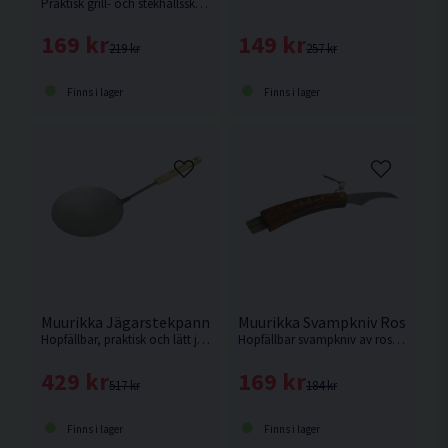
Praktisk grill- och stekhällsskrapa av rostfritt stål med D-format ergonomiskt handtag av FSC-cerifierat rökt ask.
149 kr
169 kr
257 kr
219 kr
Finns i lager
Finns i lager
Muurikka Jägarstekpanna Hopfällbar Varmvalsat Stål
Muurikka Svampkniv Rostfritt
Hopfällbar, praktisk och lätt jägarstekpanna av varmvalsat stål.
Hopfällbar svampkniv av rostfritt stål med bekvämt handtag av trä.
429 kr
169 kr
517 kr
184 kr
Finns i lager
Finns i lager