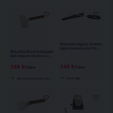
Muurikka Digital Stektermom
Digital stektermometer från Muurikka.
Muurikka Bred Stekspade Rostfritt/Trä 32,5cm
Bred stekspade tillverkad av rostfritt/trä som är 32,5cm lång.
149 kr
269 kr
162 kr
329 kr
Finns i lager
Skickas normalt inom 1-3 dagar