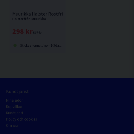
Muurikka Halster Rostfritt/Trä 76,5cm
Halster från Muurikka.
298 kr
357 kr
Skickas normalt inom 1-3 dagar
Kundtjänst
Mina sidor
Köpvillkor
Kundtjänst
Policy och cookies
Om oss