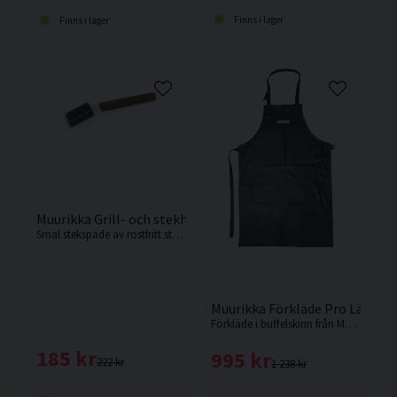
Finns i lager
Finns i lager
Muurikka Grill- och stekhällsborste Rostfritt/ask 32cm
Smal stekspade av rostfritt stål med ett D-format ergonomiskt handtag av FSC-cerifierat rökt ask.
Muurikka Förkläde Pro Läder 
Förkläde i buffelskinn från Muurikka.
185 kr
995 kr
222 kr
1 238 kr