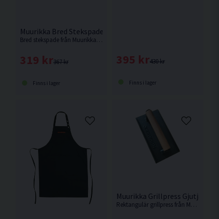
Muurikka Bred Stekspade Rostfritt/Trä 60cm
Bred stekspade från Muurikka som även passar att smasha exempelvis burgare.
395 kr
319 kr
430 kr
367 kr
Finns i lager
Finns i lager
Muurikka Grillpress Gjutjärn/
Rektangulär grillpress från Muurikka.