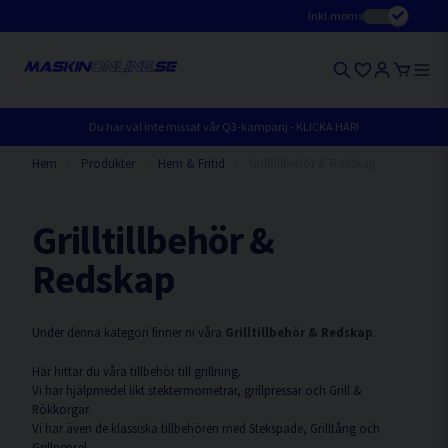
Inkl.moms
Du har väl inte missat vår Q3-kampanj - KLICKA HÄR!
Hem
Produkter
Hem & Fritid
Grilltillbehör & Redskap
Grilltillbehör &
Redskap
Under denna kategori finner ni våra
Grilltillbehör & Redskap
.
Här hittar du våra tillbehör till grillning.
Vi har hjälpmedel likt stektermometrar, grillpressar och Grill &
Rökkorgar.
Vi har även de klassiska tillbehören med Stekspade, Grilltång och
Grillpensel.