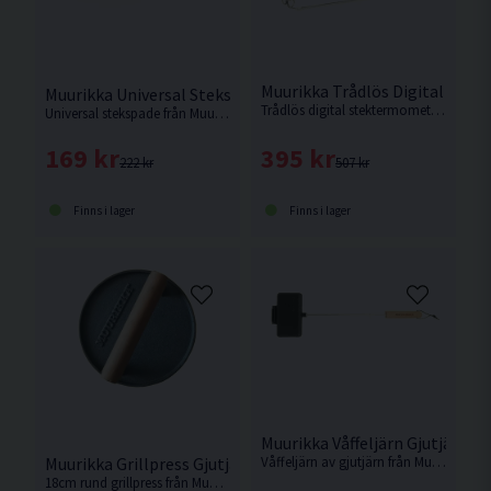
Muurikka Trådlös Digital Ste
Muurikka Universal Stekspade Rostfritt/Trä 34cm
Trådlös digital stektermometer från Muurikka.
Universal stekspade från Muurikka med många användningsområden.
395 kr
169 kr
507 kr
222 kr
Finns i lager
Finns i lager
Muurikka Våffeljärn Gjutjärn/T
Muurikka Grillpress Gjutjärn/Trä Rund
Våffeljärn av gjutjärn från Muurikka.
18cm rund grillpress från Muurikka tillverkad av gjutjärn.