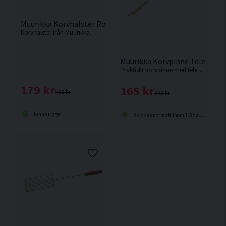
Muurikka Korvhalster Rostfritt/Trä 44,5cm
Korvhalster från Muurikka.
Muurikka Korvpinne Teleskop
Praktiskt korvpinne med teleskophandtag från Muurikka.
179 kr
165 kr
280 kr
230 kr
Finns i lager
Skickas normalt inom 1-3 dagar