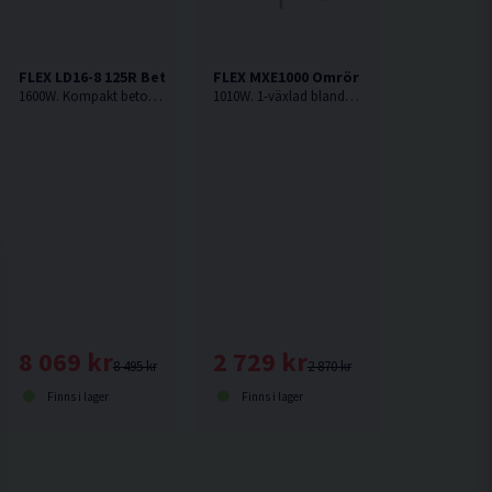
 m. Slipskål (1900W)
FLEX LD16-8 125R Betongslip 125mm (1600W)
FLEX MXE1000 Omrörare (1010W)
1600W. Kompakt betongslipmaskin från FLEX med svängbart kantsegment och kraftfull 1600W motor
1010W. 1-växlad blandarmaskin från FLEX med steglös strömbrytare och ergonomiskt handtag
8 069 kr
2 729 kr
8 495 kr
2 870 kr
Finns i lager
Finns i lager