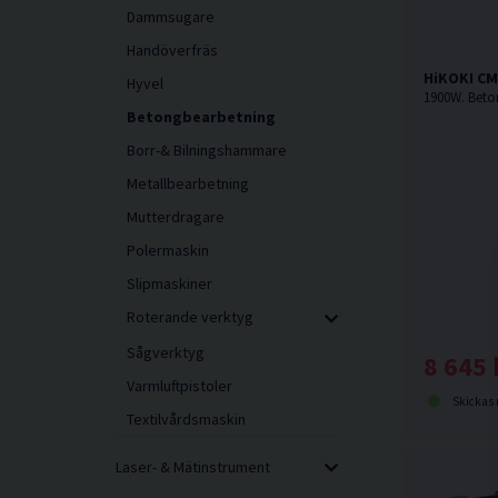
Dammsugare
Handöverfräs
HiKOKI CM
Hyvel
Betongbearbetning
Borr-& Bilningshammare
Metallbearbetning
Mutterdragare
Polermaskin
Slipmaskiner
Roterande verktyg
Sågverktyg
8 645 
Varmluftpistoler
Skickas norma
Textilvårdsmaskin
Laser- & Mätinstrument