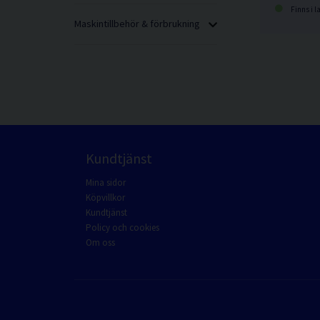
Finns i l
Maskintillbehör & förbrukning
Kundtjänst
Mina sidor
Köpvillkor
Kundtjänst
Policy och cookies
Om oss