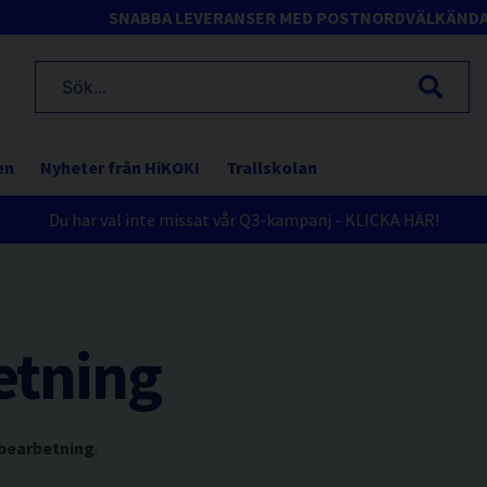
SNABBA LEVERANSER MED POSTNORD
VÄLKÄND
en
Nyheter från HiKOKI
Trallskolan
Du har väl inte missat vår Q3-kampanj - KLICKA HÄR!
etning
bearbetning
.