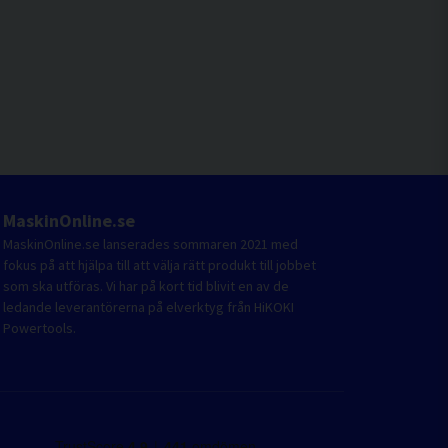
MaskinOnline.se
MaskinOnline.se lanserades sommaren 2021 med
fokus på att hjälpa till att välja rätt produkt till jobbet
som ska utföras. Vi har på kort tid blivit en av de
ledande leverantörerna på elverktyg från HiKOKI
Powertools.