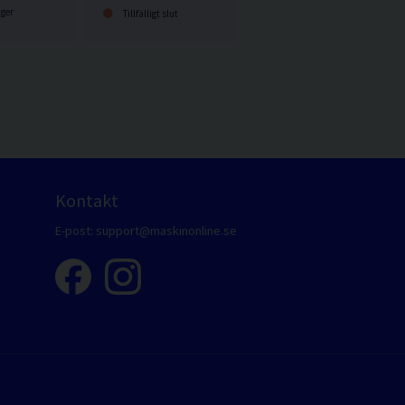
ager
Tillfälligt slut
Kontakt
E-post:
support@maskinonline.se