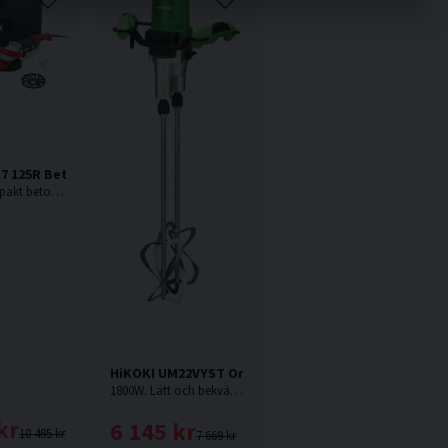
-7 125R Betongslip 125mm (1800W)
1800W. Kompakt betongslipmaskin från FLEX med svängbart kantsegment och kraftfull 1800W motor
HiKOKI UM22VYST Omrörare (1800W)
1800W. Lätt och bekväm omrörare med ergonomiskt grepp och dubbla maskinvispar.
kr
6 145 kr
10 495 kr
7 669 kr