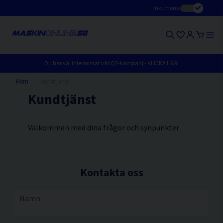
Inkl.moms
Du har väl inte missat vår Q3-kampanj - KLICKA HÄR!
Hem
Kundtjänst
Kundtjänst
Välkommen med dina frågor och synpunkter
Kontakta oss
name
Namn