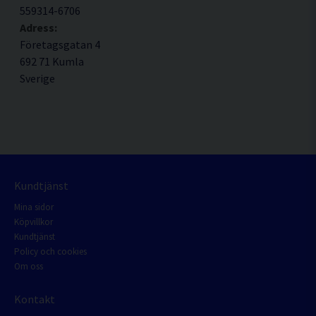
559314-6706
Adress:
Företagsgatan 4
692 71 Kumla
Sverige
Kundtjänst
Mina sidor
Köpvillkor
Kundtjänst
Policy och cookies
Om oss
Kontakt