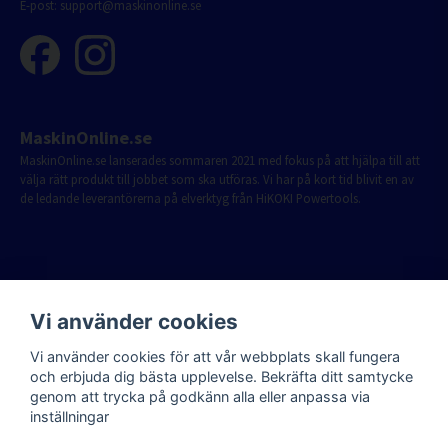
E-post:
support@maskinonline.se
MaskinOnline.se
MaskinOnline.se lanserades sommaren 2021 med fokus på att hjälpa till att
välja rätt produkt till jobbet som ska utföras. Vi har på kort tid blivit en av
de ledande leverantörerna på elverktyg från HiKOKI Powertools.
Vi använder cookies
Vi använder cookies för att vår webbplats skall fungera
och erbjuda dig bästa upplevelse. Bekräfta ditt samtycke
genom att trycka på godkänn alla eller anpassa via
inställningar