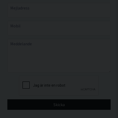
email
Mejladress
phone
Mobil
message
Meddelande
Skicka