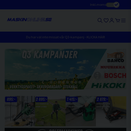
Inkl.moms
Du har väl inte missat vår Q3-kampanj - KLICKA HÄR!