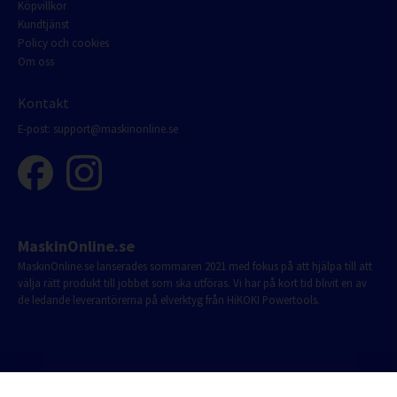
Köpvillkor
Kundtjänst
Policy och cookies
Om oss
Kontakt
E-post:
support@maskinonline.se
MaskinOnline.se
MaskinOnline.se lanserades sommaren 2021 med fokus på att hjälpa till att
välja rätt produkt till jobbet som ska utföras. Vi har på kort tid blivit en av
de ledande leverantörerna på elverktyg från HiKOKI Powertools.