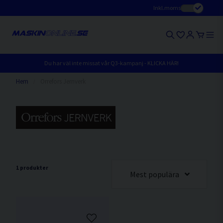
Inkl.moms
Du har väl inte missat vår Q3-kampanj - KLICKA HÄR!
Hem
Orrefors Jernverk
1 produkter
Mest populära