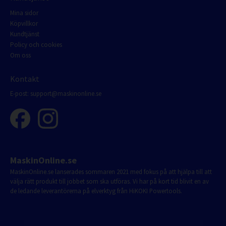
Mina sidor
Köpvillkor
Kundtjänst
Policy och cookies
Om oss
Kontakt
E-post:
support@maskinonline.se
MaskinOnline.se
MaskinOnline.se lanserades sommaren 2021 med fokus på att hjälpa till att
välja rätt produkt till jobbet som ska utföras. Vi har på kort tid blivit en av
de ledande leverantörerna på elverktyg från HiKOKI Powertools.