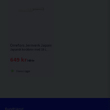
Orrefors Jernverk Japansk Kockkniv 18cm Stål
Japansk kockkniv med 18 cm blad i tyskt kvalitetsstål som ger exceptionell skärpa, lång hållbarhet och hög precision. Ergonomiskt handtag, elegant design och levereras i en exklusiv presentkartong. Graverad MaskinOnline.se & HiKOKI.
649 kr
749 kr
Finns i lager
Kundtjänst