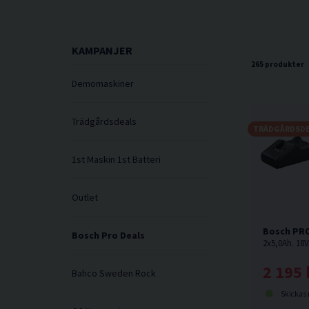
KAMPANJER
265 produkter
Demomaskiner
Trädgårdsdeals
TRÄDGÅRDSD
1st Maskin 1st Batteri
Outlet
Bosch PRO
Bosch Pro Deals
2 195 
Bahco Sweden Rock
Skickas norma