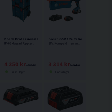
 Batteripaket 2x18V (4,0Ah)
Bosch Professional L-BOXX Contractor Set 3
Bosch GSR 18V-65 Borrskruvdragare 18
IP-65 klassad. Upplev nästa nivå av verktygsförvaring med Bosch flexibla och modulära system. Robust konstruktion, enkel transport och oändliga kombinationsmöjligheter ger en professionell förvaringslösning som håller ordning på utrustningen oavsett arbetsplats.
18V. Kompakt men ändå robust borrskruvdragare som gör krävande skruvdragning enklare.
delar
4 250 kr
3 314 kr
5 995 kr
5 744 kr
Finns i lager
Finns i lager