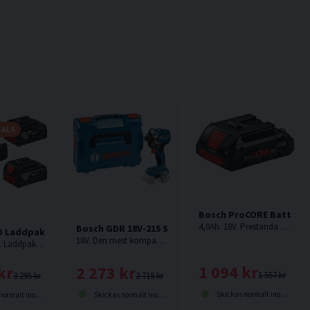
EALS
Bosch ProCORE Batteri 1
4,0Ah. 18V. Prestanda hos ett standardbatteri i den mest kompakta storleken och lägsta vikten
Bosch GDR 18V-215 Slagskruvdragare 18V L-BOXX
 Laddpaket (2x5,0Ah)
18V. Den mest kompakta 18 V-slagskruvdragaren från Bosch Professional. Levereras utan batteri och laddare.
2x5,0Ah. 18V. Laddpaket från Bosch med 2st batterier och 1st laddare.
1 094 kr
2 273 kr
kr
1 557 kr
2 719 kr
3 295 kr
Skickas normalt inom 1-3 dagar
Skickas normalt inom 1-3 dagar
lt inom 1-3 dagar