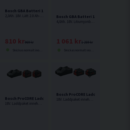
Bosch GBA Batteri 18V (2,0Ah)
2,0Ah. 18V. Lätt 2.0 Ah-batteri i 18V klassen från Bosch.
Bosch GBA Batteri 18V (4,0Ah)
4,0Ah. 18V. Litiumjonbatteri från Bosch (Li-ion) med en mätare som visar dess status.
8V (12,0Ah)
810 kr
1 061 kr
969 kr
1 269 kr
Skickas normalt inom 1-3 dagar
Skickas normalt inom 1-3 dagar
Bosch ProCORE Laddpaket 18V (2x8,0A
Bosch ProCORE Laddpaket 18V (2x12,0Ah)
18V. Laddpaket innehållande 2st 8,0Ah ProCORE batterier och snabbladdare från Bosch
18V. Laddpaket innehållande 2st 12,0Ah ProCORE batterier och snabbladdare från Bosch
V (2x4,0Ah)