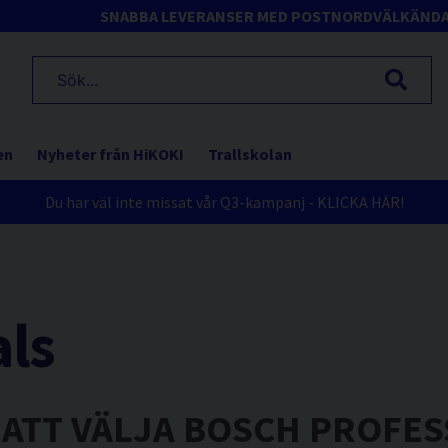
SNABBA LEVERANSER MED POSTNORD
VÄLKÄND
en
Nyheter från HiKOKI
Trallskolan
Du har väl inte missat vår Q3-kampanj - KLICKA HÄR!
als
 ATT VÄLJA BOSCH PROFE