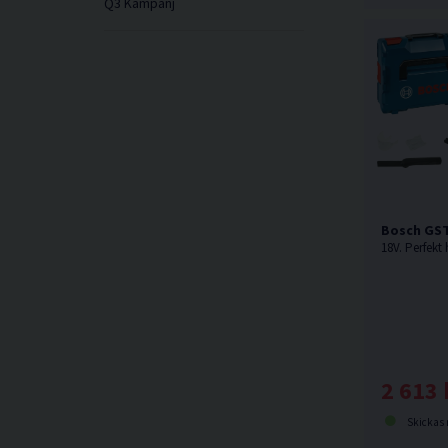
Q3 Kampanj
Bosch GST
2 613 
Skickas norma