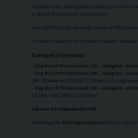
Uppdatera din verktygslåda med Bosch Professional
av Bosch Professional-sortimentet.
Över 350 000 proffs har dragit fördel av PRO Deals 
Premierna varierar hur mycket produkter du köper
Exempel på premier:
- Köp Bosch Professional 18V – trädgård – mäti
- Köp Bosch Professional 18V – trädgård – mäti
18V-40)
eller
en GPB 18V-1 C Bluetooth-högtalare
- Köp Bosch Professional 18V – trädgård – mäti
x 5,5Ah + GAL 1880 CV) på köpet.
Läs mer om erbjudandet HÄR
Använd gärna
filtreringsfunktionen
för att lättare