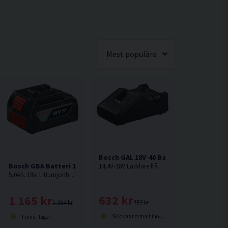
Mest populära
Bosch GAL 18V-40 Batteriladdare 14,4V
8V (4,0Ah)
Bosch GBA Batteri 18V (5,0Ah)
14,4V-18V Laddare från Bosch.
5,0Ah. 18V. Litiumjonbatteri från Bosch (Li-ion) med en mätare som visar dess status.
632 kr
1 165 kr
757 kr
1 394 kr
Skickas normalt inom 1-3 dagar
Finns i lager