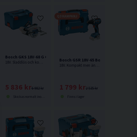
Q3 KAMPANJ
Bosch GKS 18V-68 G Cirkelsåg 190mm 18V L-BOXX
Bosch GSR 18V-65 Borrskruvdragare 1
18V. Sladdlös och kompakt allrounder för robust sågning – med sågklingan till vänster & justerbart varvtal. Levereras utan batteri och laddare.
18V. Kompakt men ändå robust borrskruvdragare från Bosch som gör krävande skruvdragning enklare. Levereras utan batteri och laddare.
riladdare 14,4V-18V
5 836 kr
1 799 kr
6 982 kr
2 535 kr
Skickas normalt inom 1-3 dagar
Finns i lager