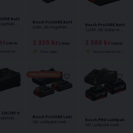
CORE Batteri 18V (5,5Ah)
Bosch ProCORE Batteri 18V (8,0Ah)
5,5Ah. 18V. Högeffektivt batteri för upp till 2 000 W kabeleffekt.
Bosch ProCORE Batteri 1
8,0Ah. 18V. Högeffektivt batteri för upp till 2 000 W kabeleffekt.
12,0Ah. 18V. Batteri med maximal prestanda för upp till 2 000 W kabeldriven effekt och 12 Ah kapacitet för längre livslängd
kr
2 335 kr
3 580 kr
2 407 kr
2 794 kr
4 282 kr
lt inom 1-3 dagar
Finns i lager
Skickas normalt inom 1-3 dagar
TRÄDGÅRDSDEALS
 12V/18V-80 Batteriladdare 12V-18V
Bosch ProCORE Laddpaket 18V (2x4,0Ah)
12V & 18V Snabbladdare från Bosch.
Bosch PRO Laddpaket 18
18V. Laddpaket innehållande 2st 4,0Ah ProCORE batterier och laddare från Bosch
18V. Laddpaket innehållande 2st 4,0Ah batterier och snabbladdare från Bosch