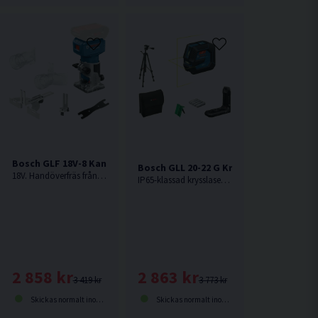
Bosch GLF 18V-8 Kantfräs 18V
Bosch GLL 20-22 G Krysslaser Grön Inkl
18V. Handöverfräs från Bosch med maximal effekt och kompatibilitet med funktioner i toppklass, för oslagbar mångsidighet. Levereras utan batteri och laddare.
IP65-klassad krysslaser med gröna laserlinjer från Bosch.
tooth Högtalare 18V
2 858 kr
2 863 kr
3 419 kr
3 773 kr
Skickas normalt inom 1-3 dagar
Skickas normalt inom 1-3 dagar