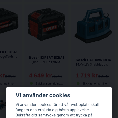
ERT EXBA18V-80 Batteri 18V (8,0Ah)
8,0Ah. 18V. Högeffektsbatteri från Bosch med upp till 2 400 W maximal effekt för krävande användningsområden.
Bosch EXPERT EXBA18V-150 Batteri 18V (15,0Ah)
Bosch GAL 18V6-80 Batte
15,0Ah. 18V. Högeffektsbatteri från Bosch med upp till 2 400 W maximal effekt för krävande användningsområden.
14,4V-18V Snabbladdare från Bosch med fack för laddning av 6st batterier. Batterier ingår ej.
kr
4 649 kr
1 719 kr
2 982 kr
5 157 kr
2 057 kr
lt inom 1-3 dagar
Skickas normalt inom 1-3 dagar
Skickas normalt inom 1-3 dagar
Vi använder cookies
Vi använder cookies för att vår webbplats skall
fungera och erbjuda dig bästa upplevelse.
Bekräfta ditt samtycke genom att trycka på