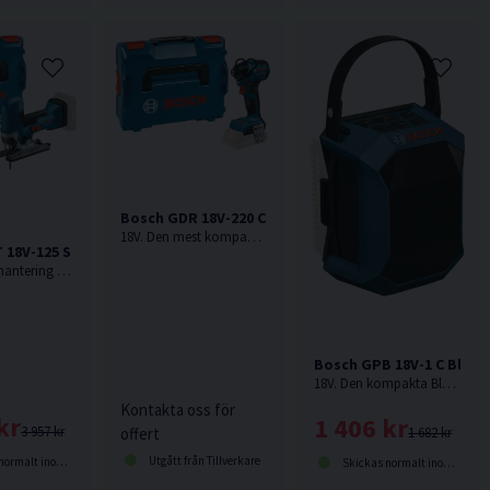
Bosch GDR 18V-220 C Slagskruvdragare 18V L-BOXX
18V. Den mest kompakta 18 V-slagskruvdragaren från Bosch Professional. Levereras utan batteri och laddare.
 18V-125 S Sticksåg 18V L-BOXX
18V. Perfekt hantering vid de mest krävande sågningar i alla positioner. Levereras utan batteri & laddare.
Bosch GPB 18V-1 C Blue
18V. Den kompakta Bluetooth®-högtalaren för arbetsplatsen med fantastiskt ljud för din arbetsdag från Bosch. Levereras utan batteri och laddare.
Kontakta oss för
kr
1 406 kr
3 957 kr
offert
1 682 kr
Utgått från Tillverkare
lt inom 1-3 dagar
Skickas normalt inom 1-3 dagar