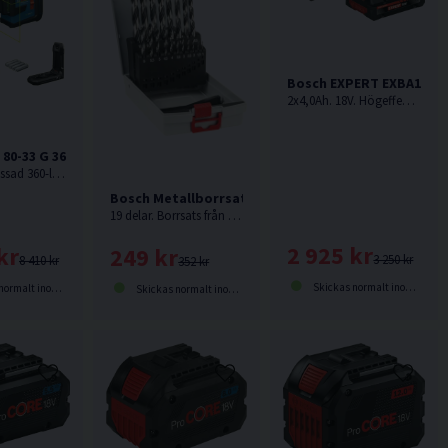
Bosch EXPERT EXBA18V-40
2x4,0Ah. 18V. Högeffektsbatteri från Bosch med upp till 2 000 W maximal effekt för krävande användningsområden.
 80-33 G 360 Laser Grön
18V. IP65-klassad 360-laser med gröna laserlinjer från Bosch.
Bosch Metallborrsats PointTeQ ProBox 1-10mm 19 
19 delar. Borrsats från Bosch med HSS-spiralborrar med PointTeQ-spetsar vilket möjliggör snabb borrning i metall.
2 925 kr
kr
249 kr
3 250 kr
8 410 kr
352 kr
Skickas normalt inom 1-3 dagar
lt inom 1-3 dagar
Skickas normalt inom 1-3 dagar