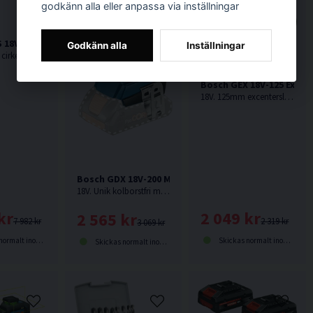
godkänn alla eller anpassa via inställningar
 18V-57-2 GX Cirkelsåg 165mm 18V Inkl Kapskena
Godkänn alla
Inställningar
18V. Kraftfull cirkelsåg för maximal precision, kompatibilitet med styrskena och kapskena. Klinga på högersida. Levereras utan batteri och laddare.
Bosch GEX 18V-125 Excen
18V. 125mm excenterslip med låga vibrationer från Bosch. Levereras utan batteri och laddare.
Bosch GDX 18V-200 Mutter-/Slagskruvdragare 18V
18V. Unik kolborstfri maskin med 2-i-1 verktygshållare för högsta flexibilitet från Bosch. Levereras utan batteri och laddare.
kr
2 049 kr
2 565 kr
7 982 kr
2 319 kr
3 069 kr
lt inom 1-3 dagar
Skickas normalt inom 1-3 dagar
Skickas normalt inom 1-3 dagar