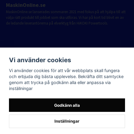
MaskinOnline.se
MaskinOnline.se lanserades sommaren 2021 med fokus på att hjälpa till att
välja rätt produkt till jobbet som ska utföras. Vi har på kort tid blivit en av
de ledande leverantörerna på elverktyg från HiKOKI Powertools.
Vi använder cookies
Vi använder cookies för att vår webbplats skall fungera
och erbjuda dig bästa upplevelse. Bekräfta ditt samtycke
genom att trycka på godkänn alla eller anpassa via
inställningar
Godkänn alla
Inställningar
Powered by Nyehandel AB