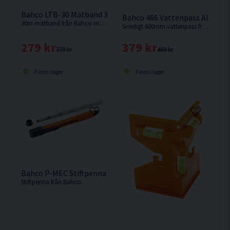
Bahco LTB-30 Mätband 30m Nylonband
Bahco 466 Vattenpass Alumi
30m mätband från Bahco med nylonband.
Smidigt 600mm vattenpass från Bahco tillverkad i aluminium. Stora ändskydd i gummi som absorberar stötar.
279 kr
379 kr
379 kr
469 kr
Finns i lager
Finns i lager
Bahco P-MEC Stiftpenna Blyerts
Stiftpenna från Bahco.