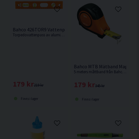
Bahco 426TOR9 Vattenpass Torpedo Aluminium 225mm
Torpedovattenpass av aluminium på 225mm från Bahco.
Bahco MTB Mätband Magnetis
5 meters måttband från Bahco med metrisk skala.
179 kr
179 kr
219 kr
345 kr
Finns i lager
Finns i lager