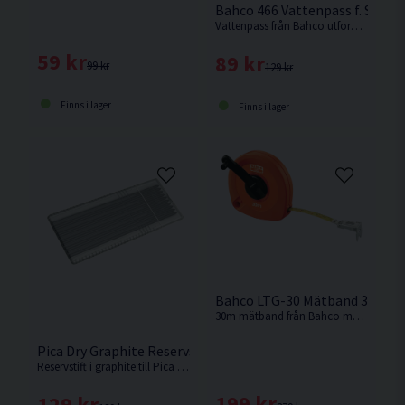
Bahco 466 Vattenpass f. Stol
Vattenpass från Bahco utformat för stolpmontage.
59 kr
89 kr
99 kr
129 kr
Finns i lager
Finns i lager
Bahco LTG-30 Mätband 30m St
30m mätband från Bahco med stålband och bältesklämma.
Pica Dry Graphite Reservstift 10st
Reservstift i graphite till Pica Dry.
199 kr
129 kr