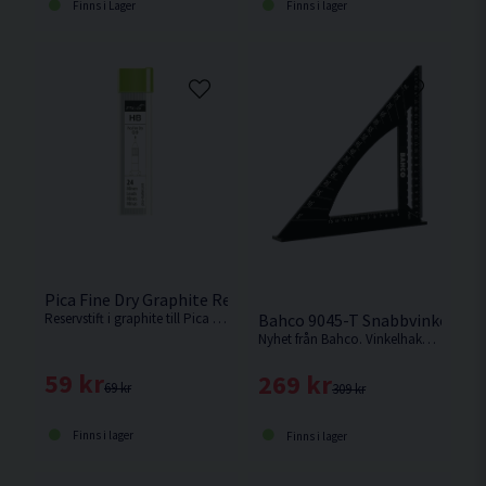
Finns i Lager
Finns i lager
Pica Fine Dry Graphite Reservstift HB 24st
Reservstift i graphite till Pica Fine Dry.
Bahco 9045-T Snabbvinkel 2
Nyhet från Bahco. Vinkelhake tillverkad i ett stycke för precision och långvarig noggrannhet.
59 kr
269 kr
69 kr
309 kr
Finns i lager
Finns i lager