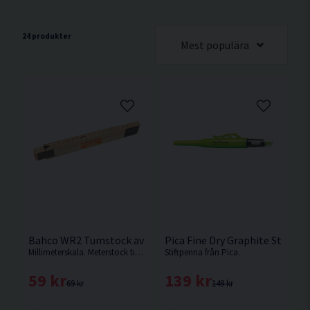
24 produkter
Mest populära
Bahco WR2 Tumstock av Björkträ 2M
Pica Fine Dry Graphite Stiftp
Millimeterskala. Meterstock tillverkad av björkträ med 10 sektioner. Millimeterskala
Stiftpenna från Pica.
59 kr
139 kr
69 kr
149 kr