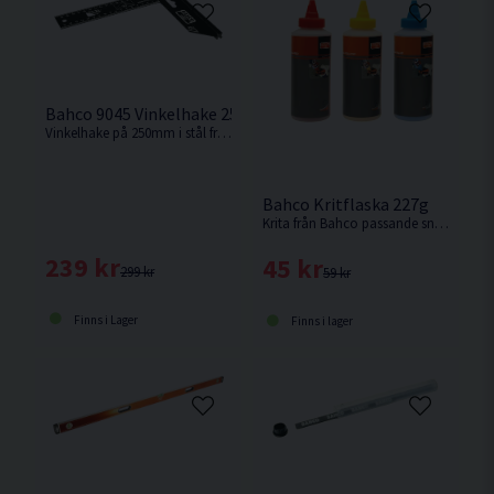
Bahco 9045 Vinkelhake 250mm
Vinkelhake på 250mm i stål från Bahco.
Bahco Kritflaska 227g
Krita från Bahco passande snörslå och andra markeringsverktyg.
239 kr
45 kr
299 kr
59 kr
Finns i Lager
Finns i lager