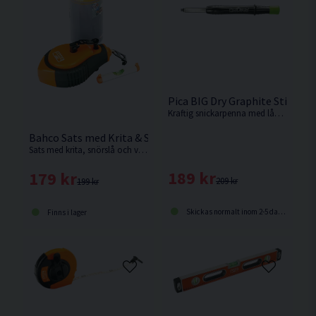
Pica BIG Dry Graphite Stiftpen
Kraftig snickarpenna med lång livslängd från Pica.
Bahco Sats med Krita & Snörslå
Sats med krita, snörslå och vattenpass från Bahco.
189 kr
179 kr
209 kr
199 kr
Skickas normalt inom 2-5 dagar
Finns i lager