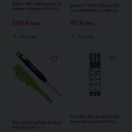
Bahco 466 Vattenpass Aluminium 1800mm
Bahco P-MEC Extra Stift Blyert
1800mm vattenpass från Bahco tillverkad i aluminium. Stora ändskydd i gummi som absorberar stötar.
Extra stift till Bahco P-MEC stiftpenna.
869 kr
49 kr
995 kr
69 kr
Finns i lager
Finns i lager
Pica BIG Dry Graphite Reservst
Reservstift i graphite till Pica BIG Dry.
Pica Dry Graphite Stiftpenna
Stiftpenna från Pica.