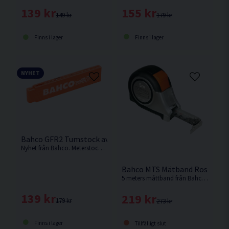
155 kr
139 kr
179 kr
149 kr
Finns i lager
Finns i lager
NYHET
Bahco GFR2 Tumstock av Glasfiberförstärkt Plast 2M
Nyhet från Bahco. Meterstock tillverkad av Glasfiberförstärkt Plast med 10 sektioner. Millimeterskala.
Bahco MTS Mätband Rostfri 5
5 meters måttband från Bahco med metrisk skala.
139 kr
219 kr
179 kr
273 kr
Finns i lager
Tillfälligt slut