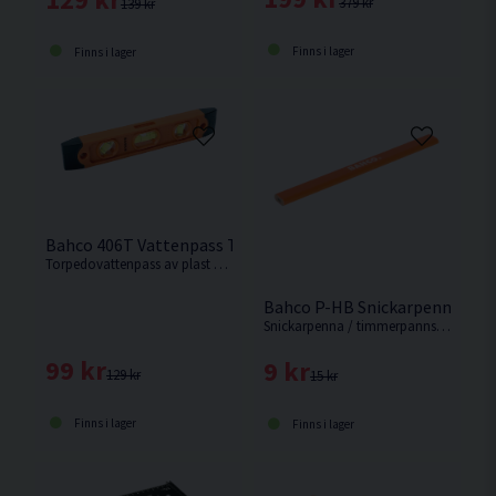
379 kr
139 kr
Finns i lager
Finns i lager
Bahco 406T Vattenpass Torpedo Plast 225mm
Torpedovattenpass av plast på 225mm från Bahco.
Bahco P-HB Snickarpenna 17
Snickarpenna / timmerpannspenna från Bahco.
99 kr
9 kr
129 kr
15 kr
Finns i lager
Finns i lager