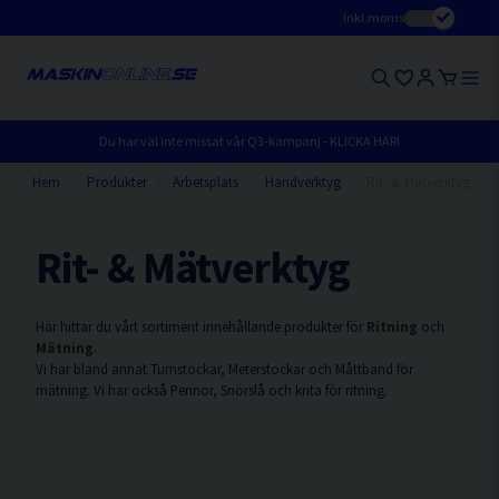
Inkl.moms
Du har väl inte missat vår Q3-kampanj - KLICKA HÄR!
Hem
Produkter
Arbetsplats
Handverktyg
Rit- & Mätverktyg
Rit- & Mätverktyg
Här hittar du vårt sortiment innehållande produkter för
Ritning
och
Mätning
.
Vi har bland annat Tumstockar, Meterstockar och Måttband för
mätning. Vi har också Pennor, Snörslå och krita för ritning.