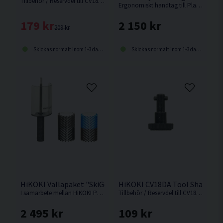
Tillbehör / Reservdel till CV18DA.
Ergonomiskt handtag till Plattlyft Grabo Pro, Grabo Plus och Grabo Pro Brushless.
179 kr
2 150 kr
209 kr
Skickas normalt inom 1-3 dagar
Skickas normalt inom 1-3 dagar
HiKOKI Vallapaket "SkiGo" f. Skidor
HiKOKI CV18DA Tool Shaft
I samarbete mellan HiKOKI Powertools och Lager 157 Ski Team presenteras detta borstpaket för skidor.
Tillbehör / Reservdel till CV18DA.
2 495 kr
109 kr