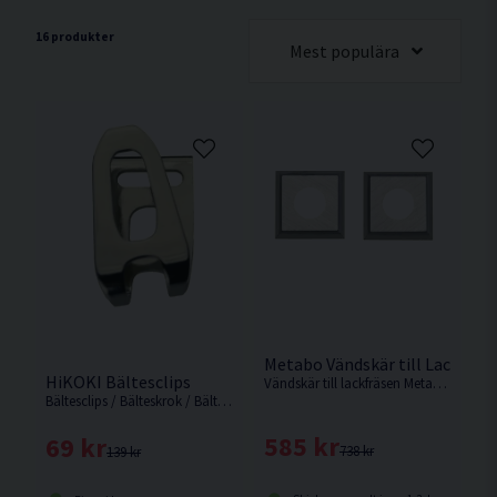
16 produkter
Mest populära
Metabo Vändskär till Lackfräs 
HiKOKI Bältesclips
Vändskär till lackfräsen Metabo LF 850 S.
Bältesclips / Bälteskrok / Bälteshållare till HiKOKI Elverktyg.
585 kr
69 kr
738 kr
139 kr