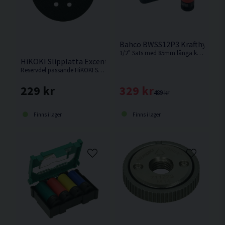
Bahco BWSS12P3 Krafthylsset
1/2" Sats med 85mm långa krafthylsor med plastbelagd yta för att skydda fälgarna som levereras i plastetui.
HiKOKI Slipplatta Excenterslip 125mm f. SV1813DA
Reservdel passande HiKOKI SV1813DA.
329 kr
229 kr
489 kr
Finns i lager
Finns i lager