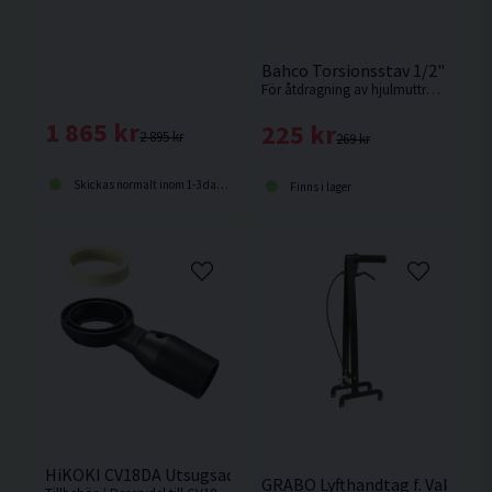
Bahco Torsionsstav 1/2" 90-
För åtdragning av hjulmuttrar med en mutterdragare utan att överskrida rekommenderat vridmoment. Välj styrka i rullmenyn.
1 865 kr
225 kr
2 895 kr
269 kr
Skickas normalt inom 1-3 dagar
Finns i lager
HiKOKI CV18DA Utsugsadapter
GRABO Lyfthandtag f. Vakuumly