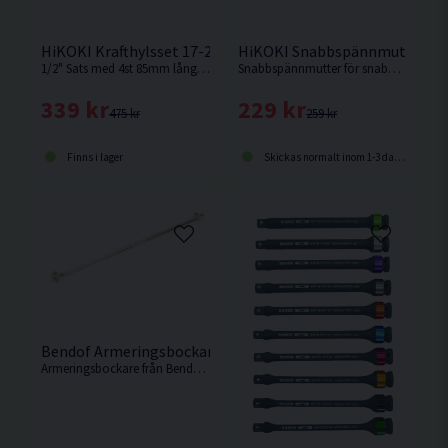
HiKOKI Krafthylsset 17-22mm Färgkodad
HiKOKI Snabbspännmutter M14 
1/2" Sats med 4st 85mm långa krafthylsor med skyddande lager av plast på utsidan för att skydda dina fälgar.
Snabbspännmutter för snabb lossning och fastsättning av vinkelslipsskivor
339 kr
229 kr
475 kr
259 kr
Finns i lager
Skickas normalt inom 1-3 dagar
Bendof Armeringsbockare med Dubbla Bockhuvuden <12/
Armeringsbockare från Bendof som klarar att bocka armeringsjärn upp till 12mm.