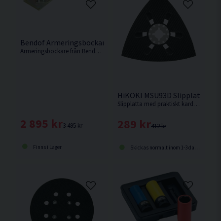
Bendof Armeringsbockare <12mm
Armeringsbockare från Bendof som klarar att bocka armeringsjärn upp till 12mm.
HiKOKI MSU93D Slipplatta f. 
Slipplatta med praktiskt kardborreband för snabbt och enkelt byte av slippapper
2 895 kr
289 kr
3 495 kr
412 kr
Finns i Lager
Skickas normalt inom 1-3 dagar