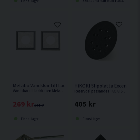
Skickas normalt inom 1-3 dagar
Finns i lager
Metabo Vändskär till Lackfräs LF 850 S 4-pack
HiKOKI Slipplatta Excentersli
Vändskär till lackfräsen Metabo LF 850 S.
Reservdel passande HiKOKI SV13YA.
269 kr
405 kr
344 kr
Finns i lager
Finns i lager