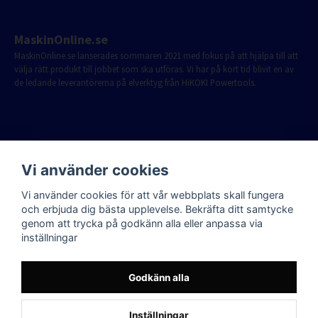
MaskinOnline.se
MaskinOnline.se lanserades sommaren 2021 med fokus på att hjälpa till att
välja rätt produkt till jobbet som ska utföras. Vi har på kort tid blivit en av
de ledande leverantörerna på elverktyg från HiKOKI Powertools.
Vi använder cookies
Vi använder cookies för att vår webbplats skall fungera
och erbjuda dig bästa upplevelse. Bekräfta ditt samtycke
genom att trycka på godkänn alla eller anpassa via
inställningar
Godkänn alla
Inställningar