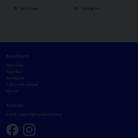
Slut på lager
Tillfälligt slut
Kundtjänst
Mina sidor
Köpvillkor
Kundtjänst
Policy och cookies
Om oss
Kontakt
E-post:
support@maskinonline.se