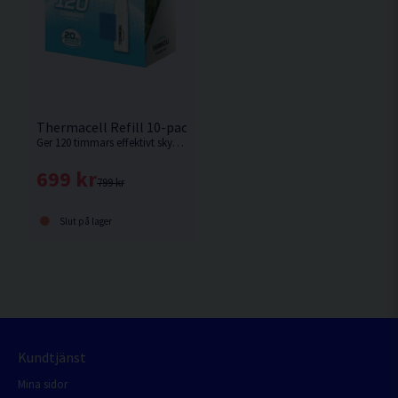
Thermacell Refill 10-pack 120h Skydd
Ger 120 timmars effektivt skydd. Refill att använda till Thermacell mygg- och knottskydd.
699 kr
799 kr
Slut på lager
Kundtjänst
Mina sidor