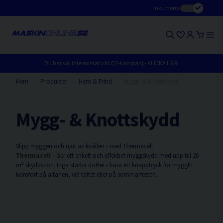
Inkl.moms
Du har väl inte missat vår Q3-kampanj - KLICKA HÄR!
Hem
Produkter
Hem & Fritid
Mygg- & Knottskydd
Mygg- & Knottskydd
Slipp myggen och njut av kvällen - med Thermacell
Thermacell -
Ger ett enkelt och effektivt myggskydd med upp till 20
m² skyddszon. Inga starka dofter - bara ett knapptryck för myggfri
komfort på altanen, vid tältet eller på sommarfesten.