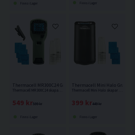
Finns i Lager
Finns i Lager
Thermacell MR300C24 Grön Mygg- & Knottskydd
Thermacell Mini Halo Grafit 
Thermacell MR300C24 skapar en skyddszon på 20m². Ger 24 timmars skydd.
Thermacell Mini Halo skapar en skyddszon på 20m². Ger 12 timmars skydd.
549 kr
399 kr
599 kr
449 kr
Finns i Lager
Finns i Lager