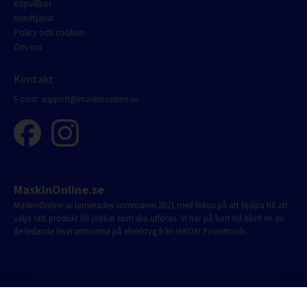
Köpvillkor
Kundtjänst
Policy och cookies
Om oss
Kontakt
E-post:
support@maskinonline.se
MaskinOnline.se
MaskinOnline.se lanserades sommaren 2021 med fokus på att hjälpa till att
välja rätt produkt till jobbet som ska utföras. Vi har på kort tid blivit en av
de ledande leverantörerna på elverktyg från HiKOKI Powertools.