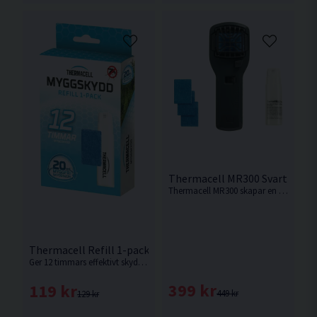
Thermacell MR300 Svart Mygg
Thermacell MR300 skapar en skyddszon på 20m². Ger 12 timmars skydd.
Thermacell Refill 1-pack 12h Skydd
Ger 12 timmars effektivt skydd. Refill att använda till Thermacell mygg- och knottskydd.
399 kr
119 kr
449 kr
129 kr