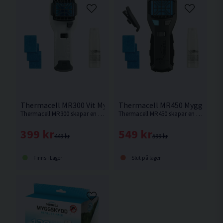
Thermacell MR300 Vit Mygg- & Knottskydd
Thermacell MR450 Mygg- & Kn
Thermacell MR300 skapar en skyddszon på 20m². Ger 12 timmars skydd.
Thermacell MR450 skapar en skyddszon på 20m². Ger 12 timmars skydd. Denna modell är utrustad med bältesklämma och zonindikator.
399 kr
549 kr
449 kr
599 kr
Finns i Lager
Slut på lager