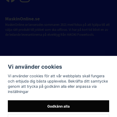
MaskinOnline.se
MaskinOnline.se lanserades sommaren 2021 med fokus på att hjälpa till att
välja rätt produkt till jobbet som ska utföras. Vi har på kort tid blivit en av
de ledande leverantörerna på elverktyg från HiKOKI Powertools.
Vi använder cookies
Vi använder cookies för att vår webbplats skall fungera
och erbjuda dig bästa upplevelse. Bekräfta ditt samtycke
genom att trycka på godkänn alla eller anpassa via
inställningar
Godkänn alla