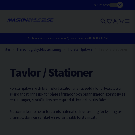
Inkl.moms
Du har väl inte missat vår Q3-kampanj - KLICKA HÄR!
dukter
Personlig Skyddsutrustning
Första Hjälpen
Tavlor / Stationer
Tavlor / Stationer
Första hjälpen- och brännskadestationer är avsedda för arbetsplatser
eller där det finns risk för både sårskador och brännskador, exempelvis i
restauranger, storkök, livsmedelsproduktion och verkstäder.
Stationen kombinerar förbandsmaterial och utrustning för kylning av
brännskador i en samlad enhet för snabb första insats.