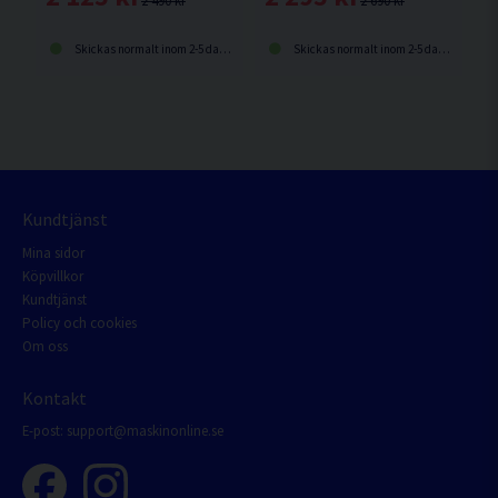
2 490 kr
2 690 kr
Skickas normalt inom 2-5 dagar
Skickas normalt inom 2-5 dagar
Kundtjänst
Mina sidor
Köpvillkor
Kundtjänst
Policy och cookies
Om oss
Kontakt
E-post:
support@maskinonline.se