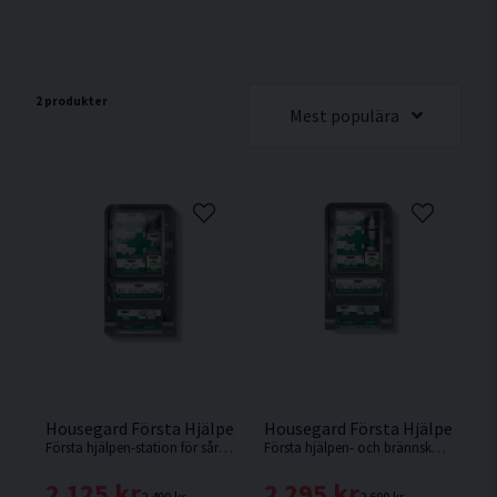
2 produkter
Mest populära
Housegard Första Hjälpen Station
Housegard Första Hjälpen- & 
Första hjälpen-station för sårvård och ögonskölj med verktygsfri påfyllning och tydligt märkta refills. Synlig datummärkning gör service och kontroll enkel i arbetsmiljöer.
Första hjälpen- och brännskadestation med utrustning för både sårvård och kylning av brännskador i arbetsmiljöer där värme och heta ytor förekommer.
2 125 kr
2 295 kr