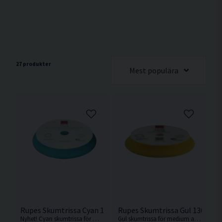
27 produkter
Mest populära
Rupes Skumtrissa Cyan 130/150mm
Rupes Skumtrissa Gul 130/15
Nyhet! Cyan skumtrissa för medium/hård aggressivitet. Perfekt enstegstrissa. Passar Rupes LHR15 eller motsvarande med 130mm fästplatta.
Gul skumtrissa för medium aggressivitet. Passar Rupes LHR15 eller motsvarande med 130mm fästplatta.