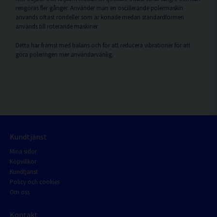
rengöras fler gånger. Använder man en oscillerande polermaskin
används oftast rondeller som är konade medan standardformen
används till roterande maskiner.
Detta har främst med balans och för att reducera vibrationer för att
göra poleringen mer användarvänlig.
Kundtjänst
Mina sidor
Köpvillkor
Kundtjänst
Policy och cookies
Om oss
Kontakt