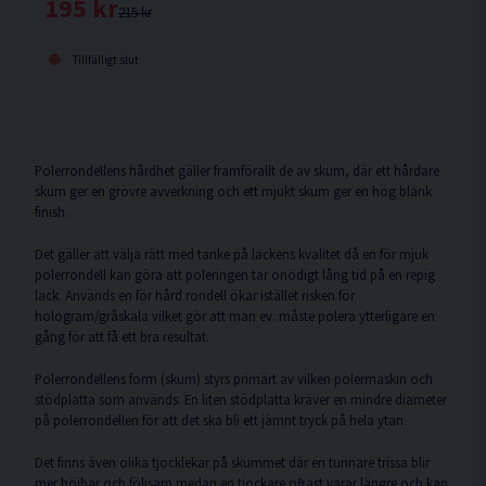
195 kr
215 kr
Tillfälligt slut
Polerrondellens hårdhet gäller framförallt de av skum, där ett hårdare
skum ger en grövre avverkning och ett mjukt skum ger en hög blank
finish.
Det gäller att välja rätt med tanke på lackens kvalitet då en för mjuk
polerrondell kan göra att poleringen tar onödigt lång tid på en repig
lack. Används en för hård rondell ökar istället risken för
hologram/gråskala vilket gör att man ev. måste polera ytterligare en
gång för att få ett bra resultat.
Polerrondellens form (skum) styrs primärt av vilken polermaskin och
stödplatta som används. En liten stödplatta kräver en mindre diameter
på polerrondellen för att det ska bli ett jämnt tryck på hela ytan.
Det finns även olika tjocklekar på skummet där en tunnare trissa blir
mer böjbar och följsam medan en tjockare oftast varar längre och kan