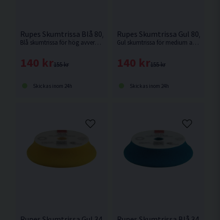
Rupes Skumtrissa Blå 80/100mm
Rupes Skumtrissa Gul 80/100
Blå skumtrissa för hög avverkning av repor och bra finish. Passar Rupes LHR75 eller motsvarande med 75/80mm fästplatta.
Gul skumtrissa för medium aggressivitet. Passar Rupes LHR75 eller motsvarande med 75/80mm fästplatta.
140 kr
140 kr
155 kr
155 kr
Skickas inom 24h
Skickas inom 24h
Rupes Skumtrissa Gul 34/40mm 6p
Rupes Skumtrissa Blå 34/40m