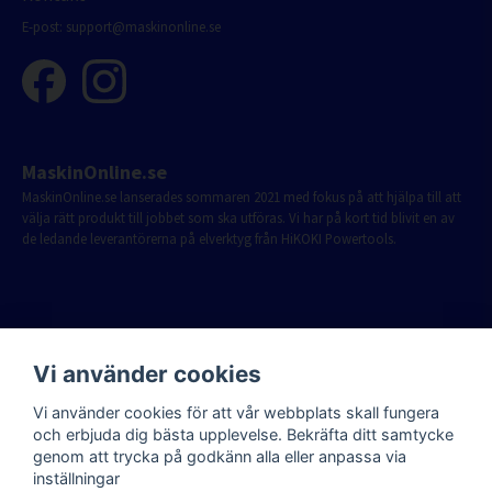
E-post:
support@maskinonline.se
MaskinOnline.se
MaskinOnline.se lanserades sommaren 2021 med fokus på att hjälpa till att
välja rätt produkt till jobbet som ska utföras. Vi har på kort tid blivit en av
de ledande leverantörerna på elverktyg från HiKOKI Powertools.
Vi använder cookies
Vi använder cookies för att vår webbplats skall fungera
och erbjuda dig bästa upplevelse. Bekräfta ditt samtycke
genom att trycka på godkänn alla eller anpassa via
inställningar