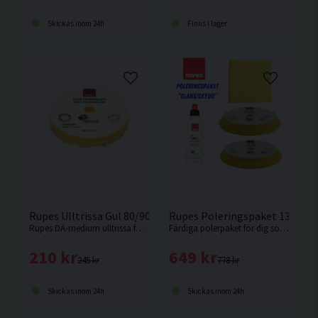
Skickas inom 24h
Finns i lager
Rupes Ulltrissa Gul 80/90mm
Rupes Poleringspaket 130mm
Rupes DA-medium ulltrissa förenar snabb borttagning av defekter samtidigt som den lämnar en högblank yta efter sig. Passar Rupes LHR75 eller motsvarande med 75/80mm fästplatta.
Färdiga polerpaket för dig som har en oscillerande polermaskin med 130mm stödrondell.
210 kr
649 kr
245 kr
778 kr
Skickas inom 24h
Skickas inom 24h