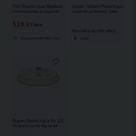
Flex Skumtrissa Medium 150/180mm 2-pack
Guide - Vilken Polertrissa ska j
Universalsvamp av hög kvalitet med slitstarkt, långlivat skum.
Guide om polertrissor. Denna guide är skriven för polersystem från Rupes.
519 kr
590 kr
Kontakta oss för offert
Skickas normalt inom 1-3 dagar
Guide
Rupes Skumtrissa Vit 150/180mm
Vit skumtrissa för låg avverkning med maximal glans och utställningsfinish. Passar Rupes LHR21 eller motsvarande med 150mm fästplatta.