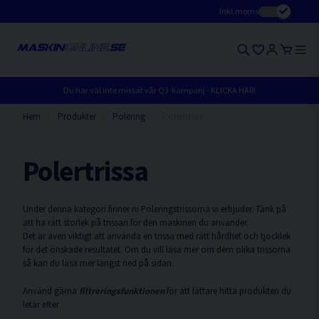
Inkl.moms
Du har väl inte missat vår Q3-kampanj - KLICKA HÄR!
Hem
Produkter
Polering
Polertrissa
Polertrissa
Under denna kategori finner ni Poleringstrissorna vi erbjuder. Tänk på
att ha rätt storlek på trissan för den maskinen du använder.
Det är även viktigt att använda en trissa med rätt hårdhet och tjocklek
för det önskade resultatet. Om du vill läsa mer om dem olika trissorna
så kan du läsa mer längst ned på sidan.
Använd gärna
filtreringsfunktionen
för att lättare hitta produkten du
letar efter