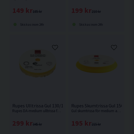
149 kr
199 kr
185 kr
210 kr
Skickas inom 24h
Skickas inom 24h
Rupes Ulltrissa Gul 130/145mm
Rupes Skumtrissa Gul 150/18
Rupes DA-medium ulltrissa förenar snabb borttagning av defekter samtidigt som den lämnar en högblank yta efter sig. Passar Rupes LHR15 eller motsvarande med 130mm fästplatta.
Gul skumtrissa för medium aggressivitet. Passar Rupes LHR21 eller motsvarande med 150mm fästplatta.
299 kr
195 kr
345 kr
215 kr