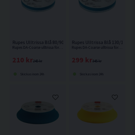
Rupes Ulltrissa Blå 80/90mm
Rupes Ulltrissa Blå 130/145m
Rupes DA-Coarse ulltrissa förenar otroligt snabb borttagning av defekter samtidigt som den lämnar en blank o fin yta efter sig. Passar Rupes LHR75 eller motsvarande med 75/80mm fästplatta.
Rupes DA-Coarse ulltrissa förenar otroligt snabb borttagning av defekter samtidigt som den lämnar en blank o fin yta efter sig. Passar Rupes LHR15 eller motsvarande med 130mm fästplatta.
210 kr
299 kr
245 kr
345 kr
Skickas inom 24h
Skickas inom 24h