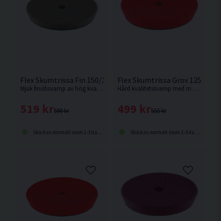
Flex Skumtrissa Fin 150/180mm 2-pack
Flex Skumtrissa Grov 125/150
Mjuk finishsvamp av hög kvalitet som ger maximal djupglans.
Hård kvalitetssvamp med maximal slipeffekt.
519 kr
499 kr
590 kr
555 kr
Skickas normalt inom 1-3 dagar
Skickas normalt inom 1-3 dagar