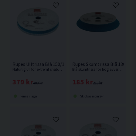
Rupes Ulltrissa Blå 150/170mm
Rupes Skumtrissa Blå 130/15
Naturlig ull för extremt snabb avverkning av defekter med bra glans. Passar Rupes LHR21 eller motsvarande med 150mm fästplatta.
Blå skumtrissa för hög avverkning av repor och bra finish. Passar Rupes LHR15 eller motsvarande med 130mm fästplatta.
379 kr
185 kr
400 kr
210 kr
Finns i lager
Skickas inom 24h