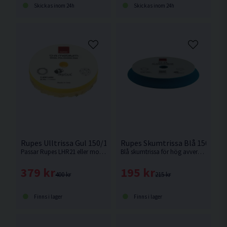
Skickas inom 24h
Skickas inom 24h
Rupes Ulltrissa Gul 150/170mm
Rupes Skumtrissa Blå 150/18
Passar Rupes LHR21 eller motsvarande med 150mm fästplatta.
Blå skumtrissa för hög avverkning av repor och bra finish. Passar Rupes LHR21 eller motsvarande med 150mm fästplatta.
379 kr
195 kr
400 kr
215 kr
Finns i lager
Finns i lager