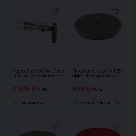
Rupes BigFoot Pad Cleaner Air Gun
Flex Skumtrissa Fin 125/150m
Få kontroll på dammet från rengöring av ulltrissor. Nyhet från Rupes.
Mjuk finishsvamp av hög kvalitet som ger maximal djupglans.
2 195 kr
499 kr
2 869 kr
555 kr
Skickas inom 24h
Skickas normalt inom 1-3 dagar