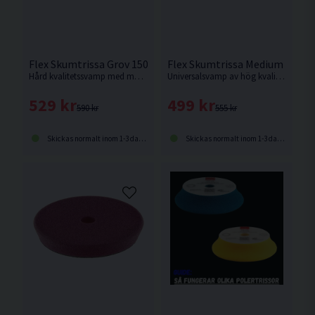
Flex Skumtrissa Grov 150/180mm 2-pack
Flex Skumtrissa Medium 125/
Hård kvalitetssvamp med maximal slipeffekt.
Universalsvamp av hög kvalitet med slitstarkt, långlivat skum.
529 kr
499 kr
590 kr
555 kr
Skickas normalt inom 1-3 dagar
Skickas normalt inom 1-3 dagar