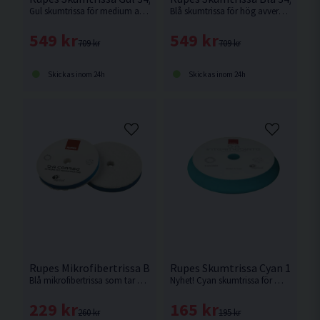
Gul skumtrissa för medium aggressivitet.
Blå skumtrissa för hög avverkning av repor och bra finish. Passar Rupes HR81ML eller motsvarande med 34mm fästplatta.
549 kr
549 kr
709 kr
709 kr
Skickas inom 24h
Skickas inom 24h
Rupes Mikrofibertrissa Blå 130mm
Rupes Skumtrissa Cyan 150/
Blå mikrofibertrissa som tar bort djupa defekter effektivt på fullt härdad lack. Passar Rupes LHR15 eller motsvarande med 130mm fästplatta.
Nyhet! Cyan skumtrissa för medium/hård aggressivitet. Perfekt enstegstrissa. Passar Rupes LHR21 eller motsvarande med 150mm fästplatta.
229 kr
165 kr
260 kr
195 kr