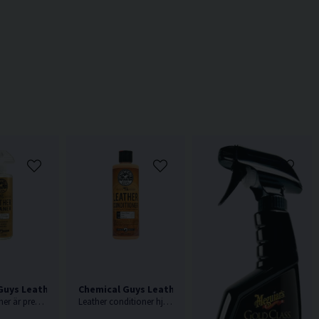
Guys Leather Cleaner 473ml Läderrengöring
Chemical Guys Leather Conditioner 473ml Läderbe
Leather cleaner är precis vad det låter som, en produkt som gör rent alla typer av läder.
Leather conditioner hjälper lädret att återfå eller behålla sin lyxiga mjuka känsla under lång tid.