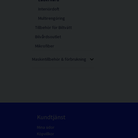
Interiördoft
Multirengöring
Tillbehör för Biltvätt
Bilvårdsoutlet
Mikrofiber
Maskintillbehör & förbrukning
Kundtjänst
Mina sidor
Köpvillkor