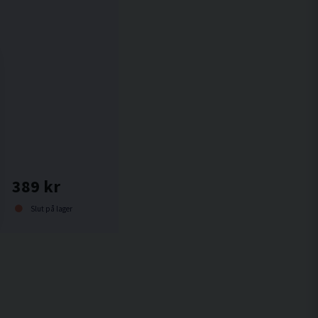
ther Cleaner 473ml Läderrengöring
389 kr
Slut på lager