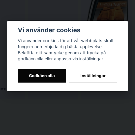
Vi använder cookies
Vi använder cookies för att vår webbplats skall
fungera och erbjuda dig bästa upplevelse.
Bekräfta ditt samtycke genom att trycka på
godkänn alla eller anpassa via inställningar
Meguiars Gold Class Lea
Effektiv rengöring för all slags skinn och läder.
Godkänn alla
Inställningar
r
415 kr
199 kr
lt inom 1-3 dagar
Skickas normalt inom 1-3 dagar
Slut på lager