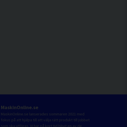
MaskinOnline.se
MaskinOnline.se lanserades sommaren 2021 med
fokus på att hjälpa till att välja rätt produkt till jobbet
som ska utföras. Vi har på kort tid blivit en av de