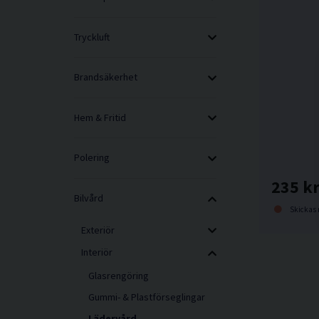
Tryckluft
Brandsäkerhet
Hem & Fritid
Polering
235 k
Bilvård
Skickas norma
Exteriör
Interiör
Glasrengöring
Gummi- & Plastförseglingar
Lädervård