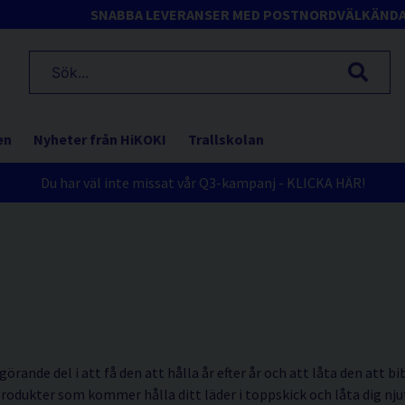
SNABBA LEVERANSER MED POSTNORD
VÄLKÄND
en
Nyheter från HiKOKI
Trallskolan
Du har väl inte missat vår Q3-kampanj - KLICKA HÄR!
örande del i att få den att hålla år efter år och att låta den att bi
produkter som kommer hålla ditt läder i toppskick och låta dig njut