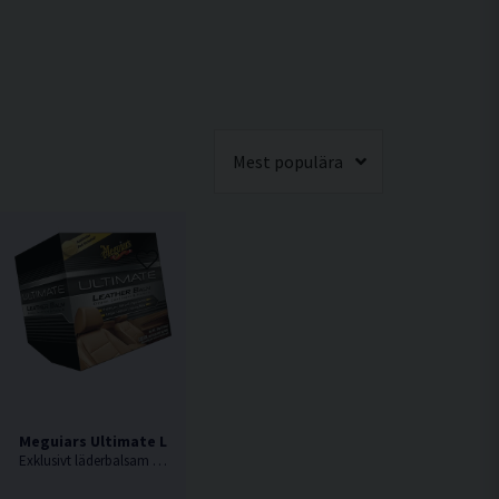
Mest populära
Meguiars Ultimate Leather Balm Läderbalsam
handling
Exklusivt läderbalsam som rengör och skyddar i ett steg.