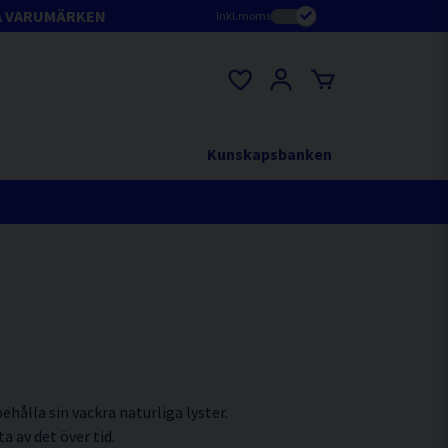
A VARUMÄRKEN
Inkl.moms
Kunskapsbanken
behålla sin vackra naturliga lyster.
a av det över tid.