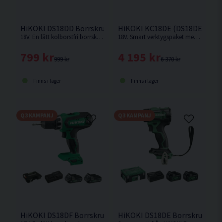
HiKOKI DS18DD Borrskruvdragare 18V HSC
HiKOKI KC18DE (DS18DE/WH18D
18V. En lätt kolborstfri borrskruvdragare med enastående balans och manövrerbarhet från HiKOKI. Levereras utan batteri och laddare.
18V. Smart verktygspaket med 2 st kompakta och kraftfulla 18V batteriverktyg. Nu med nya BSL36A18X batterier.
799 kr
4 195 kr
999 kr
6 370 kr
Finns i lager
Finns i lager
Q3 KAMPANJ
Q3 KAMPANJ
HiKOKI DS18DF Borrskruvdragare 18V (2x2,0Ah) Inkl 31 delar
HiKOKI DS18DE Borrskruvdragar