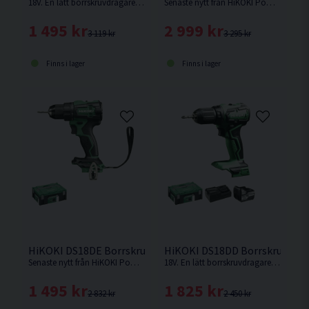
18V. En lätt borrskruvdragare med enastående balans och manövrerbarhet från HiKOKI.
Senaste nytt från HiKOKI Powertools. Borrskruvdragare med kort maskinkropp och enastående balans med inbyggd säkerhetsfunktion mot "Kick back" Den bästa proffsborrskruvdragaren från HiKOKI !
1 495 kr
2 999 kr
3 119 kr
3 295 kr
Finns i lager
Finns i lager
HiKOKI DS18DE Borrskruvdragare 18V HSC
HiKOKI DS18DD Borrskruvdraga
Senaste nytt från HiKOKI Powertools. Borrskruvdragare med kort maskinkropp och enastående balans. Smart säkerhetsfunktion som motverkar "Kick back". Levereras utan batteri och laddare.
18V. En lätt borrskruvdragare med enastående balans och manövrerbarhet från Hikoki.
1 495 kr
1 825 kr
2 832 kr
2 450 kr