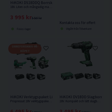
HiKOKI DS18DDQ Borrskruvdragare 18V (2x5,0Ah)
18V. Liten och mångsidig maskin med fyra chuckar i kompakt maskinkropp ger maximal åtkomst i trånga utrymmen.
3 995 kr
5 507 kr
Kontakta oss för offert
Utgått från Tillverkare
Finns i lager
ORREFORSKNIV-PÅ-
KÖPET
HiKOKI Verktygspaket Liten 18V (2x5,0Ah)
HiKOKI DV18DD Slagborrmaskin
Prispressat 18V verktygspaket från HiKOKI som innehåller skruvdragare, sticksåg. cirkelsåg, två batterier och en laddare.
18V. Kompakt och lätt slagborrmaskin från Hikoki.
6 495 kr
3 495 kr