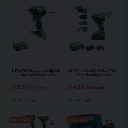
HiKOKI WH18DC Slagskruvdragare 18V HSC
HiKOKI DS18DDQ Borrskruvdrag
18V. Senaste nytt inom slagskruvdragare från HiKOKI. IP56 Klassad. Levereras utan batteri och laddare.
18V. Liten och mångsidig maskin med fyra chuckar i kompakt maskinkropp ger maximal åtkomst i trånga utrymmen.
2 690 kr
3 495 kr
3 113 kr
4 987 kr
Finns i lager
Finns i lager
Q3 KAMPANJ
Q3 KAMPANJ