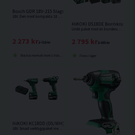
Bosch GDR 18V-215 Slagskruvdragare 18V L-BOXX
18V. Den mest kompakta 18 V-slagskruvdragaren från Bosch Professional. Levereras utan batteri och laddare.
HiKOKI DS18DE Borrskruvdraga
Unikt paket med en borrskruvdragare med två olika batteristorlekar, snabbladdare samt bitssats. Kort maskinkropp och enastående balans med inbyggd säkerhetsfunktion mot "Kick back" Den bästa proffsborrskruvdragaren från HiKOKI !
2 273 kr
2 795 kr
2 719 kr
3 395 kr
Skickas normalt inom 1-3 dagar
Finns i lager
HiKOKI KC18DD (DS/WH) Verktygspaket 18V (2x5,0Ah)
18V. Smart verktygspaket med 2 st mycket kompakta och starka 18V batteriverktyg.