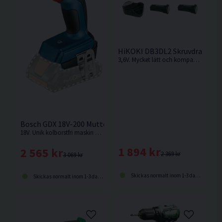
HiKOKI DB3DL2 Skruvdragare 3
3,6V. Mycket lätt och kompakt skruvdragare från Hikoki som är idealisk för arbeten i trånga utrymmen.
Bosch GDX 18V-200 Mutter-/Slagskruvdragare 18V
18V. Unik kolborstfri maskin med 2-i-1 verktygshållare för högsta flexibilitet från Bosch. Levereras utan batteri och laddare.
1 894 kr
2 565 kr
2 369 kr
3 069 kr
Skickas normalt inom 1-3 dagar
Skickas normalt inom 1-3 dagar