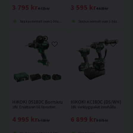
3 795 kr
3 595 kr
4 725 kr
4 638 kr
Skickas normalt inom 1-3 dagar
Skickas normalt inom 1-3 dagar
HiKOKI DS18DC Borrskruvdragare 18V (2x5,0Ah)
HiKOKI KC18DC (DS/WH) Verkty
18V. Ersättaren till favoriten DS18DBL2. Borrskruvdragare med RFC funktion vilket förhindrar att maskinen slår runt om det fastnar vid tex borrning.
18V. Verktygspaket innehållande två kraftfulla 18V verktyg, två Multivolt-batterier och en snabbladdare.
4 995 kr
6 899 kr
5 738 kr
8 875 kr