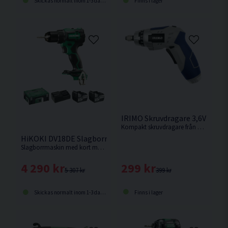
Skickas normalt inom 1-3 dagar
Finns i lager
IRIMO Skruvdragare 3,6V
Kompakt skruvdragare från Bahco.
HiKOKI DV18DE Slagborrmaskin 18V (2x5,0Ah)
Slagborrmaskin med kort maskinkropp och enastående balans. Ersättare till DV18DBSL.
299 kr
4 290 kr
399 kr
5 307 kr
Finns i lager
Skickas normalt inom 1-3 dagar