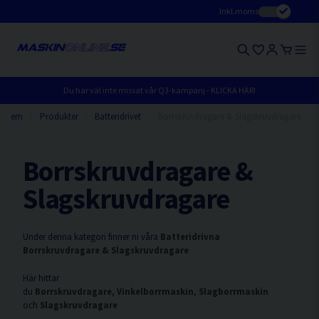
Inkl.moms
Du har väl inte missat vår Q3-kampanj - KLICKA HÄR!
Hem
Produkter
Batteridrivet
Borrskruvdragare & Slagskruvdragare
Borrskruvdragare &
Slagskruvdragare
Under denna kategori finner ni våra
Batteridrivna
Borrskruvdragare & Slagskruvdragare
Här hittar
du
Borrskruvdragare
,
Vinkelborrmaskin
,
Slagborrmaskin
och
Slagskruvdragare