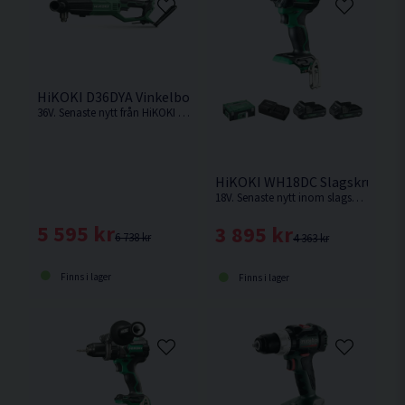
HiKOKI D36DYA Vinkelborrmaskin 36V
36V. Senaste nytt från HiKOKI Powertools. Kraftfull vinkelborrmaskin med kolborstfri motor. Levereras utan batteri & laddare i kartong.
HiKOKI WH18DC Slagskruvdraga
18V. Senaste nytt inom slagskruvdragare från HiKOKI. Slagskruvdragare med låg vikt. Kanonbra ergonomi på denna maskinen med detta batteri.
5 595 kr
3 895 kr
6 738 kr
4 363 kr
Finns i lager
Finns i lager