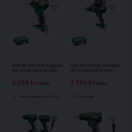
HiKOKI WH18DE Slagskruvdragare 18V HSC
HiKOKI DS18DC Borrskruvdrag
18V. Senaste nytt inom slagskruvdragare från HiKOKI. Levereras utan batteri och laddare.
18V. Ersättaren till favoriten DS18DBL2. Borrskruvdragare med RFC funktion vilket förhindrar att maskinen slår runt om det fastnar vid tex borrning. Levereras utan batteri och laddare.
2 195 kr
2 795 kr
2 688 kr
3 488 kr
Skickas normalt inom 1-3 dagar
Finns i lager