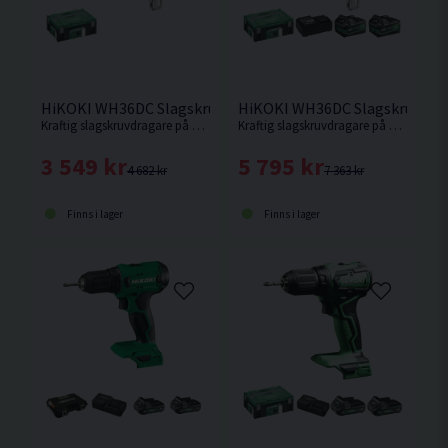
HiKOKI WH36DC Slagskruvdragare 36V
HiKOKI WH36DC Slagskruvdraga
Kraftig slagskruvdragare på 215Nm som även har IP56-klassning. Levereras utan batteri och laddare.
Kraftig slagskruvdragare på 215Nm som även har IP56-klassning.
3 549 kr
5 795 kr
4 682 kr
7 363 kr
Finns i lager
Finns i lager