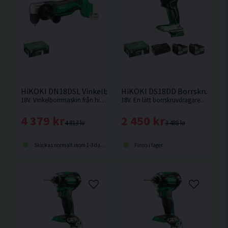
HiKOKI DN18DSL Vinkelborrmaskin 18V
HiKOKI DS18DD Borrskruvdraga
18V. Vinkelborrmaskin från hikoki med låg bygghöjd, idealisk för arbeten i trånga utrymmen. Levereras utan batteri och laddare.
18V. En lätt borrskruvdragare med enastående balans och manövrerbarhet från Hikoki.
4 379 kr
2 450 kr
4 813 kr
3 488 kr
Skickas normalt inom 1-3 dagar
Finns i lager