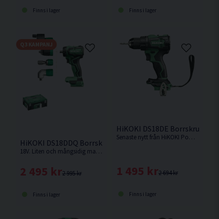
Finns i lager
Finns i lager
Q3 KAMPANJ
HiKOKI DS18DE Borrskruvdrag
Senaste nytt från HiKOKI Powertools. Borrskruvdragare med kort maskinkropp och enastående balans. Smart säkerhetsfunktion som motverkar "Kick back" Levereras utan batteri och laddare med manual men utan låda.
HiKOKI DS18DDQ Borrskruvdragare 18V
18V. Liten och mångsidig maskin med fyra chuckar i kompakt maskinkropp ger maximal åtkomst i trånga utrymmen. Levereras utan batteri och laddare.
1 495 kr
2 495 kr
2 694 kr
2 995 kr
Finns i lager
Finns i lager