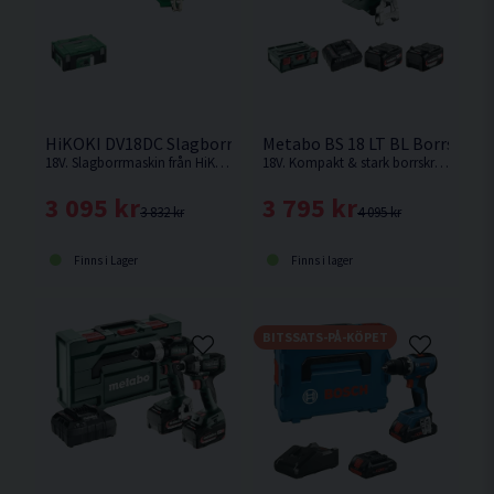
HiKOKI DV18DC Slagborrmaskin 18V
Metabo BS 18 LT BL Borrskruvd
18V. Slagborrmaskin från HiKOKI. Levereras utan batteri och laddare
18V. Kompakt & stark borrskruvdragare från Metabo på hela 75Nm.
3 095 kr
3 795 kr
3 832 kr
4 095 kr
Finns i Lager
Finns i lager
BITSSATS-PÅ-KÖPET