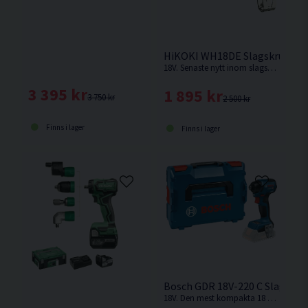
HiKOKI WH18DE Slagskruvdrag
18V. Senaste nytt inom slagskruvdragare från HiKOKI. Levereras utan batteri, laddare och låda men med manual.
3 395 kr
1 895 kr
3 750 kr
2 500 kr
Finns i lager
Finns i lager
Bosch GDR 18V-220 C Slagskru
18V. Den mest kompakta 18 V-slagskruvdragaren från Bosch Professional. Levereras utan batteri och laddare.