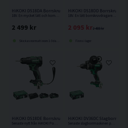
HiKOKI DS18DA Borrskruvdragare 18V (2x2,0Ah)
HiKOKI DS18DD Borrskruvdraga
18V. En mycket lätt och kompakt borrskruvdragare från Hikoki.
18V. En lätt borrskruvdragare med enastående balans och manövrerbarhet från Hikoki.
2 499 kr
2 095 kr
2 488 kr
Skickas normalt inom 1-3 dagar
Finns i lager
HiKOKI DS18DE Borrskruvdragare 18V (2x4,0Ah)
HiKOKI DV36DC Slagborrmaski
Senaste nytt från HiKOKI Powertools. Borrskruvdragare med kort maskinkropp och enastående balans.
Senaste slagborrmaskinen på 36V från HiKOKI, Ersättaren till DV36DA. Otroligt vridstark maskin på hela 155Nm! Levereras utan batteri och laddare.