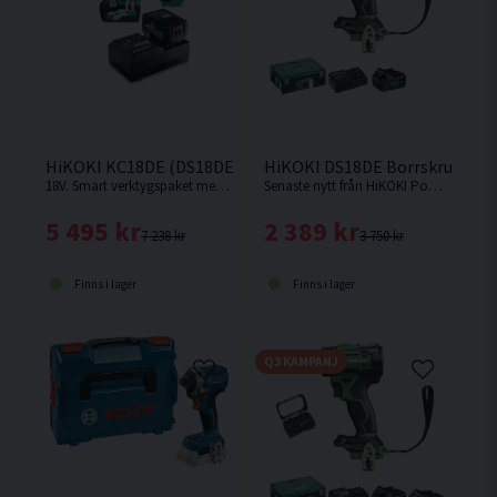
HiKOKI KC18DE (DS18DE/WR18DH) Verktygspaket 18V (2x5
HiKOKI DS18DE Borrskruvdraga
18V. Smart verktygspaket med 2 st kompakta och kraftfulla 18V batteriverktyg.
Senaste nytt från HiKOKI Powertools. Borrskruvdragare med kort maskinkropp och enastående balans med inbyggd säkerhetsfunktion mot "Kick back"
5 495 kr
2 389 kr
7 238 kr
3 750 kr
Finns i lager
Finns i lager
Q3 KAMPANJ