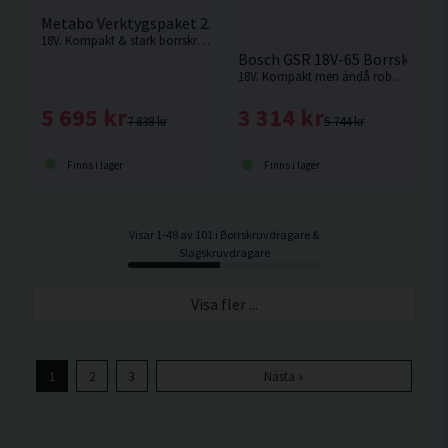
Metabo Verktygspaket 2.8.4 18V (2x5,2Ah)
18V. Kompakt & stark borrskruvdragare från Metabo på hela 75Nm.
Bosch GSR 18V-65 Borrskruvdra
18V. Kompakt men ändå robust borrskruvdragare som gör krävande skruvdragning enklare.
5 695 kr
3 314 kr
7 838 kr
5 744 kr
Finns i lager
Finns i lager
Visar 1-48 av 101 i Borrskruvdragare &
Slagskruvdragare
Visa fler ...
1
2
3
Nästa »