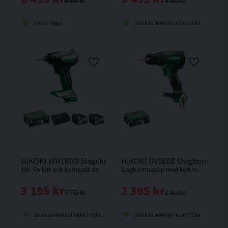
6 893 kr
4 082 kr
Finns i lager
Skickas normalt inom 1-3 dagar
HiKOKI WH18DD Slagskruvdragare 18V (2x5,0Ah)
HiKOKI DV18DE Slagborrmaski
18V. En lätt och kompakt slagskruvdragare med enastående balans och manövrerbarhet från Hikoki.
Slagborrmaskin med kort maskinkropp och enastående balans. Levereras utan batteri & laddare. Ersättare till DV18DBSL.
3 195 kr
2 395 kr
3 795 kr
2 813 kr
Skickas normalt inom 1-3 dagar
Skickas normalt inom 1-3 dagar