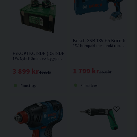
Bosch GSR 18V-65 Borrskruvdr
18V. Kompakt men ändå robust borrskruvdragare från Bosch som gör krävande skruvdragning enklare. Levereras utan batteri och laddare.
HiKOKI KC18DE (DS18DE/WH18DE) Verktygspaket 18V (2x5,
18V. Nyhet! Smart verktygspaket med 2st kompakta och kraftfulla 18V batteriverktyg.
1 799 kr
3 899 kr
2 535 kr
4 095 kr
Finns i lager
Finns i lager