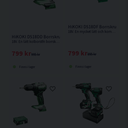
HiKOKI DS18DF Borrskruvdrag
18V. En mycket lätt och kompakt borrskruvdragare från HiKOKI. Levereras utan batteri, laddare och låda men med manual.
HiKOKI DS18DD Borrskruvdragare 18V
18V. En lätt kolborstfri borrskruvdragare med enastående balans och manövrerbarhet från HiKOKI. Levereras utan batteri och laddare med manual men utan låda.
799 kr
799 kr
895 kr
995 kr
Finns i lager
Finns i lager